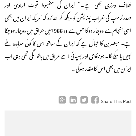
خلاف ورزی بھی ہے۔“ ایران کی مضبوط قوت ارادی اور
صدرٹرمپ کی خراب پوزیشن کو دیکھ کر اندازہ کہ امریکہ ایران میں بھی
اسی انجام سے دوچار ہوگا جس سے وہ 1988میں عراق میں دوچار ہوچکا
ہے۔ مبصرین کا خیال ہے کہ ایران کے ساتھ اس کا کوئی معاہدہ طے
نہیں پاسکے گا۔ جو ناکامی اور پسپائی اسے عراق میں ہاتھ لگی تھی وہی اب
ایران میں بھی اس کا مقدر ہوگی۔
Share This Post