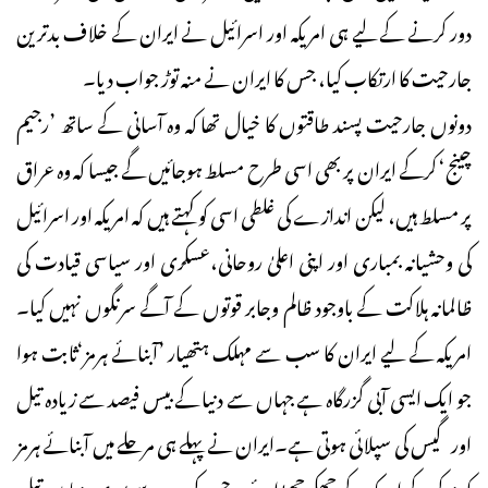
دور کرنے کے لیے ہی امریکہ اور اسرائیل نے ایران کے خلاف بدترین
جارحیت کا ارتکاب کیا، جس کا ایران نے منہ توڑ جواب دیا۔
دونوں جارحیت پسند طاقتوں کا خیال تھا کہ وہ آسانی کے ساتھ ’رجیم
چینج‘ کرکے ایران پر بھی اسی طرح مسلط ہوجائیں گے جیسا کہ وہ عراق
پر مسلط ہیں، لیکن اندازے کی غلطی اسی کو کہتے ہیں کہ امریکہ اور اسرائیل
کی وحشیانہ بمباری اور اپنی اعلیٰ روحانی،عسکری اور سیاسی قیادت کی
ظالمانہ ہلاکت کے باوجود ظالم وجابر قوتوں کے آگے سرنگوں نہیں کیا۔
امریکہ کے لیے ایران کا سب سے مہلک ہتھیار ’آبنائے ہرمز‘ثابت ہوا
جو ایک ایسی آبی گزرگاہ ہے جہاں سے دنیا کے بیس فیصد سے زیادہ تیل
اور گیس کی سپلائی ہوتی ہے۔ایران نے پہلے ہی مرحلے میں آبنائے ہرمز
کو بندکرکے امریکہ کے چھکے چھڑادئیے، جس کی وجہ سے پوری دنیا میں تیل