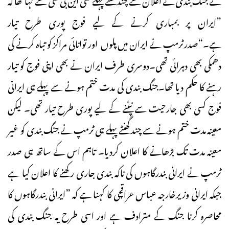
”ایران پر بمباری کرنے کے لیے فوج پوری طرح تیار
ہے۔“صدرٹرمپ نے ایران میں پلوں اور توانائی مراکز کو تباہ کرنے کی
دھمکی بھی دہرائی تھی۔دوسری طرف ایران نے بھی اپنی فوج کو تیار
رہنے کا حکم دیا تھا۔جنگ بندی کی مدت ختم ہونے سے پہلے ہی ایرانی
فوج کسی بھی جارحیت سے نپٹنے کے لیے پوری طرح تیار تھی۔ لیکن
معینہ مدت ختم ہونے سے چند گھنٹے پہلے ہی ٹرمپ نے جنگ بندی کو غیر
معینہ مدت تک بڑھانے کا اعلان کردیا۔ تاہم اس کے ساتھ ہی صدر
ٹرمپ نے ایرانی بندرگاہوں کی ناکہ بندی جاری رکھنے کا اعلان کیا ہے
جبکہ ایرانی وزیرخارجہ عباس عراقچی کا کہنا ہے کہ ”ایرانی بندرگاہوں کا
محاصرہ کرنا جنگ کے مترادف ہے اور اسی طرح یہ جنگ بندی کی