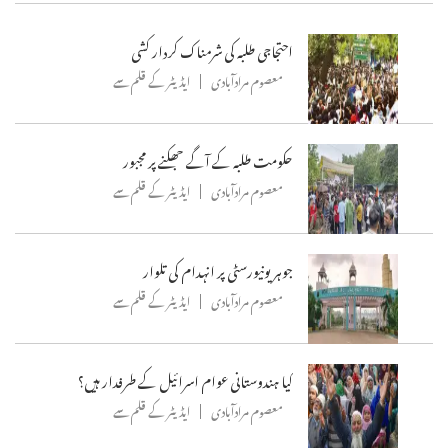
احتجاجی طلبہ کی شرمناک کردار کشی
معصوم مرادآبادی
ایڈیٹر کے قلم سے
حکومت طلبہ کے آگے جھکنے پر مجبور
معصوم مرادآبادی
ایڈیٹر کے قلم سے
جوہر یونیورسٹی پر انہدام کی تلوار
معصوم مرادآبادی
ایڈیٹر کے قلم سے
کیا ہندوستانی عوام اسرائیل کے طرفدار ہیں؟
معصوم مرادآبادی
ایڈیٹر کے قلم سے