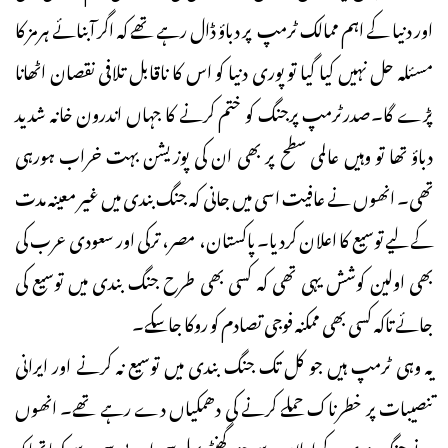
اور دنیا کے اہم ممالک ٹرمپ پر دباؤ ڈال رہے تھے کہ اگر آبنائے ہرمز کا
مسئلہ حل نہیں کیا گیا تو پوری دنیا کو اس کا ناقابل تلافی نقصان اٹھانا
پڑے گا۔صدرٹرمپ پرجنگ کو ختم کرنے کا جہاں اندرون خانہ شدید
دباؤ تھا تو وہیں عالمی سطح پر بھی ان کی پوزیشن بہت خراب ہورہی
تھی۔ انھوں نے عافیت اسی میں جانی کہ جنگ بندی میں غیر معینہ مدت
کے لیے توسیع کا اعلان کردیا۔ پاکستان، مصر، ترکی اور سعودی عرب کی
بھی اولین کوشش یہی تھی کہ کسی بھی طرح جنگ بندی میں توسیع کی
جائے تاکہ کسی بھی ممکنہ فوجی تصادم کو روکا جاسکے۔
یہ وہی ٹرمپ ہیں جو کل تک جنگ بندی میں توسیع نہ کرنے اور ایرانی
تنصیبات پر خطرناک حملے کرنے کی دھمکیاں دے رہے تھے۔ انھوں
نے جنگ بندی کے اعلان سے چند گھنٹے پہلے سی این بی سی سے کہا تھا کہ