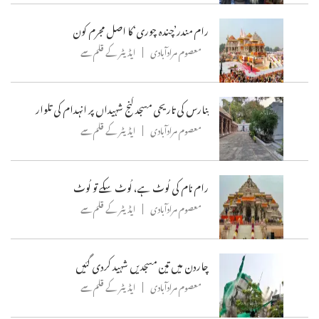
رام مندر’چندہ چوری‘کا اصل مجرم کون
معصوم مرادآبادی
ایڈیٹر کے قلم سے
بنارس کی تاریحی مسجد گنج شہیداں پر انہدام کی تلوار
معصوم مرادآبادی
ایڈیٹر کے قلم سے
رام نام کی لُوٹ ہے، لُوٹ سکے تو لُوٹ
معصوم مرادآبادی
ایڈیٹر کے قلم سے
چاردن میں تین مسجدیں شہید کردی گئیں
معصوم مرادآبادی
ایڈیٹر کے قلم سے