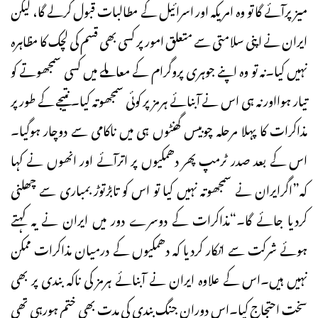
میز پرآئے گا تو وہ امریکہ اور اسرائیل کے مطالبات قبول کرلے گا، لیکن
ایران نے اپنی سلامتی سے متعلق امور پر کسی بھی قسم کی لچک کا مظاہرہ
نہیں کیا۔نہ تو وہ اپنے جوہری پروگرام کے معاملے میں کسی سمجھوتے کو
تیار ہوااور نہ ہی اس نے آبنائے ہرمز پر کوئی سمجھوتہ کیا۔ نتیجے کے طورپر
مذاکرات کا پہلا مرحلہ چوبیس گھنٹوں ہی میں ناکامی سے دوچار ہوگیا۔
اس کے بعد صدر ٹرمپ پھر دھمکیوں پر اترآئے اور انھوں نے کہا
کہ”اگرایران نے سمجھوتہ نہیں کیا تو اس کو تابڑتوڑ بمباری سے چھلنی
کردیا جائے گا۔“مذاکرات کے دوسرے دور میں ایران نے یہ کہتے
ہوئے شرکت سے انکار کردیا کہ دھمکیوں کے درمیان مذاکرات ممکن
نہیں ہیں۔اس کے علاوہ ایران نے آبنائے ہرمز کی ناکہ بندی پر بھی
سخت احتجاج کیا۔اس دوران جنگ بندی کی مدت بھی ختم ہورہی تھی