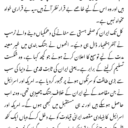
ہیں اور وہ اس کے لیے خاصے بے قرار نظر آتے ہیں۔یہ بے قراری خواہ
مخواہ نہیں ہے۔
کل تک ایران کو صفحہ ہستی سے مٹانے کی دھمکیاں دینے والے ٹرمپ
نے آخرہتھیار ڈال ہی دئیے۔ انھوں نے جنگ بندی میں غیر معینہ
مدت کے لیے توسیع کا اعلان کرتے ہوئے جو کچھ کہا ہے، وہ شکست
تسلیم کرلینے کے برابر ہے۔یعنی ایران کی ثابت قدمی نے دنیا کی سب
سے بڑی طاقت کو سرنگوں ہونے پر مجبور کردیا ہے۔ امریکہ اور اسرائیل
نے جن مقاصد کے لیے ایران کے خلاف جنگ چھیڑی تھی، وہ نہ اب
حاصل ہوسکے ہیں اور نہ ہی مستقبل میں کبھی ہوں گے۔ امریکہ اور
اسرائیل کا بنیادی مقصد ایرانی قیادت کو بے دخل کرکے وہاں ایک کٹھ
پتلی حکومت قائم کرنا تھا تاکہ ایران کے جوہری پروگرام کو نیست ونابود