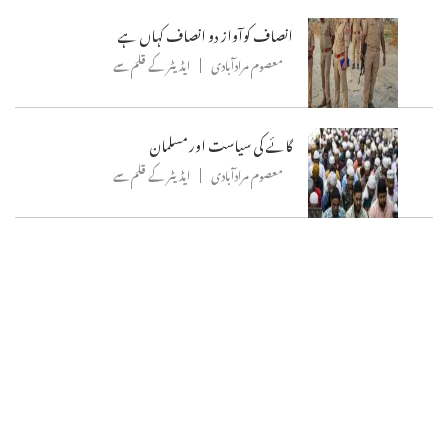
انصاف کوآواز دو انصاف کہاں ہے
معصوم مرادآبادی
ایڈیٹر کے قلم سے
گائے کی سیاست اور مسلمان
معصوم مرادآبادی
ایڈیٹر کے قلم سے