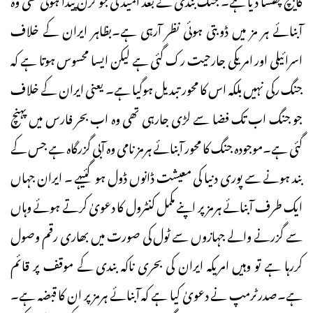
آبنائے ہر مز میں ڈوبتی ہوئی نظر آرہی ہے۔بظاہر ایران کے خلاف
اسرائیلی اور امریکی جارحیت رک گئی ہے لیکن ایسا محسوس ہوتا ہے کہ
جنگ رکی نہیں بلکہ اس کا محور تبدیل ہوگیا ہے۔ یعنی ایران کے خلاف
جو جنگ اب تک فضا سے لڑی جارہی تھی وہ اب بحر فارس میں پہنچ
گئی ہے۔موجودہ جنگ کا محور آبنائے ہرمز نامی وہ آبی گزرگاہ ہے جس کے
بند ہونے سے پوری دنیا کی معیشت ڈانوں ڈول ہوگئیہے ۔ ایران جہاں
ایک طرف آبنائے ہرمز پر اپنے مکمل کنٹرول کا دعویٰ کرتے ہوئے وہاں
سے گزرنے والے جہازوں سے ٹول کی صورت میں بھاری رقم وصول
کررہا ہے تو وہیں امریکہ ایران کی بحری ناکہ بندی کے موقف پر قائم
ہے۔صدرٹرمپ نے دعویٰ کیا ہے کہ آبنائے ہرمزپر ان کا قبضہ ہے۔