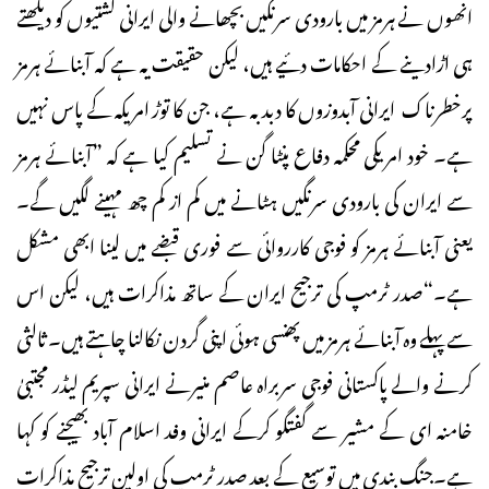
انھوں نے ہرمز میں بارودی سرنگیں بچھانے والی ایرانی کشتیوں کو دیکھتے
ہی اڑادینے کے احکامات دئیے ہیں، لیکن حقیقت یہ ہے کہ آبنائے ہرمز
پرخطرناک ایرانی آبدوزوں کا دبدبہ ہے، جن کا توڑ امریکہ کے پاس نہیں
ہے۔ خود امریکی محکمہ دفاع پنٹا گن نے تسلیم کیا ہے کہ ”آبنائے ہرمز
سے ایران کی بارودی سرنگیں ہٹانے میں کم از کم چھ مہینے لگیں گے۔
یعنی آبنائے ہرمز کو فوجی کارروائی سے فوری قبضے میں لینا ابھی مشکل
ہے۔“صدر ٹرمپ کی ترجیح ایران کے ساتھ مذاکرات ہیں، لیکن اس
سے پہلے وہ آبنائے ہرمز میں پھنسی ہوئی اپنی گردن نکالنا چاہتے ہیں۔ ثالثی
کرنے والے پاکستانی فوجی سربراہ عاصم منیرنے ایرانی سپریم لیڈر مجتبیٰ
خامنہ ای کے مشیر سے گفتگو کرکے ایرانی وفد اسلام آباد بھیجنے کو کہا
ہے۔جنگ بندی میں توسیع کے بعد صدر ٹرمپ کی اولین ترجیح مذاکرات