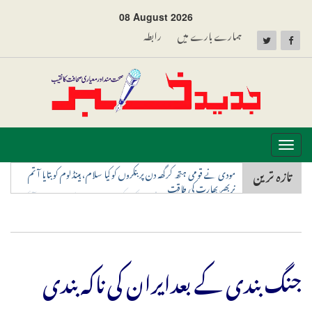
08 August 2026
ہمارے بارے میں
رابطہ
Toggle
navigation
تازہ ترین
این ٹی اے ایکسپرٹس نے ہی لیک کرایا نیٹ-یوجی کا پیپر، سی بی آئی
نے کیا انکشاف
جنگ بندی کے بعدایران کی ناکہ بندی