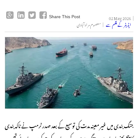
02 May 2026
Share This Post
ایڈیٹر کے قلم سے
معصوم مرادآبادی
جنگ بندی میں غیر معینہ مدت کی توسیع کے بعد صدر ٹرمپ نے ناکہ بندی
کا پیچ پھنسا دیا ہے۔ جنگ بندی کے بعد امید کی جو کرن پیدا ہوئی تھی وہ