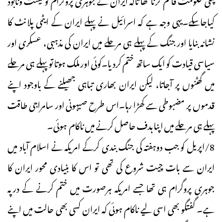
کیاجاسکے۔یہی وجہ ہے کہ اسرائیل نے پہلے ایران کے ایٹمی پلانٹ کا
نشانہ بنایا اور جنگ کے پہلے ہی مرحلے میں ایران کی مذہبی، عسکری اور
سیاسی قیادت کو ایک ساتھ ختم کردیا۔کوئی اور ملک ہوتا تو پہلے ہی مرحلے
میں گھٹنوں پر آجاتا، لیکن ایران بھاری تباہی جھیلنے کے باوجود اپنے
قدموں پر مضبوطی سے کھڑا رہا۔اس طرح صیہونی اور سامراجی طاقت
پہلے ہی مرحلے میں اپنا ہدف حاصل کرنے میں ناکام ہوئی۔
8/اپریل کو جب دوہفتہ کی جنگ بندی کرکے امریکہ نے اسلام آباد میں
ایران سے بات چیت شروع کی تھی تو اس کا بنیادی محور ایران کا
جوہری پروگرام ہی تھا جسے امریکہ ہرصورت میں ختم کرنے کے درپہ
ہے۔ گفتگو بھی اسی لیے ناکام ہوئی کہ ایران کسی بھی حالت میں اپنے