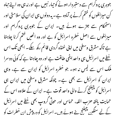
جوہری پروگرام سے دستبردار ہونے کو تیار نہیں ہے اور نہ ہی وہ اپنے تباہ
کن میزائلوں کو ختم کرنے پر آمادہ ہے۔ یہ دونوں ہی ایران کی سلامتی اور
استحکام سے جڑے ہوئے ہیں۔ ایران کے جوہری پروگرام اور
میزائلوں سے اصل خطرہ اسرائیل کو ہے اور وہ انھیں ختم کرنا چاہتا
ہے تاکہ مشرق وسطیٰ میں اپنی غنڈہ گردی قائم رکھ سکے۔ ابھی تک اس
خطے میں اسرائیل ہی واحد ایٹمی طاقت ہے اور وہ چاہتا ہے کہ کوئی دوسرا
ملک اس سے لیس نہ ہو۔ جو خطرہ اسرائیل کو ایران سے ہے، وہی
ایران کو اسرائیل سے بھی ہے۔ چونکہ مشرق وسطیٰ میں ایران ہی
اسرائیل کو چیلنج کرنے والی واحد قوت ہے۔ ایران کے علاوہ اس کے
حمایت یافتہ حزب اللہ، حماس اور حوثی گروپ بھی خطے میں اسرائیل
کے لیے سنگین چیلنج بنے ہوئے ہیں۔ اسرائیل کو درپیش ان خطرات کو