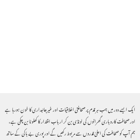
ایک ایسے دور میں جب ہر قدم پر صحافتی اخلاقیات اور غیرجانبداری کا خون ہورہا ہے
اور صحافت کاروباری گھرانوں کی لونڈی بن کر ارباب اقتدار کا کھلونا بن چکی ہے ،
ہم آپ کو صحافت کی اعلیٰ قدروں سے مربوط رکھیں گے اور پوری بے باکی کے ساتھ