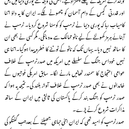
اور قدرتی گیس کے دام آسمان کو چھونے لگے۔ ایران کا یہ داؤ اتنا
کامیاب رہا کہ پوری دنیا نے ٹرمپ کو کوسنا شروع کردیا۔ ٹرمپ نے
آبنائے ہرمز کھولنے کے لیے ناٹو ممالک سے مدد مانگی، مگر کسی نے بھی ان
کا ساتھ نہیں دیا۔ یہاں تک کہ ناٹو کے ٹوٹنے کا خطرہ پیدا ہوگیا۔اتنا ہی
نہیں خوداس جنگ کے سلسلے میں امریکہ میں صدرٹرمپ کے خلاف
عوامی احتجاج کا سمندر ٹھاٹیں مارنے لگا۔ سابق امریکی فوجیوں کے
خاندانوں نے بھی صدر ٹرمپ کے خلاف آواز بلند کی۔ نتیجہ یہ ہوا کہ
صدر ٹرمپ کو جنگ بند کرکے پاکستان کی ثالثی میں ایران کے ساتھ
مذاکرات شروع کرنے پڑے۔
صدرٹرمپ کو امید تھی کہ ایران اتنی تباہی جھیلنے کے بعدجب گفتگو کی