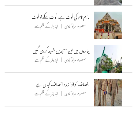
رام نام کی لُوٹ ہے، لُوٹ سکے تو لُوٹ
معصوم مرادآبادی
ایڈیٹر کے قلم سے
چاردن میں تین مسجدیں شہید کردی گئیں
معصوم مرادآبادی
ایڈیٹر کے قلم سے
انصاف کوآواز دو انصاف کہاں ہے
معصوم مرادآبادی
ایڈیٹر کے قلم سے