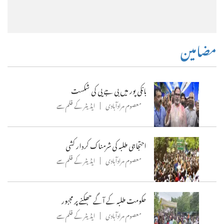
مضامین
بانکی پور میں بی جے پی کی شکست
معصوم مرادآبادی
ایڈیٹر کے قلم سے
احتجاجی طلبہ کی شرمناک کردار کشی
معصوم مرادآبادی
ایڈیٹر کے قلم سے
حکومت طلبہ کے آگے جھکنے پر مجبور
معصوم مرادآبادی
ایڈیٹر کے قلم سے