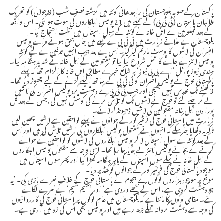
پاکستان کے صوبہ بلوچستان کی راجدھانی کوئٹہ میں گزشتہ نصف شب (9 جولائی) کو تحریک
طالبان پاکستان (ٹی ٹی پی) کے حملے میں 21 پولیس اہلکاروں کی موت ہو گئی۔ اس واقعہ
کے بعد مہلوکین کے اہل خانہ نے کوئٹہ کے سول اسپتال میں سخت احتجاج کیا۔
بلوچستان کے علاقے زیارت میں ٹی ٹی پی کے حملے میں جاں بحق ہونے والے پولیس
افسران کی لاشوں کا پوسٹ مارٹم کیا گیا۔ اس کے بعد جب انہیں تدفین کے لیے کوئٹہ
پولیس لائنز لے جانے کا عمل شروع کیا گیا تو مقتولین کے اہل خانہ نے شدید ہنگامہ کیا۔
ہندی نیوز پورٹل ’اے بی پی نیوز‘ پر شائع خبر کے مطابق اہل خانہ کا الزام تھا کہ پہلے
پاکستانی فوج نے پولیس افسران کو ٹی ٹی پی کے ساتھ اکیلے لڑنے کے لیے چھوڑ دیا تھا۔
3 گھنٹے تک فورس نہیں بھیجی اور جب ٹی ٹی پی کے دہشت گرد پولیس افسران کی لاشیں
لے کر چلے گئے تو فوج نے لاشوں تک کو تلاش کرنے کی کوشش نہیں کی، جس کے بعد کل
پورا دن اہل خانہ مقتولین کی لاشیں ڈھونڈ کر لائے۔
زیارت میں پاکستانی فوج کی فرنٹیر کور کے جوانوں نے پہلے لواحقین سے لاشیں چھین لیں
تاکہ یہ دکھایا جا سکے کہ انہوں نے مقتول پولیس اہلکاروں کی لاشیں تلاش کی ہیں اور اس
کے بعد کوئٹہ کے سول اسپتال لا کر پولیس اہلکاروں کی لاشوں کو لواحقین کے حوالے
کرنے کے بجائے پولیس لائنز لے جایا جا رہا تھا۔ اسی وجہ سے مقتول پولیس اہلکاروں
کے اہل خانہ نے پہلے سول اسپتال کے باہر ہنگامہ کھڑا کیا اور پھر سول اسپتال میں
موجود پاکستانی فوج کی فرنٹیر کور کے جوانوں کو کھڈیر دیا۔
موقع پر موجود ہزاروں لوگوں کے ہجوم نے پاکستانی فوج کے خلاف نعرے بازی کی۔ ’یہ
جو دہشت گردی ہے، اس کے پیچھے وردی ہے‘ اور ’شیم شیم‘ کے نعرے لگائے
گئے۔ مقامی لوگوں کا ماننا ہے کہ بلوچستان میں عام لوگوں پر پاکستانی فوج کی کارروائیوں
کی وجہ سے دہشت گردانہ حملے بڑھ رہے ہیں اور پولیس بھی اس کی زد میں آ رہی ہے۔