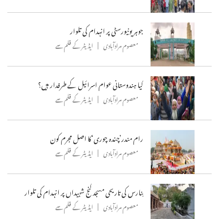
جوہر یونیورسٹی پر انہدام کی تلوار
معصوم مرادآبادی
ایڈیٹر کے قلم سے
کیا ہندوستانی عوام اسرائیل کے طرفدار ہیں؟
معصوم مرادآبادی
ایڈیٹر کے قلم سے
رام مندر’چندہ چوری‘کا اصل مجرم کون
معصوم مرادآبادی
ایڈیٹر کے قلم سے
بنارس کی تاریحی مسجد گنج شہیداں پر انہدام کی تلوار
معصوم مرادآبادی
ایڈیٹر کے قلم سے