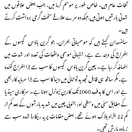
آفات عام ہیں، خاص طور پر موسم گرما میں، جب بعض علاقوں میں
شدتی بارشیں ہوتی ہیں جبکہ دوسرے علاقے سخت گرمی برداشت کرتے
ہیں۔
سائنسدان کہتے ہیں کہ موسمیاتی بحران، جو گرین ہاؤس گیسوں کے
اخراج کی وجہ سے ہے، انتہائی موسمی واقعات کی تعدد اور شدت میں
اضافہ کر رہا ہے۔ چین گرین ہاؤس گیسوں کا سب سے بڑا اخراج کنندہ
ہے، مگر ساتھ ہی قابل تجدید توانائی میں دنیا کا سب سے بڑا سرمایہ کار بھی
ہے اور اس کا ہدف 2060 تک کاربن نیوٹرل ہونا ہے۔ سرکاری میڈیا
کے مطابق مئی میں وسطی اور جنوبی چین میں شدید بارشوں کے بعد کم از
کم 22 افراد ہلاک ہوئے تھے، بعض مقامات پر یہ ریکارڈ شدہ سب سے
زیادہ بارش تھی۔