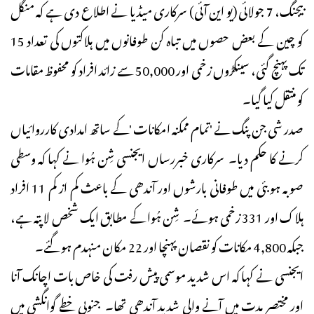
بیجنگ، 7 جولائی (یو این آئی) سرکاری میڈیا نے اطلاع دی ہے کہ منگل
کو چین کے بعض حصوں میں تباہ کن طوفانوں میں ہلاکتوں کی تعداد 15
تک پہنچ گئی، سینکڑوں زخمی اور 50,000 سے زائد افراد کو محفوظ مقامات
کو منتقل کیا گیا۔
صدر شی جن پنگ نے 'تمام ممکنہ امکانات 'کے ساتھ امدادی کارروائیاں
کرنے کا حکم دیا۔ سرکاری خبررساں ایجنسی شِن ہُوا نے کہا کہ وسطی
صوبہ ہوبئی میں طوفانی بارشوں اور آندھی کے باعث کم از کم 11 افراد
ہلاک اور 331 زخمی ہوئے۔ شِن ہُوا کے مطابق ایک شخص لاپتہ ہے،
جبکہ 4,800 مکانات کو نقصان پہنچا اور 22 مکان منہدم ہو گئے۔
ایجنسی نے کہا کہ اس شدید موسمی پیش رفت کی خاص بات اچانک آنا
اور مختصر مدت میں آنے والی شدید آندھی تھا۔ جنوبی خطے گوانگشی میں