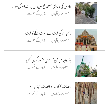
بنارس کی تاریحی مسجد گنج شہیداں پر انہدام کی تلوار
معصوم مرادآبادی
ایڈیٹر کے قلم سے
رام نام کی لُوٹ ہے، لُوٹ سکے تو لُوٹ
معصوم مرادآبادی
ایڈیٹر کے قلم سے
چاردن میں تین مسجدیں شہید کردی گئیں
معصوم مرادآبادی
ایڈیٹر کے قلم سے
انصاف کوآواز دو انصاف کہاں ہے
معصوم مرادآبادی
ایڈیٹر کے قلم سے