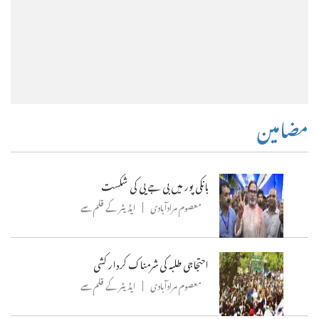
مضامین
بانکی پور میں بی جے پی کی شکست
معصوم مرادآبادی
ایڈیٹر کے قلم سے
احتجاجی طلبہ کی شرمناک کردار کشی
معصوم مرادآبادی
ایڈیٹر کے قلم سے