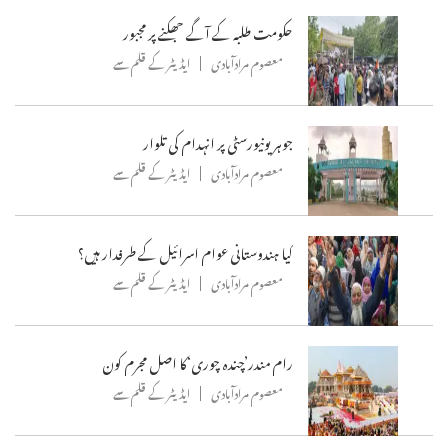
حکومت طلبہ کے آگے جھکنے پر مجبور
معصوم مرادآبادی
ایڈیٹر کے قلم سے
جوہر یونیورسٹی پر انہدام کی تلوار
معصوم مرادآبادی
ایڈیٹر کے قلم سے
کیا ہندوستانی عوام اسرائیل کے طرفدار ہیں؟
معصوم مرادآبادی
ایڈیٹر کے قلم سے
رام مندر’چندہ چوری‘کا اصل مجرم کون
معصوم مرادآبادی
ایڈیٹر کے قلم سے