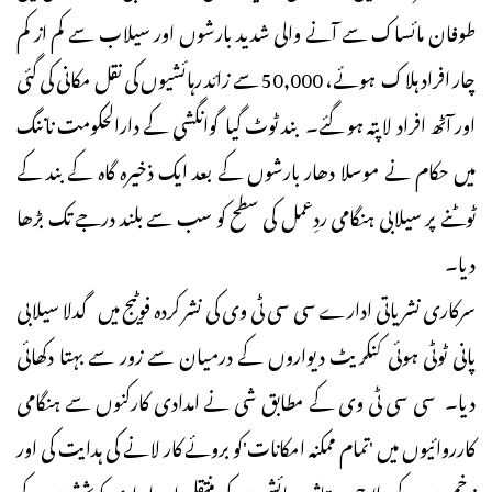
طوفان مائساک سے آنے والی شدید بارشوں اور سیلاب سے کم از کم
چار افراد ہلاک ہوئے، 50,000 سے زائد رہائشیوں کی نقل مکانی کی گئی
اور آٹھ افراد لاپتہ ہو گئے۔ بند ٹوٹ گیا گوانگشی کے دارالحکومت ناننگ
میں حکام نے موسلا دھار بارشوں کے بعد ایک ذخیرہ گاہ کے بند کے
ٹوٹنے پر سیلابی ہنگامی ردِعمل کی سطح کو سب سے بلند درجے تک بڑھا
دیا۔
سرکاری نشریاتی ادارے سی سی ٹی وی کی نشر کردہ فوٹیج میں گدلا سیلابی
پانی ٹوٹی ہوئی کنکریٹ دیواروں کے درمیان سے زور سے بہتا دکھائی
دیا۔ سی سی ٹی وی کے مطابق شی نے امدادی کارکنوں سے ہنگامی
کارروائیوں میں 'تمام ممکنہ امکانات'کو بروئے کار لانے کی ہدایت کی اور
زخمیوں کے علاج، متاثرہ رہائشیوں کی منتقلی اور امدادی کوششوں کے