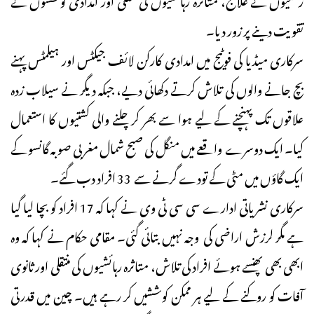
تقویت دینے پر زور دیا۔
سرکاری میڈیا کی فوٹیج میں امدادی کارکن لائف جیکٹس اور ہیلمٹس پہنے
بچ جانے والوں کی تلاش کرتے دکھائی دیے، جبکہ دیگر نے سیلاب زدہ
علاقوں تک پہنچنے کے لیے ہوا سے بھر کر چلنے والی کشتیوں کا استعمال
کیا۔ ایک دوسرے واقعے میں منگل کی صبح شمال مغربی صوبہ گانسو کے
ایک گاؤں میں مٹی کے تودے گرنے سے 33 افراد دب گئے۔
سرکاری نشریاتی ادارے سی سی ٹی وی نے کہا کہ 17 افراد کو بچا لیا گیا
ہے مگر لرزش اراضی کی وجہ نہیں بتائی گئی۔ مقامی حکام نے کہا کہ وہ
ابھی بھی پھنسے ہوئے افراد کی تلاش، متاثرہ رہائشیوں کی منتقلی اور ثانوی
آفات کو روکنے کے لیے ہر ممکن کوششیں کر رہے ہیں۔ چین میں قدرتی