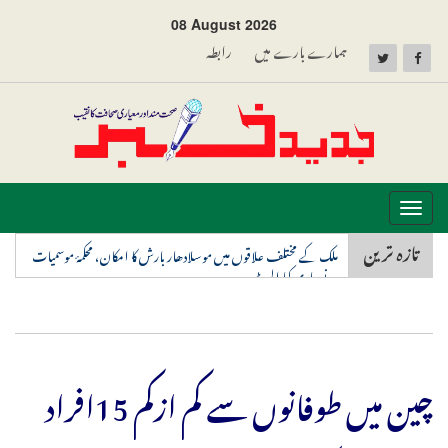
08 August 2026
ہمارے بارے میں
رابطہ
Toggle
navigation
تازہ ترین
ملک کے مختلف علاقوں میں موسلادھار بارش کا امکان، محکمۂ موسمیات
نے جاری کیا الرٹ
چین میں طوفانوں سے کم ازکم 15افراد