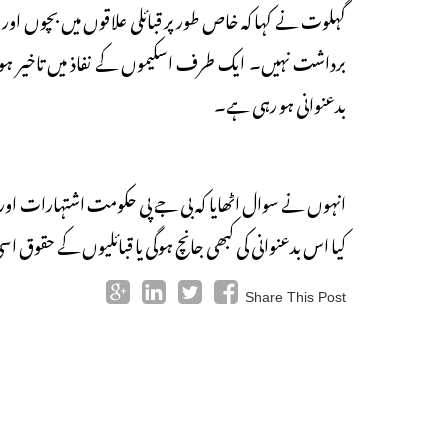
گہلوت نے کہا کہ خاص طور پر قبائلی علاقوں میں بچوں اور
برداشت نہیں۔ ایک طرف اسکیموں کے نفاذ میں تاخیر 
بدعنوانی ہو رہی ہے۔
انہوں نے سوال اٹھایا کہ بی جے پی حکومت اشتہارات اور 
کیا اس بدعنوانی کی کبھی جانچ ہوگی یا قبائلیوں کے حقوق 
Share This Post