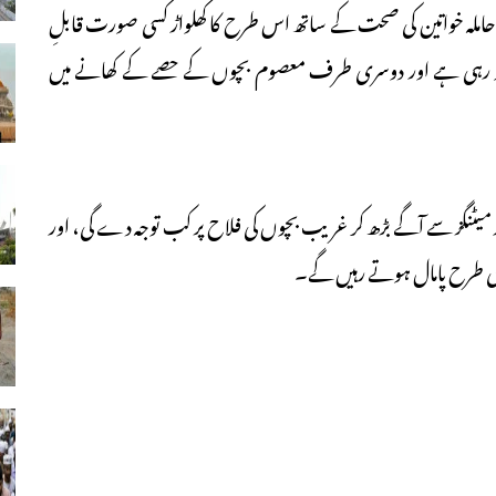
 حاملہ خواتین کی صحت کے ساتھ اس طرح کا کھلواڑ کسی صورت قابلِ
ہو رہی ہے اور دوسری طرف معصوم بچوں کے حصے کے کھانے میں
میٹنگز سے آگے بڑھ کر غریب بچوں کی فلاح پر کب توجہ دے گی، اور
اسی طرح پامال ہوتے رہیں گے۔