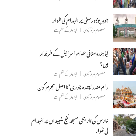
جوہر یونیورسٹی پر انہدام کی تلوار
معصوم مرادآبادی
ایڈیٹر کے قلم سے
کیا ہندوستانی عوام اسرائیل کے طرفدار
ہیں؟
معصوم مرادآبادی
ایڈیٹر کے قلم سے
رام مندر’چندہ چوری‘کا اصل مجرم کون
معصوم مرادآبادی
ایڈیٹر کے قلم سے
بنارس کی تاریحی مسجد گنج شہیداں پر انہدام
کی تلوار