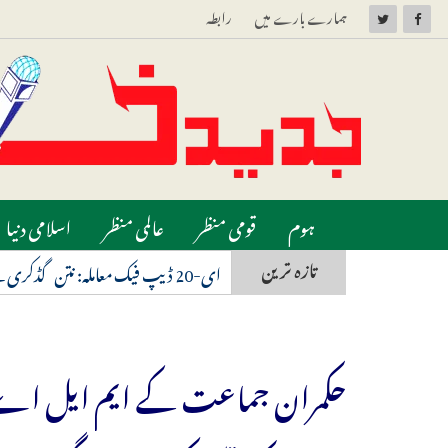
ہمارے بارے میں
رابطہ
ہوم
قومی منظر
عالمی منظر
اسلامی دنیا
تازہ ترین
ای-20 ڈیپ فیک معاملہ: نتن گڈکری کے حق میں آیا بامبے ہائی کورٹ کا فیصلہ، ہائی کورٹ نے تمام پوسٹ کو فوراً ہٹانے کا دیا حکم
حکمران جماعت کے ایم ایل اے