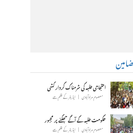
امین
احتجاجی طلبہ کی شرمناک کردار کشی
معصوم مرادآبادی
ایڈیٹر کے قلم سے
حکومت طلبہ کے آگے جھکنے پر مجبور
معصوم مرادآبادی
ایڈیٹر کے قلم سے