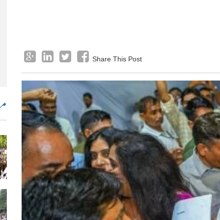
Share This Post
مض