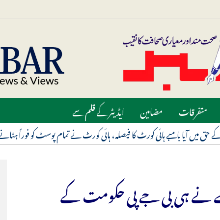
متفرقات
مضامین
ایڈیٹر کے قلم سے
 نے ہی بی جے پی حکومت کے