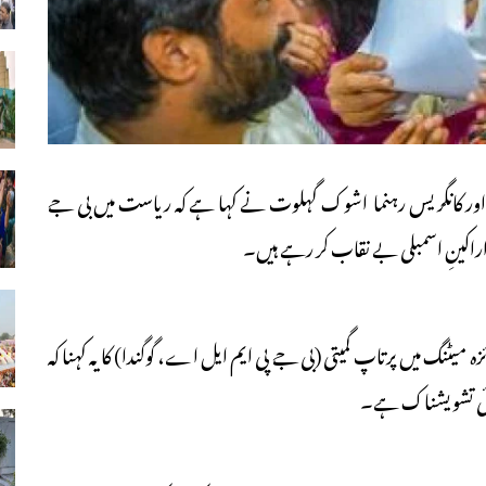
یر اعلیٰ اور کانگریس رہنما اشوک گہلوت نے کہا ہے کہ ریاست میں بی جے
اکینِ اسمبلی بے نقاب کر رہے ہیں۔
 میٹنگ میں پرتاپ گمیتی (بی جے پی ایم ایل اے، گوگندا) کا یہ کہنا کہ
ہائی تشویشناک ہے۔