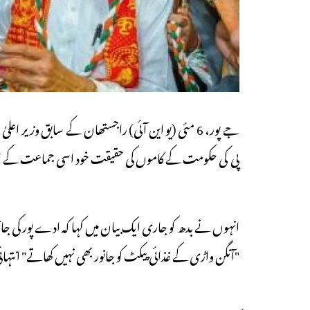
جے پور، 6 مئی (یو این آئی) راجستھان کے سابق وز
پی کی حکومت کے کاموں کی حقیقت خود اسی جماعت کے ار
انہوں نے بدھ کو جاری ایک بیان میں کہا کہ ادے پور کی جائزہ
"آنگن واڑی کے غذائی پیکٹ کو جانور بھی نہیں کھاتے" انت