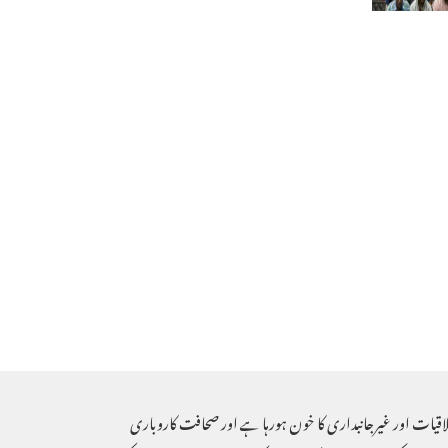
لاقیات اور غیرجانبداری کا خون ہورہا ہے اور صحافت کاروباری