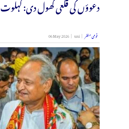
دعوؤں کی قلعی کھول دی: گہلوت
قومی منظر
uni
06 May 2026