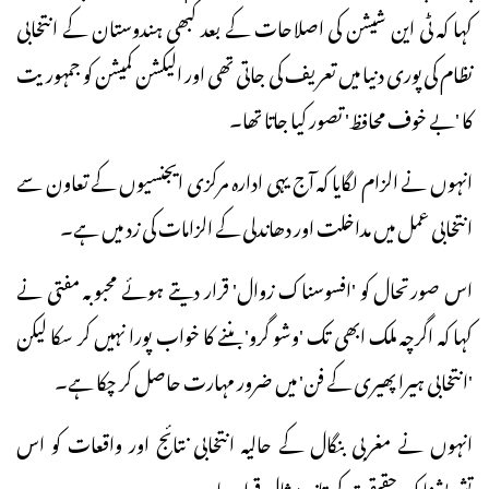
کہا کہ ٹی این شیشن کی اصلاحات کے بعد کبھی ہندوستان کے انتخابی
نظام کی پوری دنیا میں تعریف کی جاتی تھی اور الیکشن کمیشن کو جمہوریت
کا 'بے خوف محافظ' تصور کیا جاتا تھا۔
انہوں نے الزام لگایا کہ آج یہی ادارہ مرکزی ایجنسیوں کے تعاون سے
انتخابی عمل میں مداخلت اور دھاندلی کے الزامات کی زد میں ہے۔
اس صورتحال کو 'افسوسناک زوال' قرار دیتے ہوئے محبوبہ مفتی نے
کہا کہ اگرچہ ملک ابھی تک 'وشو گرو' بننے کا خواب پورا نہیں کر سکا لیکن
'انتخابی ہیرا پھیری کے فن' میں ضرور مہارت حاصل کر چکا ہے۔
انہوں نے مغربی بنگال کے حالیہ انتخابی نتائج اور واقعات کو اس
تشویشناک حقیقت کی تازہ مثال قرار دیا۔