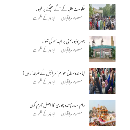
حکومت طلبہ کے آگے جھکنے پر مجبور
معصوم مرادآبادی
ایڈیٹر کے قلم سے
جوہر یونیورسٹی پر انہدام کی تلوار
معصوم مرادآبادی
ایڈیٹر کے قلم سے
کیا ہندوستانی عوام اسرائیل کے طرفدار ہیں؟
معصوم مرادآبادی
ایڈیٹر کے قلم سے
رام مندر’چندہ چوری‘کا اصل مجرم کون
معصوم مرادآبادی
ایڈیٹر کے قلم سے