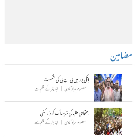
مضامین
بانکی پور میں بی جے پی کی شکست
معصوم مرادآبادی
ایڈیٹر کے قلم سے
احتجاجی طلبہ کی شرمناک کردار کشی
معصوم مرادآبادی
ایڈیٹر کے قلم سے