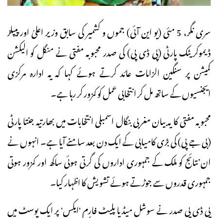
سری نگر، 5 مئی (یو این آئی) جموں و کشمیر کی سابق وزیر اعلیٰ اور پیپلز
ڈیموکریٹک پارٹی (پی ڈی پی) کی صدر محبوبہ مفتی نے منگل کو الیکشن
کمیشن پر سنگین الزامات عائد کرتے ہوئے کہا کہ یہ ادارہ مرکزی
ایجنسیوں کے ساتھ مل کر انتخابی عمل کو کمزور کر رہا ہے۔
محبوبہ مفتی کا یہ بیان مغربی بنگال اسمبلی انتخابات میں بھارتیہ جنتا پارٹی
(بی جے پی) کی بڑی کامیابی کے ایک دن بعد سامنے آیا ہے۔ انہوں نے
ان نتائج کو ملک کے جمہوری اداروں کی گرتی ہوئی ساکھ اور کمزور ہوتی
جمہوری قدروں سے جوڑتے ہوئے تشویش کا اظہار کیا۔
پی ڈی پی صدر نے سوشل میڈیا پلیٹ فارم 'ایکس' پر ایک پوسٹ میں