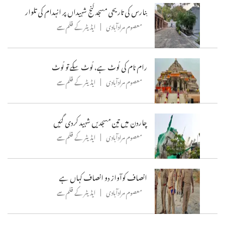
بنارس کی تاریحی مسجد گنج شہیداں پر انہدام کی تلوار
معصوم مرادآبادی
ایڈیٹر کے قلم سے
رام نام کی لُوٹ ہے، لُوٹ سکے تو لُوٹ
معصوم مرادآبادی
ایڈیٹر کے قلم سے
چاردن میں تین مسجدیں شہید کردی گئیں
معصوم مرادآبادی
ایڈیٹر کے قلم سے
انصاف کوآواز دو انصاف کہاں ہے
معصوم مرادآبادی
ایڈیٹر کے قلم سے