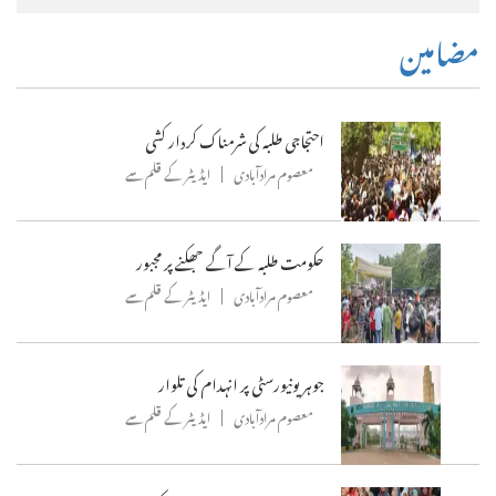
مضامین
احتجاجی طلبہ کی شرمناک کردار کشی
معصوم مرادآبادی
ایڈیٹر کے قلم سے
حکومت طلبہ کے آگے جھکنے پر مجبور
معصوم مرادآبادی
ایڈیٹر کے قلم سے
جوہر یونیورسٹی پر انہدام کی تلوار
معصوم مرادآبادی
ایڈیٹر کے قلم سے