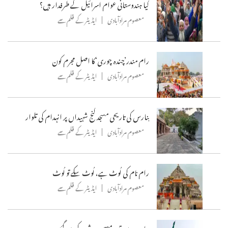
کیا ہندوستانی عوام اسرائیل کے طرفدار ہیں؟
معصوم مرادآبادی
ایڈیٹر کے قلم سے
رام مندر’چندہ چوری‘کا اصل مجرم کون
معصوم مرادآبادی
ایڈیٹر کے قلم سے
بنارس کی تاریحی مسجد گنج شہیداں پر انہدام کی تلوار
معصوم مرادآبادی
ایڈیٹر کے قلم سے
رام نام کی لُوٹ ہے، لُوٹ سکے تو لُوٹ
معصوم مرادآبادی
ایڈیٹر کے قلم سے
چاردن میں تین مسجدیں شہید کردی گئیں