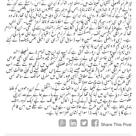
تیز طرار چھوٹی کشتیاں تعینات ہیں۔ ہفتہ اور اتوار کو ایران نے اس راستے سے گزرنے
والے کم از کم 3 جہازوں کو نشانہ بنایا، جس کی وجہ سے سینکڑوں جہاز وہاں پھنس گئے۔
واضح رہے کہ ذوالفقار کو رواں ماہ ایران کے مذاکراتی وفد میں شامل کیا گیا تھا، تاکہ وہ
آئی آر جی سی اور سپریم لیڈر مجتبیٰ خامنہ ای کے احکامات کو نافذ کروا سکیں۔ ’آئی ایس
ڈبلیو‘ نے بتایا کہ ذوالفقار نے عراقچی کی شکایت سینئر رہنماؤں سے کی تھی۔ ان کا الزام
تھا کہ عراقچی ’ایکسس آف ریسسٹنٹ‘ کو لے کر نرم رخ اختیار کر کے اپنی حد پار کی
ہے۔ اسی ناراضگی کے بعد حسین تائب (سابق آئی آر جی سی انٹیلی جنس چیف) کے کہنے
پر پوری ٹیم کو واپس تہران بلا لیا گیا۔
’دی نیویارک پوسٹ‘ کی رپورٹ کہتی ہے کہ اب ایران میں تمام بڑے فیصلے احمد
واحدی اور مجتبیٰ خامنہ ای ہی لے رہے ہیں۔ مجتبیٰ گزشتہ کچھ وقت سے کسی بھی عوامی
پروگرام میں نظر نہیں آئے ہیں، کیونکہ وہ گزشتہ فضائی حملوں میں زخمی ہو گئے تھے۔ اب
عباس عراقچی اور محمد باقر غالیباف جیسے لیڈران کے پاس فیصلے لینے کی کوئی طاقت نہیں
بچی ہے۔ ’آئی ایس ڈبلیو‘ کے مطابق ایسی صورتحال میں مغربی ممالک کے ساتھ کسی
بھی طرح کی بامعنی بات چیت ہونا تقریباً ناممکن ہے۔
دی نیویارک پوسٹ نے لکھا ہے کہ ان واقعات نے واشنگٹن کے ان دعووں کو غلط
ثابت کر دیا ہے جن میں کہا گیا تھا کہ بڑے افسران کے مارے جانے کے بعد ایرانی
حکومت کے رویے میں تبدیلی آئے گی۔ فی الحال منگل تک کے لیے ایک کمزور جنگ
بندی نافذ ہے، لیکن جس طرح کے حالات بن رہے ہیں، اس سے خطے میں امن قائم
رہے گا یا نہیں، اس پر ایک بڑا سوالیہ نشان کھڑا ہو گیا ہے۔
Share This Post