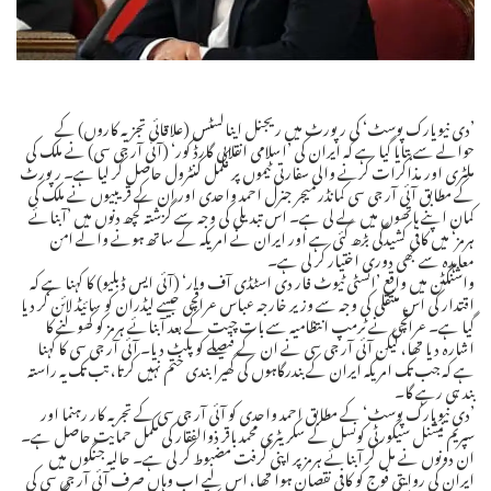
’دی نیویارک پوسٹ‘ کی رپورٹ میں ریجنل اینالسٹس (علاقائی تجزیہ کاروں) کے
حوالے سے بتایا گیا ہے کہ ایران کی ’اسلامی انقلابی گارڈ کور‘ (آئی آر جی سی) نے ملک کی
ملٹری اور مذاکرات کرنے والی سفارتی ٹیموں پر مکمل کنٹرول حاصل کر لیا ہے۔ رپورٹ
کے مطابق آئی آر جی سی کمانڈر میجر جنرل احمد واحدی اور ان کے قریبیوں نے ملک کی
کمان اپنے ہاتھوں میں لے لی ہے۔ اس تبدیلی کی وجہ سے گزشتہ کچھ دنوں میں ’آبنائے
ہرمز‘ میں کافی کشیدگی بڑھ گئی ہے اور ایران نے امریکہ کے ساتھ ہونے والے امن
معاہدہ سے بھی دوری اختیار کر لی ہے۔
واشنگٹن میں واقع ’انسٹی ٹیوٹ فار دی اسٹڈی آف وار‘ (آئی ایس ڈبلیو) کا کہنا ہے کہ
اقتدار کی اس منتقلی کی وجہ سے وزیر خارجہ عباس عراقچی جیسے لیڈران کو سائیڈ لائن کر دیا
گیا ہے۔ عراقچی نے ٹرمپ انتظامیہ سے بات چیت کے بعد آبنائے ہرمز کو کھولنے کا
اشارہ دیا تھا، لیکن آئی آر جی سی نے ان کے فیصلے کو پلٹ دیا۔ آئی آر جی سی کا کہنا
ہے کہ جب تک امریکہ ایران کے بندرگاہوں کی گھیرا بندی ختم نہیں کرتا، تب تک یہ راستہ
بند ہی رہے گا۔
’دی نیویارک پوسٹ‘ کے مطابق احمد واحدی کو آئی آر جی سی کے تجربہ کار رہنما اور
سپریم نیشنل سیکورٹی کونسل کے سکریٹری محمد باقر ذوالفقار کی مکمل حمایت حاصل ہے۔
ان دونوں نے مل کر آبنائے ہرمز پر اپنی گرفت مضبوط کر لی ہے۔ حالیہ جنگوں میں
ایران کی روایتی فوج کو کافی نقصان ہوا تھا، اس لیے اب وہاں صرف آئی آر جی سی کی