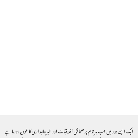
ایک ایسے دور میں جب ہر قدم پر صحافتی اخلاقیات اور غیرجانبداری کا خون ہورہا ہے