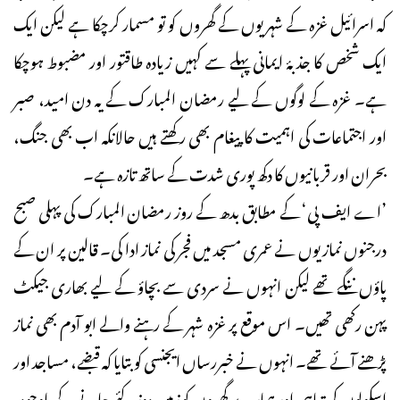
کہ اسرائیل غزہ کے شہریوں کے گھروں کو تو مسمار کرچکا ہے لیکن ایک
ایک شخص کا جذبۂ ایمانی پہلے سے کہیں زیادہ طاقتور اور مضبوط ہوچکا
ہے۔ غزہ کے لوگوں کے لیے رمضان المبارک کے یہ دن امید، صبر
اور اجتماعات کی اہمیت کا پیغام بھی رکھتے ہیں حالانکہ اب بھی جنگ،
بحران اور قربانیوں کا دکھ پوری شدت کے ساتھ تازہ ہے۔
’اے ایف پی‘ کے مطابق بدھ کے روز رمضان المبارک کی پہلی صبح
درجنوں نمازیوں نے عمری مسجد میں فجر کی نماز ادا کی۔ قالین پر ان کے
پاؤں ننگے تھے لیکن انہوں نے سردی سے بچاؤ کے لیے بھاری جیکٹ
پہن رکھی تھیں۔ اس موقع پر غزہ شہر کے رہنے والے ابو آدم بھی نماز
پڑھنے آئے تھے۔ انہوں نے خبررساں ایجنسی کو بتایا کہ قبضے، مساجد اور
اسکولوں کی تباہی اور ہمارے گھروں کو زمیں دوز کئے جانے کے باوجود،