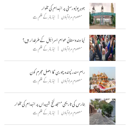
جوہر یونیورسٹی پر انہدام کی تلوار
معصوم مرادآبادی
ایڈیٹر کے قلم سے
کیا ہندوستانی عوام اسرائیل کے طرفدار ہیں؟
معصوم مرادآبادی
ایڈیٹر کے قلم سے
رام مندر’چندہ چوری‘کا اصل مجرم کون
معصوم مرادآبادی
ایڈیٹر کے قلم سے
بنارس کی تاریحی مسجد گنج شہیداں پر انہدام کی تلوار
معصوم مرادآبادی
ایڈیٹر کے قلم سے