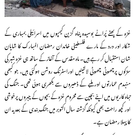
غزہ کے پھٹے پُرانے بوسیدہ پناہ گزین کیمپوں میں اسرائیلی بمباری کے
شکار اور درد کے مارے فلسطینی خاندان رمضان المبارک کا شایان
شان استقبال کر رہے ہیں۔ ماہ مقدس کے آغاز کے ساتھ ہی غزہ شہر کی
سڑکوں پرچھوٹی چھوٹی لالٹینیں اوراسٹرنگ روشن ہوگئی ہیں، جو کبھی
منہدم عمارتوں اور ملبے کے ڈھیروں سے بکھری ہوئی تھی۔ جنگ کی
تباہ کاریوں میں اپنے بچپن سے محروم غزہ کے بچوں کے چہروں پرخوشی
اور کچھ راحت بھی کیونکہ گزشتہ سال اکتوبر میں جنگ بندی کے بعد یہ ان
کا پہلا رمضان ہے۔