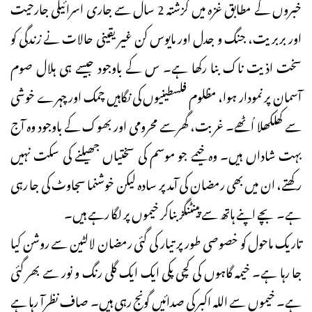
خبروں کے مطابق غزہ میں گزشتہ 2 سال سے جاری اسرائیلی جارحیت
اور بربریت، جنگ و جدل اور مایوس کن غیر یقینی حالات نے زندگی کو
سخت اذیت ناک بنا رکھا ہے۔ س کے باوجود جیسے ہی ہلال صوم
آسمان پر نمودار ہوا، مظلوم فلسطینیوں کی نگاہیں چمک اور چہرے خوشی
سے کھلکھلا اُٹھے۔ غربت، گھرسے محرومی اور بھوک کے باوجود وہ آج
بہت شاداں ہیں۔ وہ خیمے جو موسم کی سختیاں جھیلنے کی سکت نہیں
رکھتے، ان میں بھی رمضان کی آمد پر سادہ لیکن خوشنما سجاوٹ کی جا رہی
ہے۔ بچے اپنے ہاتھ سے پینٹنگز بناکر خیموں پر لگا رہے ہیں۔
تاریک ماحول کو خصوصی طور پر تیار کی گئی رمضان لالٹین سے روشن کیا
جا رہا ہے۔ خیمہ گاہوں کی کچی پکی ایک ایک گلی رنگ و نور سے بھر گئی
ہے۔ خیموں سے اللہ اکبر کی صدائیں گونج رہی ہیں۔ صاف نظرآ رہا ہے