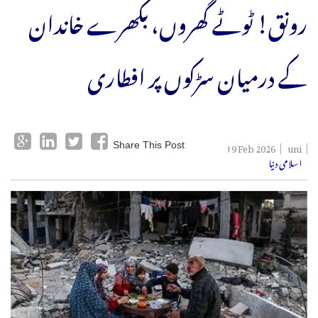
رونق! ٹوٹے گھروں، بکھرے خاندان
کے درمیان سڑکوں پر افطاری
19 Feb 2026
uni
Share This Post
اسلامی دنیا