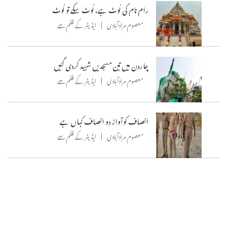
رام نام کی لُوٹ ہے، لُوٹ سکے تو لُوٹ
معصوم مرادآبادی
ایڈیٹر کے قلم سے
چاردن میں تین مسجدیں شہید کردی گئیں
معصوم مرادآبادی
ایڈیٹر کے قلم سے
انصاف کوآواز دو انصاف کہاں ہے
معصوم مرادآبادی
ایڈیٹر کے قلم سے