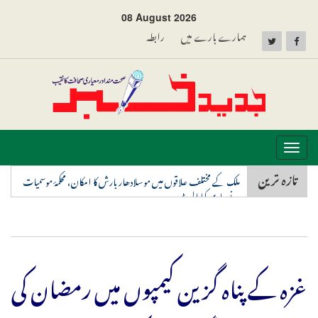
08 August 2026
ہمارے بارے میں
رابطہ
Toggle
navigation
تازہ ترین
ملک کے مختلف علاقوں میں موسلادھار بارش کا امکان، محکمۂ موسمیات
نے جاری کیا الرٹ
غزہ کے پناہ گزین کیمپوں میں رمضان کی