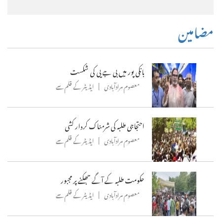
مضامین
بانکی پور میں بی جے پی کی شکست
معصوم مرادآبادی
ایڈیٹر کے قلم سے
احتجاجی طلبہ کی شرمناک کردار کشی
معصوم مرادآبادی
ایڈیٹر کے قلم سے
حکومت طلبہ کے آگے جھکنے پر مجبور
معصوم مرادآبادی
ایڈیٹر کے قلم سے