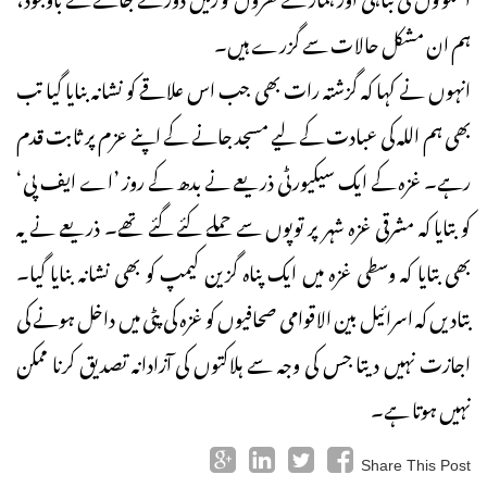
ہم ان مشکل حالات سے گزرے ہیں۔
انہوں نے کہا کہ گزشتہ رات بھی جب اس علاقے کو نشانہ بنایا گیا تب
بھی ہم اللہ کی عبادت کے لیے مسجد جانے کے اپنے عزم پر ثابت قدم
رہے۔ غزہ کے ایک سیکیورٹی ذریعے نے بدھ کے روز ’اے ایف پی‘
کو بتایا کہ مشرقی غزہ شہر پر توپوں سے حملے کئے گئے تھے۔ ذریعے نے یہ
بھی بتایا کہ وسطی غزہ میں ایک پناہ گزین کیمپ کو بھی نشانہ بنایا گیا۔
بتادیں کہ اسرائیل بین الاقوامی صحافیوں کو غزہ کی پٹی میں داخل ہونے کی
اجازت نہیں دیتا جس کی وجہ سے ہلاکتوں کی آزادانہ تصدیق کرنا ممکن
نہیں ہوتا ہے۔
Share This Post