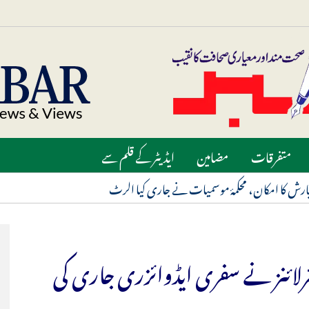
متفرقات
مضامین
ایڈیٹر کے قلم سے
ارش کا امکان، محکمۂ موسمیات نے جاری کیا الرٹ
ئرلائنز نے سفری ایڈوائزری جاری کی