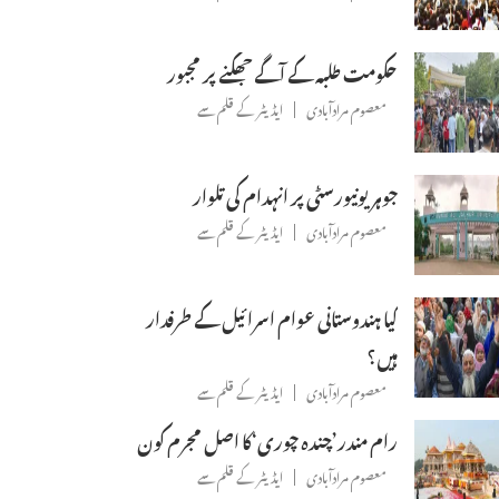
حکومت طلبہ کے آگے جھکنے پر مجبور
معصوم مرادآبادی
ایڈیٹر کے قلم سے
جوہر یونیورسٹی پر انہدام کی تلوار
معصوم مرادآبادی
ایڈیٹر کے قلم سے
کیا ہندوستانی عوام اسرائیل کے طرفدار
ہیں؟
معصوم مرادآبادی
ایڈیٹر کے قلم سے
رام مندر’چندہ چوری‘کا اصل مجرم کون
معصوم مرادآبادی
ایڈیٹر کے قلم سے