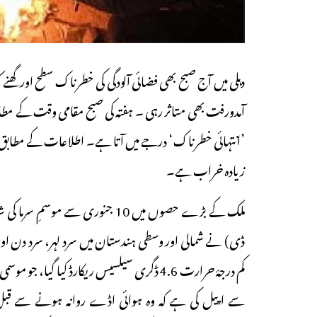
دہلی میں آج صبح بھی فضائی آلودگی کی خطرناک سطح اور گھن
زیادہ خراب ہے۔
ملک کے بڑے حصوں میں 10 جنوری سے
ڈی) نے شمالی اور وسطی ہندستان میں سرد لہر، سرد دن او
سے اپیل کی ہے کہ وہ ہوائی اڈے روانہ ہونے سے قبل