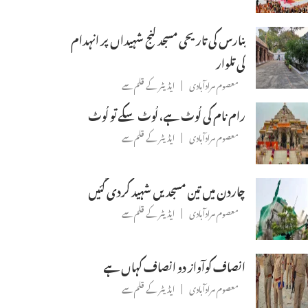
بنارس کی تاریحی مسجد گنج شہیداں پر انہدام
کی تلوار
معصوم مرادآبادی
ایڈیٹر کے قلم سے
رام نام کی لُوٹ ہے، لُوٹ سکے تو لُوٹ
معصوم مرادآبادی
ایڈیٹر کے قلم سے
چاردن میں تین مسجدیں شہید کردی گئیں
معصوم مرادآبادی
ایڈیٹر کے قلم سے
انصاف کوآواز دو انصاف کہاں ہے
معصوم مرادآبادی
ایڈیٹر کے قلم سے