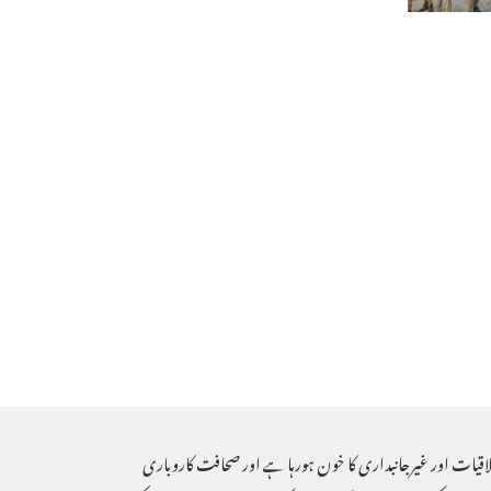
لاقیات اور غیرجانبداری کا خون ہورہا ہے اور صحافت کاروباری