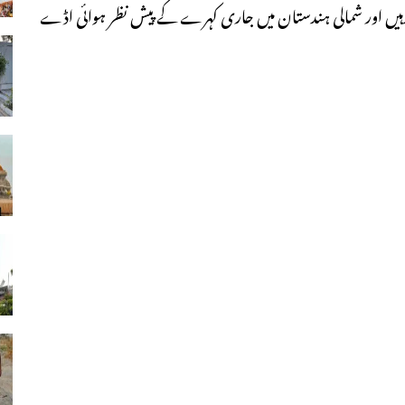
یار رہیں اور شمالی ہندستان میں جاری کہرے کے پیش نظر ہوائی اڈے