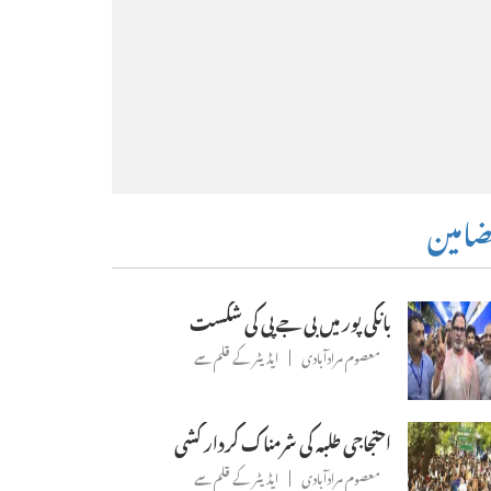
امین
بانکی پور میں بی جے پی کی شکست
معصوم مرادآبادی
ایڈیٹر کے قلم سے
احتجاجی طلبہ کی شرمناک کردار کشی
معصوم مرادآبادی
ایڈیٹر کے قلم سے