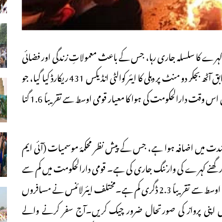
ے کہرے کا سلسلہ جاری رہا، جس کے باعث معمولاتِ زندگی اور فضائی
آمدورفت بھی متاثر رہی ۔ ہفتہ کی صبح مقامی وقت کے مطابق آٹھ بجکر دو منٹ پر دہلی کا ایئر کوالٹی انڈیکس 431 ریکارڈ کیا گیا، جو
’انتہائی خطرناک‘ درجے میں آتا ہے۔ اطلاعات کے مطابق اس وقت دارالحکومت کی ہوا کا معیار قومی اوسط سے تقریباً 1.6 گنا
 موسمِ سرما کی شدت میں اضافہ ہوا ہے، جس کے پیش نظر محکمۂ موسمیات (آئی ایم
ر گھنے کہرے کی وارننگ جاری کی ہے۔ قومی دارالحکومت میں کم سے
کم درجۂ حرارت 4.6 ڈگری سیلسیس ریکارڈ کیا گیا، جو موسمی اوسط سے تقریباً 2.3 ڈگری کم ہے۔مختلف ایئرلائنس نے مسافروں
 اپنی پرواز کی صورتحال ضرور چیک کریں۔آج سفر کرنے والے