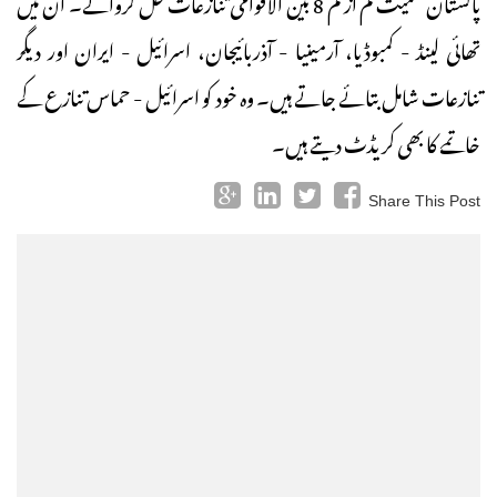
پاکستان سمیت کم از کم 8 بین الاقوامی تنازعات حل کروائے۔ ان میں
تھائی لینڈ - کمبوڈیا، آرمینیا - آذربائیجان، اسرائیل - ایران اور دیگر
تنازعات شامل بتائے جاتے ہیں۔ وہ خود کو اسرائیل - حماس تنازع کے
خاتمے کا بھی کریڈٹ دیتے ہیں۔
Share This Post