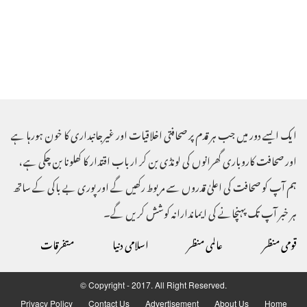
ایک ایسے دور میں جب ہر قدم پر صحافتی اخلاقیات اور غیرجانبداری کا خون ہورہا ہے
اور صحافت کاروباری گھرانوں کی لونڈی بن کر ارباب اقتدار کا کھلونا بن چکی ہے ،
ہم آپ کو صحافت کی اعلیٰ قدروں سے مربوط رکھیں گے اور پوری بے باکی کے ساتھ
ہر خبر آپ تک پہنچانے کی ایماندارانہ کوشش کریں گے۔
قومی منظر
عالمی منظر
اسلامی دنیا
متفرقات
© Copyright - 2017. All Right Reserved.
Privacy Policy
Contact Us
Advertisement
About Us
Home