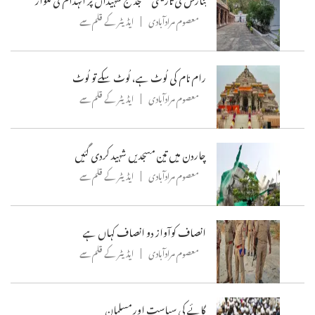
معصوم مرادآبادی
ایڈیٹر کے قلم سے
رام نام کی لُوٹ ہے، لُوٹ سکے تو لُوٹ
معصوم مرادآبادی
ایڈیٹر کے قلم سے
چاردن میں تین مسجدیں شہید کردی گئیں
معصوم مرادآبادی
ایڈیٹر کے قلم سے
انصاف کوآواز دو انصاف کہاں ہے
معصوم مرادآبادی
ایڈیٹر کے قلم سے
گائے کی سیاست اور مسلمان