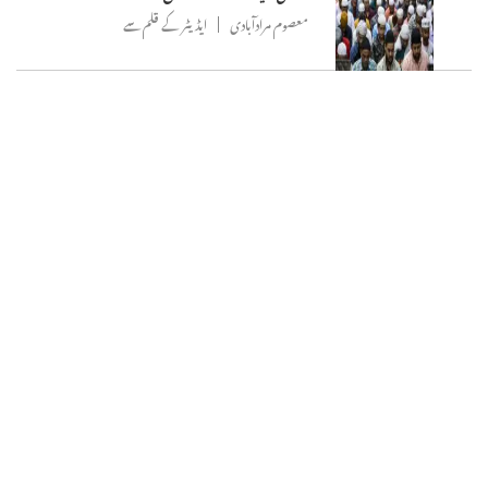
معصوم مرادآبادی
ایڈیٹر کے قلم سے