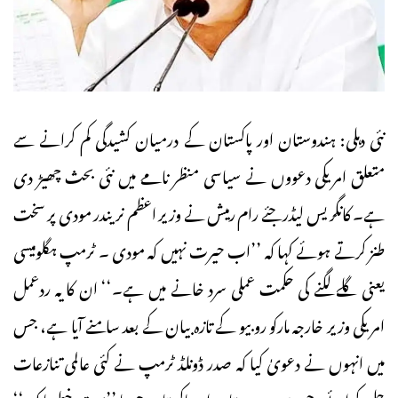
نئی دہلی: ہندوستان اور پاکستان کے درمیان کشیدگی کم کرانے سے
متعلق امریکی دعووں نے سیاسی منظر نامے میں نئی بحث چھیڑ دی
ہے۔ کانگریس لیڈر جئے رام رمیش نے وزیر اعظم نریندر مودی پر سخت
طنز کرتے ہوئے کہا کہ ’’اب حیرت نہیں کہ مودی ۔ ٹرمپ ہگلومیسی
یعنی گلے لگنے کی حکمت عملی سرد خانے میں ہے۔‘‘ ان کا یہ ردعمل
امریکی وزیر خارجہ مارکو روبیو کے تازہ بیان کے بعد سامنے آیا ہے، جس
میں انہوں نے دعویٰ کیا کہ صدر ڈونلڈ ٹرمپ نے کئی عالمی تنازعات
حل کرائے، جن میں ہندوستان اور پاکستان جیسا ’’بہت خطرناک‘‘