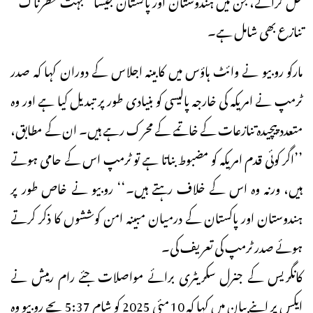
تنازع بھی شامل ہے۔
مارکو روبیو نے وائٹ ہاؤس میں کابینہ اجلاس کے دوران کہا کہ صدر
ٹرمپ نے امریکہ کی خارجہ پالیسی کو بنیادی طور پر تبدیل کیا ہے اور وہ
متعدد پیچیدہ تنازعات کے خاتمے کے محرک رہے ہیں۔ ان کے مطابق،
’’اگر کوئی قدم امریکہ کو مضبوط بناتا ہے تو ٹرمپ اس کے حامی ہوتے
ہیں، ورنہ وہ اس کے خلاف رہتے ہیں۔‘‘ روبیو نے خاص طور پر
ہندوستان اور پاکستان کے درمیان مبینہ امن کوششوں کا ذکر کرتے
ہوئے صدر ٹرمپ کی تعریف کی۔
کانگریس کے جنرل سکریٹری برائے مواصلات جئے رام رمیش نے
ایکس پر اپنے بیان میں کہا کہ 10 مئی 2025 کو شام 5:37 بجے روبیو وہ