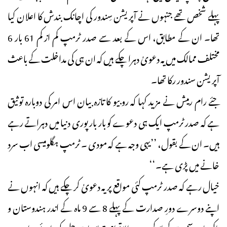
پہلے شخص تھے جنہوں نے آپریشن سِندور کی اچانک بندش کا اعلان کیا
تھا۔ ان کے مطابق، اس کے بعد سے صدر ٹرمپ کم از کم 61 بار 6
مختلف ممالک میں یہ دعویٰ دہرا چکے ہیں کہ ان ہی کی مداخلت کے باعث
آپریشن سندور رکا تھا۔
جئے رام رمیش نے مزید کہا کہ روبیو کا تازہ بیان اس امر کی دوبارہ توثیق
ہے کہ صدر ٹرمپ ایک ہی دعوے کو بار بار پوری دنیا میں دہراتے رہے
ہیں۔ ان کے بقول، ’’یہی وجہ ہے کہ مودی ۔ ٹرمپ ہگلومیسی اب سرد
خانے میں پڑی ہے۔‘‘
خیال رہے کہ صدر ٹرمپ کئی مواقع پر یہ دعویٰ کر چکے ہیں کہ انہوں نے
اپنے دوسرے دورِ صدارت کے پہلے 8 سے 9 ماہ کے اندر ہندوستان و