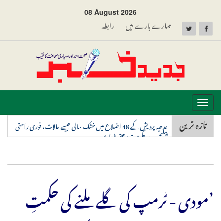
08 August 2026
ہمارے بارے میں
رابطہ
Toggle
navigation
تازہ ترین
مدھیہ پردیش کے 48 اضلاع میں خشک سالی جیسے حالات، فوری راحتی
پیکیج دے حکومت: جیتو پٹواری
’مودی - ٹرمپ کی گلے ملنے کی حکمتِ