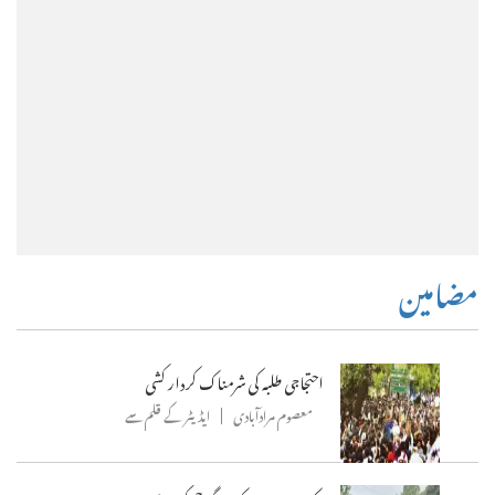
مضامین
احتجاجی طلبہ کی شرمناک کردار کشی
معصوم مرادآبادی
ایڈیٹر کے قلم سے