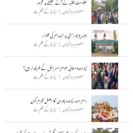
حکومت طلبہ کے آگے جھکنے پر مجبور
معصوم مرادآبادی
ایڈیٹر کے قلم سے
جوہر یونیورسٹی پر انہدام کی تلوار
معصوم مرادآبادی
ایڈیٹر کے قلم سے
کیا ہندوستانی عوام اسرائیل کے طرفدار ہیں؟
معصوم مرادآبادی
ایڈیٹر کے قلم سے
رام مندر’چندہ چوری‘کا اصل مجرم کون
معصوم مرادآبادی
ایڈیٹر کے قلم سے
بنارس کی تاریحی مسجد گنج شہیداں پر انہدام کی تلوار