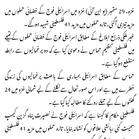
غزہ، 29 ستمبر (یو این آئی) غزہ میں اسرائیلی فوج کے فضائی حملوں میں
مزید تیزی آگئی، تازہ حملوں میں مزید 41 فلسطینی شہید ہوگئے۔
غیر ملکی ذرائع ابلاغ کے مطابق اسرائیلی فوج کے فضائی حملوں کے نتیجے
میں فلسطینی تنظیم حماس نے دعویٰ کیا ہے کہ دو یرغمالیوں سے رابطہ
منقطع ہوگیا ہے۔
حماس کے مطابق اسرائیلی بمباری کے باعث یرغمالیوں کی زندگی
خطرے میں ہے اور اس صورتحال سے نکلنے کے لیے شمالی غزہ میں 24
گھنٹوں کے لیے حملے روکنے کا مطالبہ کیا گیا ہے۔
فلسطینی حکام کا کہنا ہے کہ اسرائیلی فوج نے نصیرت پناہ گزین کیمپ
سمیت کئی رہائشی علاقوں کو نشانہ بنایا، تازہ حملوں میں مزید 41 فلسطینی