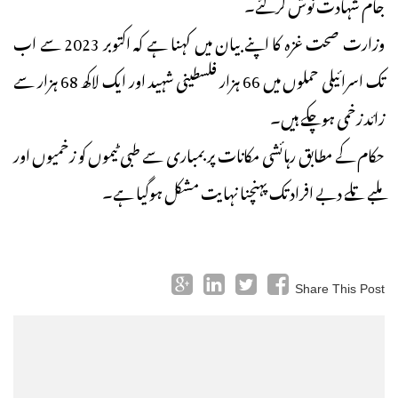
جام شہادت نوش کرگئے۔
وزارت صحت غزہ کا اپنے بیان میں کہنا ہے کہ اکتوبر 2023 سے اب
تک اسرائیلی حملوں میں 66 ہزار فلسطینی شہید اور ایک لاکھ 68 ہزار سے
زائد زخمی ہوچکے ہیں۔
حکام کے مطابق رہائشی مکانات پر بمباری سے طبی ٹیموں کو زخمیوں اور
ملبے تلے دبے افراد تک پہنچنا نہایت مشکل ہوگیا ہے۔
Share This Post