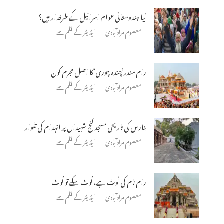
کیا ہندوستانی عوام اسرائیل کے طرفدار ہیں؟
معصوم مرادآبادی
ایڈیٹر کے قلم سے
رام مندر’چندہ چوری‘کا اصل مجرم کون
معصوم مرادآبادی
ایڈیٹر کے قلم سے
بنارس کی تاریحی مسجد گنج شہیداں پر انہدام کی تلوار
معصوم مرادآبادی
ایڈیٹر کے قلم سے
رام نام کی لُوٹ ہے، لُوٹ سکے تو لُوٹ
معصوم مرادآبادی
ایڈیٹر کے قلم سے