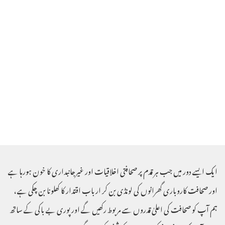
ایک ایسے دور میں جب ہر قدم پر صحافتی اخلاقیات اور غیرجانبداری کا خون ہورہا ہے
اور صحافت کاروباری گھرانوں کی لونڈی بن کر ارباب اقتدار کا کھلونا بن چکی ہے ،
ہم آپ کو صحافت کی اعلیٰ قدروں سے مربوط رکھیں گے اور پوری بے باکی کے ساتھ