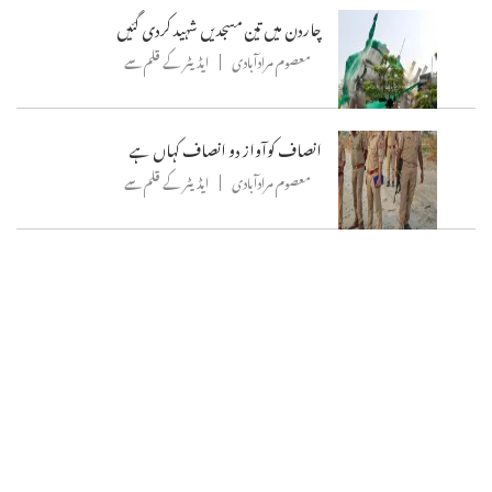
چاردن میں تین مسجدیں شہید کردی گئیں
معصوم مرادآبادی
ایڈیٹر کے قلم سے
انصاف کوآواز دو انصاف کہاں ہے
معصوم مرادآبادی
ایڈیٹر کے قلم سے