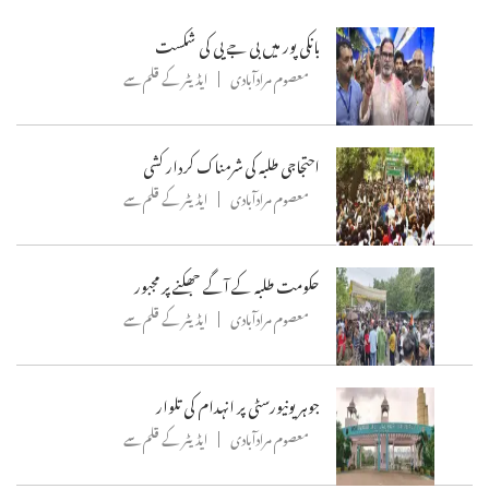
بانکی پور میں بی جے پی کی شکست
معصوم مرادآبادی
ایڈیٹر کے قلم سے
احتجاجی طلبہ کی شرمناک کردار کشی
معصوم مرادآبادی
ایڈیٹر کے قلم سے
حکومت طلبہ کے آگے جھکنے پر مجبور
معصوم مرادآبادی
ایڈیٹر کے قلم سے
جوہر یونیورسٹی پر انہدام کی تلوار
معصوم مرادآبادی
ایڈیٹر کے قلم سے