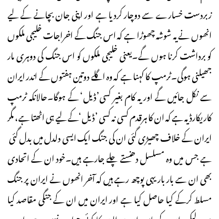
زبردست خسارے سے دوچار کردیا ہے اور اپنی جان بچانے کے لیے
انھوں نے یہ شوشہ چھوڑا ہے کہ اس جنگ کے اخراجات خلیجی ملکوں
کو برداشت کرنا ہوں گے۔یعنی خلیجی ملکوں کو اس جنگ کی دوہری مار
جھیلنی ہوگی۔ٹرمپ کا کہنا ہے کہ وہ اگلے دوتین ہفتوں کے اندر ایران
سے نکل جائیں گے اور یہ کام بغیر کسی’ڈیل‘ کے ہوگا۔حالانکہ ٹرمپ
کاریکارڈ یہ ہے کہ ان کا ہرقدم کسی نہ کسی ’ڈیل‘کے لیے ہی اٹھتا ہے، مگر
ایران کے خلاف چھیڑی گئی ان کی جنگ ایک ایسی دلدل میں بدل گئی
ہے جس میں وہ مسلسل دھنستے چلے جارہے ہیں۔خود ان کے اتحادی
بھی ان سے بار بار یہی پوچھ رہے ہیں کہ آخر انھوں نے ایران پر جنگ
مسلط کرکے کیا حاصل کیا ہے اور ایران میں ان کے جنگی مقاصد کیا
ہیں، لیکن ان کے پاس ان سوالوں کا کوئی جواب نہیں ہے۔ان پر