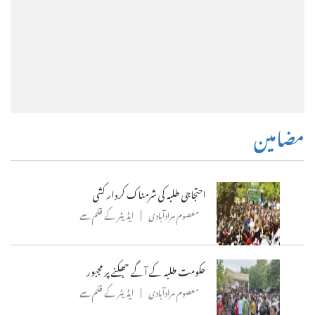
مضامین
احتجاجی طلبہ کی شرمناک کردار کشی
معصوم مرادآبادی
ایڈیٹر کے قلم سے
حکومت طلبہ کے آگے جھکنے پر مجبور
معصوم مرادآبادی
ایڈیٹر کے قلم سے