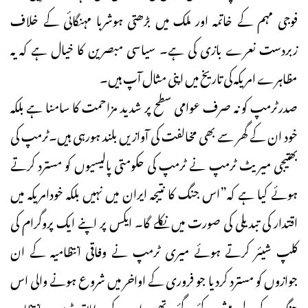
فوجی مہم کے خاتمہ اور ملک میں بڑھتی ہوشربا مہنگائی کے خلاف
زبردست نعرے بازی کی ہے۔ سیاسی مبصرین کا خیال ہے کہ یہ
مظاہرے امریکہ کی تاریخ میں اپنی مثال آپ ہیں۔
صدرٹرمپ کو نہ صرف عوامی سطح پر شدید مزاحمت کا سامنا ہے بلکہ
خود ان کے گھر سے بھی مخالفت کی آوازیں بلند ہورہی ہیں۔ٹرمپ کی
بھتیجی میریٹ ٹرمپ نے ٹرمپ کی حکومتی پالیسیوں کو مسترد کرتے
ہوئے کیا ہے کہ”اس جنگ کا نتیجہ ایران میں نہیں بلکہ خودامریکہ میں
اقتدار کی تبدیلی کی صورت میں نکلے گا۔ ایکس پر اپنے ایک پروگرام کی
کلپ شیئر کرتے ہوئے میری ٹرمپ نے وفاقی انتظامیہ کے ان
جوازوں کو مسترد کردیا جو فروری کے اواخر میں شروع ہونے والی اس
جنگ کے لیے پیش کئے گئے تھے۔ ان کے مطابق ٹرمپ انتظامیہ