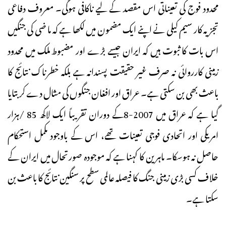
محدود فوج کی تعیناتی اس مقصد کے لیے ناکافی ہوگی۔ معروف دفاعی
تجزیہ کار سیم کیلی نے اپنے ایک مضمون میں لکھا ہے کہ ما ضی کی جنگیں
اس بات کا ثبوت ہیں کہ ایران جیسے بڑے اور مضبوط ملک میں محدود
زمینی کارروائی نہ صرف غیر حقیقت پسندانہ ہے بلکہ خطرناک نتائج کا
باعث بھی بن سکتی ہے۔ عراق اور افغان جنگوں کی مثال دے کربتایا
گیا ہے کہ عراق میں 2007-8کے دوران تقریباً ایک لاکھ 85 /ہزار
امریکی اور اتحادی فوجی تعینات تھے، اس کے باوجود مکمل استحکام
حاصل نہ ہوسکا۔ ماہرین کا کہنا ہے کہ موجودہ صورتحال میں ایران کے
خلاف کسی بڑی زمینی جنگ کا فیصلہ عالمی سطح پر سنگین نتائج کا باعث بن
سکتا ہے۔