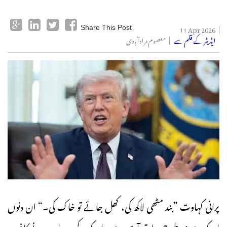
11 Apr 2026
Share This Post
ایڈیٹر کے قلم سے
معصوم مرادآبادی
پرانی کہاوت ”بند مٹھی لاکھ کی، کھل جائے تو خاک کی۔“ ان دنوں
امریکہ پر پوری طرح صادق آرہی ہے۔ امریکہ کے سپرپاور ہونے کاغرور