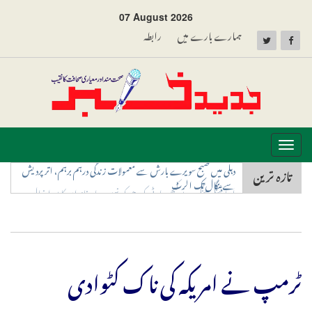
07 August 2026
ہمارے بارے میں
رابطہ
Toggle
navigation
تازہ ترین
اوما شنکر سنگھ نے کبھی پارٹی کو دھوکہ نہیں دیا، خاندان کا پورا خیال
رکھے گی بی ایس پی: مایاوتی
ٹرمپ نے امریکہ کی ناک کٹوادی