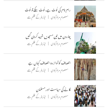
رام نام کی لُوٹ ہے، لُوٹ سکے تو لُوٹ
معصوم مرادآبادی
ایڈیٹر کے قلم سے
چاردن میں تین مسجدیں شہید کردی گئیں
معصوم مرادآبادی
ایڈیٹر کے قلم سے
انصاف کوآواز دو انصاف کہاں ہے
معصوم مرادآبادی
ایڈیٹر کے قلم سے
گائے کی سیاست اور مسلمان
معصوم مرادآبادی
ایڈیٹر کے قلم سے