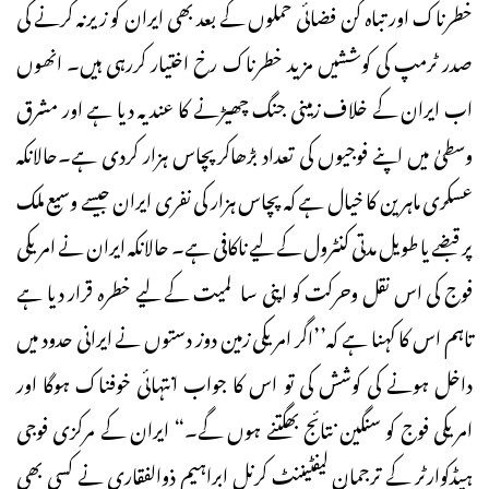
خطرناک اور تباہ کن فضائی حملوں کے بعد بھی ایران کو زیرنہ کرنے کی
صدر ٹرمپ کی کوششیں مزید خطرناک رخ اختیار کررہی ہیں۔ انھوں
اب ایران کے خلاف زمینی جنگ چھیڑنے کا عندیہ دیا ہے اور مشرق
وسطیٰ میں اپنے فوجیوں کی تعداد بڑھاکرپچاس ہزار کردی ہے۔حالانکہ
عسکری ماہرین کا خیال ہے کہ پچاس ہزار کی نفری ایران جیسے وسیع ملک
پر قبضے یا طویل مدتی کنٹرول کے لیے ناکافی ہے۔ حالانکہ ایران نے امریکی
فوج کی اس نقل وحرکت کو اپنی سا لمیت کے لیے خطرہ قرار دیا ہے
تاہم اس کا کہنا ہے کہ’’اگر امریکی زمین دوز دستوں نے ایرانی حدود میں
داخل ہونے کی کوشش کی تو اس کا جواب انتہائی خوفناک ہوگا اور
امریکی فوج کو سنگین نتائج بھگتنے ہوں گے۔“ ایران کے مرکزی فوجی
ہیڈکوارٹر کے ترجمان لیفٹیننٹ کرنل ابراہیم ذوالفقاری نے کسی بھی