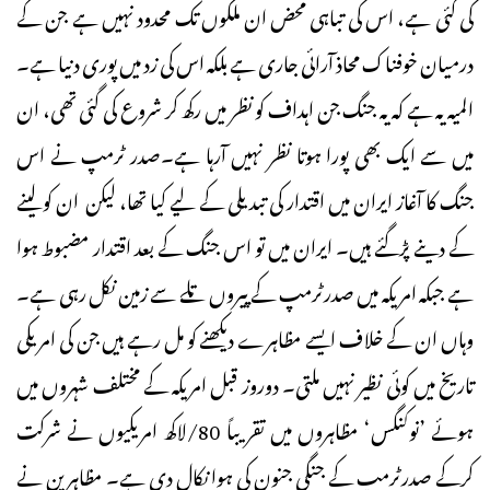
کی گئی ہے، اس کی تباہی محض ان ملکوں تک محدود نہیں ہے جن کے
درمیان خوفناک محاذ آرائی جاری ہے بلکہ اس کی زد میں پوری دنیا ہے۔
المیہ یہ ہے کہ یہ جنگ جن اہداف کو نظر میں رکھ کر شروع کی گئی تھی، ان
میں سے ایک بھی پورا ہوتا نظر نہیں آرہا ہے۔صدر ٹرمپ نے اس
جنگ کا آغاز ایران میں اقتدار کی تبدیلی کے لیے کیا تھا، لیکن ان کو لینے
کے دینے پڑگئے ہیں۔ ایران میں تو اس جنگ کے بعد اقتدار مضبوط ہوا
ہے جبکہ امریکہ میں صدرٹرمپ کے پیروں تلے سے زمین نکل رہی ہے۔
وہاں ان کے خلاف ایسے مظاہرے دیکھنے کو مل رہے ہیں جن کی امریکی
تاریخ میں کوئی نظیر نہیں ملتی۔ دوروز قبل امریکہ کے مختلف شہروں میں
ہوئے ’نوکنگس‘ مظاہروں میں تقریباً 80/لاکھ امریکیوں نے شرکت
کرکے صدرٹرمپ کے جنگی جنون کی ہوا نکال دی ہے۔ مظاہرین نے