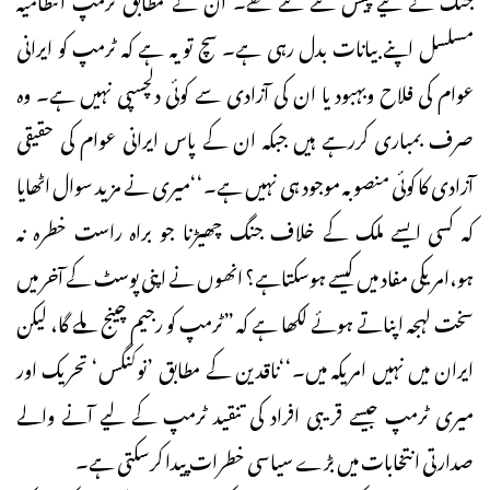
مسلسل اپنے بیانات بدل رہی ہے۔ سچ تو یہ ہے کہ ٹرمپ کو ایرانی
عوام کی فلاح وبہبود یا ان کی آزادی سے کوئی دلچسپی نہیں ہے۔ وہ
صرف بمباری کررہے ہیں جبکہ ان کے پاس ایرانی عوام کی حقیقی
آزادی کا کوئی منصوبہ موجود ہی نہیں ہے۔‘‘میری نے مزید سوال اٹھایا
کہ کسی ایسے ملک کے خلاف جنگ چھیڑنا جو براہ راست خطرہ نہ
ہو،امریکی مفاد میں کیسے ہوسکتاہے؟ انھوں نے اپنی پوسٹ کے آخر میں
سخت لہجہ اپناتے ہوئے لکھا ہے کہ ”ٹرمپ کو رجیم چینج ملے گا، لیکن
ایران میں نہیں امریکہ میں۔‘‘ناقدین کے مطابق ’نوکنگس‘ تحریک اور
میری ٹرمپ جیسے قریبی افراد کی تنقید ٹرمپ کے لیے آنے والے
صدارتی انتخابات میں بڑے سیاسی خطرات پیدا کرسکتی ہے۔