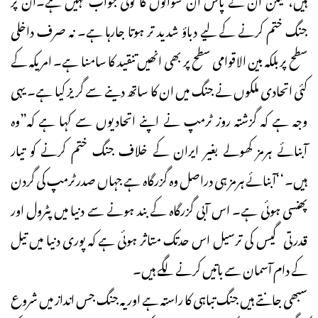
جنگ ختم کرنے کے لیے دباؤ شدید تر ہوتا جارہا ہے۔ نہ صرف داخلی
سطح پر بلکہ بین الاقوامی سطح پر بھی انھیں تنقید کا سامنا ہے۔ امریکہ کے
کئی اتحادی ملکوں نے جنگ میں ان کا ساتھ دینے سے گریز کیا ہے۔ یہی
وجہ ہے کہ گزشتہ روز ٹرمپ نے اپنے اتحادیوں سے کہا ہے کہ”وہ
آبنائے ہرمز کھولے بغیر ایران کے خلاف جنگ ختم کرنے کو تیار
ہیں۔‘‘آبنائے ہرمز ہی دراصل وہ گزرگاہ ہے جہاں صدرٹرمپ کی گردن
پھنسی ہوئی ہے۔ اس آبی گزرگاہ کے بند ہونے سے دنیا میں پٹرول اور
قدرتی گیس کی ترسیل اس حدتک متاثر ہوئی ہے کہ پوری دنیا میں تیل
کے دام آسمان سے باتیں کرنے لگے ہیں۔
سبھی جانتے ہیں جنگ تباہی کا راستہ ہے اور یہ جنگ جس انداز میں شروع