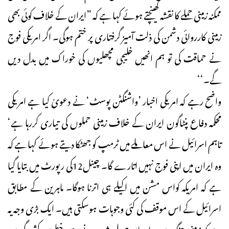
ممکنہ زمینی حملے کا نقشہ کھینچتے ہوئے کہا ہے کہ ”ایران کے خلاف کوئی بھی
زمینی کارروائی دشمن کی ذلت آمیز گرفتاری پر ختم ہوگی۔ اگر امریکی فوج
نے حماقت کی تو ہم انھیں خلیجی مچھلیوں کی خوراک میں بدل دیں
گے۔‘‘
واضح رہے کہ امریکی اخبار ’واشنگٹن پوسٹ‘ نے دعویٰ کیا ہے امریکی
محکمہ دفاع پنٹاگون ایران کے خلاف زمینی حملوں کی تیاری کررہا ہے‘
تاہم اسرائیل نے اس معاملے میں ٹرمپ کو جھٹکا دیتے ہوئے کہا ہے کہ
وہ ایران میں اپنی فوج نہیں اتارے گا۔ چینل12کی رپورٹ میں بتایا گیا
ہے کہ امریکہ کواس مشن میں اکیلے ہی اترنا ہوگا۔ ماہرین کے مطابق
اسرائیل کے اس موقف کی کئی وجوہات ہوسکتی ہیں۔ ایک بڑی وجہ یہ
ہے کہ زمینی جنگ میں براہ راست ملوث ہونے سے خطے میں کشیدگی میں