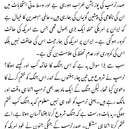
صدرٹرمپ کی پوزیشن خراب ہورہی ہے اور وسط مدتی انتخابات میں
ان کی ناکامی کی پیشین گوئیاں کی جارہی ہیں۔عالمی مبصرین کا خیال ہے
کہ ایران پر امریکی حملہ ایک بڑی بھول تھی جس سے امریکہ کی حالت
کمزور ہوگئی ہے۔ ایران پر امریکہ کی جارحیت اس کی طاقت نہیں بلکہ
اس کی کمزوری اور عدم تحفظ کی علامت بن گئی ہے۔
سب سے بڑا سوال یہ ہے کہ اس جنگ کا خاتمہ کب اور کیسے ہوگا؟
ٹرمپ نے شروع میں تین چار ہفتوں کے اندر اس جنگ کو ختم کرنے کا
دعویٰ کیا تھا، لیکن جنگ کے ایک ماہ بعد بھی ٹرمپ اتنا ہی وقت اور
مانگ رہے ہیں۔یعنی ٹرمپ کو خود ہی نہیں معلوم کہ یہ جنگ کب ختم
ہوگی۔ یہ بات درست ہے کہ جنگ شروع کرنا جتنا آسان ہوتا ہے،اسے
ختم کرنا اتنا ہی مشکل۔ صدرٹرمپ کے جنگی جنون نے خود امریکہ کو