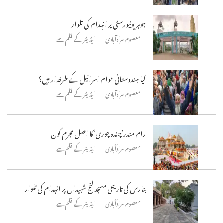
جوہر یونیورسٹی پر انہدام کی تلوار
معصوم مرادآبادی
ایڈیٹر کے قلم سے
کیا ہندوستانی عوام اسرائیل کے طرفدار ہیں؟
معصوم مرادآبادی
ایڈیٹر کے قلم سے
رام مندر’چندہ چوری‘کا اصل مجرم کون
معصوم مرادآبادی
ایڈیٹر کے قلم سے
بنارس کی تاریحی مسجد گنج شہیداں پر انہدام کی تلوار
معصوم مرادآبادی
ایڈیٹر کے قلم سے