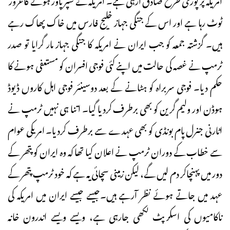
ٹوٹ رہا ہے اور اس کے جنگی جہاز خلیج فارس میں خاک پھاک رہے
ہیں۔ گزشتہ جمعہ کو جب ایران نے امریکہ کا جنگی جہاز مار گرایا تو صدر
ٹرمپ نے غصہ کی حالت میں اپنے کئی فوجی افسران کو مستعفی ہونے کا
حکم دیا۔ فوجی سربراہ کو ہٹانے کے بعد دوسینئر فوجی اہل کاروں ڈیوڈ
ہوڈن اور ولیم گرین کو بھی برطرف کردیا گیا۔ اتنا ہی نہیں ٹرمپ نے
اٹارنی جنرل پام بونڈی کو بھی عہدے سے برطرف کردیا۔ امریکی عوام
سے خطاب کے دوران ٹرمپ نے اعلان کیا تھا کہ وہ ایران کو پتھر کے
دور میں پہنچاکر دم لیں گے، لیکن زمینی سچائی یہ ہے کہ خود ٹرمپ پتھر کے
عہد میں جاتے ہوئے نظر آرہے ہیں۔جیسے جیسے ایران میں امریکہ کی
ناکامیوں کی اسکرپٹ لکھی جارہی ہے، ویسے ویسے اندرون خانہ