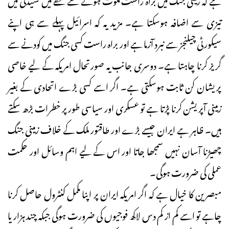
تیزی سے اضافہ ہوسکتا ہے۔ مزید یہ کہ اسرائیل پہلے سے ہی اپنے
سیکورٹی چیلنجز سے نبرد آزما ہے اور براہ راست کسی جنگ میں کودنے سے
گریز کرنا چاہتا ہے۔ دوسری جانب یہ صورتحال امریکہ کے لیے خاصی
پریشان کن ثابت ہوسکتی ہے۔ اگر اسے کسی بڑے اتحادی کے بغیر
زمینی آپریشن کرنا پڑتا ہے تو عسکری اور سیاسی طورپر خطرات بڑھ سکتے
ہیں۔ ظاہر ہے ایران جیسے بڑے اور طاقتور ملک کے خلاف زمینی جنگ
چھیڑنا آسان نہیں سمجھا جاتا اور اس کے لیے اہم وسائل اور حکمت
عملی کی ضرورت ہوگی۔
مبصرین کا خیال ہے کہ اگر امریکہ ایران پر اپنا مکمل کنٹرول حاصل کرنا
چاہے تو اسے کم از کم دس لاکھ فوجیوں کی ضرورت ہوگی جبکہ چند ہزار یا