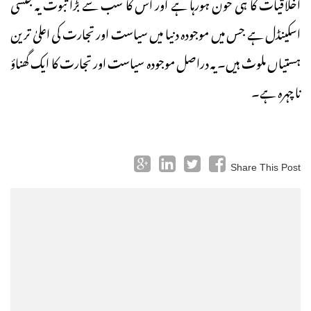
اخلاقیات کا ہی خون ہورہا ہے اور اس کا سب سے بڑا ثبوت یہ جنسی
اسکینڈل ہے جس میں موجودہ دنیا میں سیاست اور تجارت کی اعلیٰ ترین
ہستیاں ملوث ہیں۔ یہ دراصل موجودہ سیاست اور تجارت کا ایک گھناؤ
نا چہرہ ہے۔
Share This Post