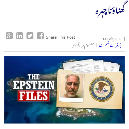
گھناؤناچہرہ
14 Feb 2026
Share This Post
ایڈیٹر کے قلم سے
معصوم مرادآبادی