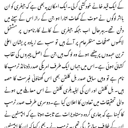
کے ایک قید خانے خودکشی کرلی۔ایک امکان یہ بھی ہے کہ جیفری کو ان
بااثر لوگوں نے موت کے گھاٹ اتارا ہو جن کے راز اس کے سینے میں
دفن تھے۔بہرحال اب جبکہ جیفری کے کالے کارناموں پر مشتمل
لاکھوں صفحات منظرعام پر آئے ہیں تو سب سے زیادہ پریشان اعلیٰ
ترین عہدوں پر بیٹھے ہوئے وہ لوگ ہیں جن کے اصل چہروں کی نقاب
کشائی ہوئی ہے۔اس میں جہاں ایک طرف امریکی صدر ڈونالڈ ٹرمپ کا
نام ہے تو وہیں سابق صدر بل کلنٹن بھی اس گھناؤنی فہرست کا حصہ
ہیں۔ بل کلنٹن اور ان کی اہلیہ ہلری کلنٹن نے اس معاملے میں ہونے
والی تحقیقات میں تعاون کا اعلان کیا ہے۔دوسری طرف صدر ٹرمپ
کا کہنا ہے کہ جاری کردہ دستاویزات سے ثابت ہوتا ہے کہ ایپسٹین نے
ان کے خلاف سازش کی تھی۔ ٹرمپ نے یہ بھی کہا کہ ان کا ایپسٹین