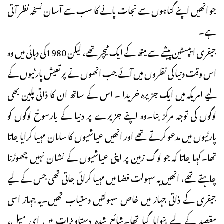
جو انھیں اپنے گناہوں سے نجات پانے کا سب سے آسان نسخہ نظر آتی
ہے۔
جیفری ایپسٹین پیشے سے میتھ کے ایک ٹیچر تھے، لیکن 1980کی دہائی میں وہ
اس وقت دنیا کی نظروں میں آئے جب انھوں نے پرتعیش پارٹیوں کے
لیے امریکہ میں ایک جزیرہ خریدا ۔ اس کے ساتھ ان کا ذاتی پلین بھی
لوگوں کی توجہ مرکز بنا۔وہ اپنے جزیرے پر دنیا کے بارسوخ لوگوں کو
پارٹیوں میں مدعو کرتے تھے اور انھیں عیاشیوں کا سامان مہیا کرایا جاتا
تھا۔کہا جاتا کہ جو لوگ زمین پر اپنی عیاشیوں کے نشان نہیں چھوڑنا
چاہتے تھے، انھیں یہ سہولت فضا میں مہیا کرائی جاتی تھی جس کے لیے
جیفری کے ذاتی جہاز میں خاص سہولتیں دستیاب تھیں۔یہ جہاز اسی
مقصد کے لیے بنوایا گیا تھا۔شائع شدہ دستاویزات میں ای میل،