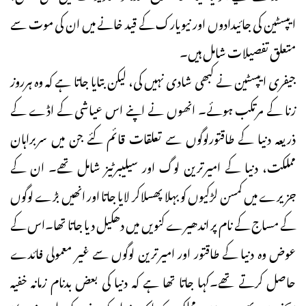
ایپسٹین کی جائیدادوں اور نیویارک کے قید خانے میں ان کی موت سے
متعلق تفصیلات شامل ہیں۔
جیفری ایپسٹین نے کبھی شادی نہیں کی، لیکن بتایا جاتا ہے کہ وہ ہرروز
زنا کے مرتکب ہوئے۔ انھوں نے اپنے اس عیاشی کے اڈے کے
ذریعہ دنیا کے طاقتورلوگوں سے تعلقات قائم کئے جن میں سربراہان
مملکت، دنیا کے امیرترین لوگ اور سیلیبرٹیز شامل تھے۔ ان کے
جزیرے میں کمسن لڑکیوں کو بہلا پھسلاکر لایا جاتا اور انھیں بڑے لوگوں
کے مساج کے نام پر اندھیرے کنویں میں دھکیل دیا جاتا تھا۔اس کے
عوض وہ دنیا کے طاقتور اور امیرترین لوگوں سے غیر معمولی فائدے
حاصل کرتے تھے۔کہا جاتا تھا ہے کہ دنیا کی بعض بدنام زمانہ خفیہ