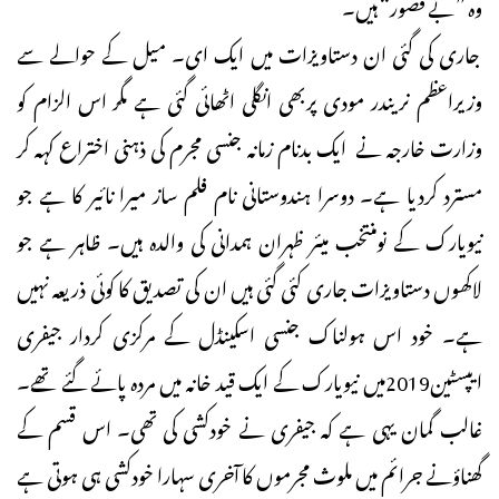
وہ ”بے قصور“ ہیں۔
جاری کی گئی ان دستاویزات میں ایک ای۔ میل کے حوالے سے
وزیراعظم نریندر مودی پربھی انگلی اٹھائی گئی ہے مگر اس الزام کو
وزارت خارجہ نے ایک بدنام زمانہ جنسی مجرم کی ذہنی اختراع کہہ کر
مسترد کردیا ہے۔ دوسرا ہندوستانی نام فلم ساز میرا نائیر کا ہے جو
نیویارک کے نومنتخب میئر ظہران ہمدانی کی والدہ ہیں۔ ظاہر ہے جو
لاکھوں دستاویزات جاری کئی گئی ہیں ان کی تصدیق کا کوئی ذریعہ نہیں
ہے۔ خود اس ہولناک جنسی اسکینڈل کے مرکزی کردار جیفری
ایپسٹین2019میں نیویارک کے ایک قید خانہ میں مردہ پائے گئے تھے۔
غالب گمان یہی ہے کہ جیفری نے خودکشی کی تھی۔ اس قسم کے
گھناؤنے جرائم میں ملوث مجرموں کا آخری سہارا خودکشی ہی ہوتی ہے