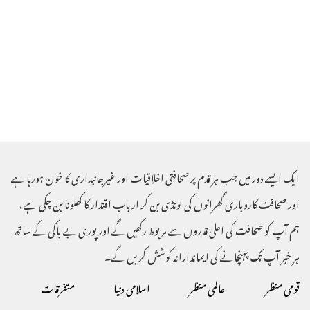
ایک ایسے دور میں جب ہر قدم پر صحافتی اخلاقیات اور غیرجانبداری کا خون ہورہا ہے
اور صحافت کاروباری گھرانوں کی لونڈی بن کر ارباب اقتدار کا کھلونا بن چکی ہے ،
ہم آپ کو صحافت کی اعلیٰ قدروں سے مربوط رکھیں گے اور پوری بے باکی کے ساتھ
ہر خبر آپ تک پہنچانے کی ایماندارانہ کوشش کریں گے۔
قومی منظر
عالمی منظر
اسلامی دنیا
متفرقات