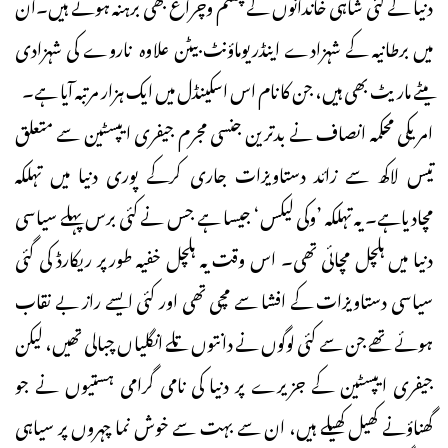
دنیا کے کئی شاہی خاندانوں کے چشم وچراغ بھی برہنہ ہوئے ہیں۔ان
میں برطانیہ کے شہزادے اینڈریوماؤنٹ بیٹن علاوہ ناروے کی شہزادی
میٹے ماریٹ بھی ہیں، جن کا نام اس اسکینڈل میں ایک ہزار مرتبہ آیا ہے۔
امریکی محکمہ انصاف نے بدترین جنسی مجرم جیفری ایپسٹین سے متعلق
تیس لاکھ سے زائد دستاویزات جاری کرکے پوری دنیا میں تہلکہ
مچادیاہے۔ یہ تہلکہ ’وکی لیکس‘ جیسا ہے جس نے کئی برس پہلے سیاسی
دنیا میں ہلچل مچائی تھی۔ اس وقت یہ ہلچل خفیہ طورپر ریکارڈ کی گئی
سیاسی دستاویزات کے افشا سے مچی تھی اور کئی ایسے راز بے نقاب
ہوئے تھے جن سے کئی لوگوں نے دانتوں تلے انگلیاں چبالی تھیں، لیکن
جیفری ایپسٹین کے جزیرے پر دنیا کی نامی گرامی ہستیوں نے جو
گھناؤنے کھیل کھیلے ہیں، ان سے بہت سے خوش نما چہروں پر سیاہی