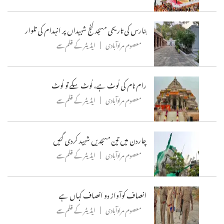
بنارس کی تاریحی مسجد گنج شہیداں پر انہدام کی تلوار
معصوم مرادآبادی
ایڈیٹر کے قلم سے
رام نام کی لُوٹ ہے، لُوٹ سکے تو لُوٹ
معصوم مرادآبادی
ایڈیٹر کے قلم سے
چاردن میں تین مسجدیں شہید کردی گئیں
معصوم مرادآبادی
ایڈیٹر کے قلم سے
انصاف کوآواز دو انصاف کہاں ہے
معصوم مرادآبادی
ایڈیٹر کے قلم سے