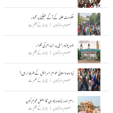
حکومت طلبہ کے آگے جھکنے پر مجبور
معصوم مرادآبادی
ایڈیٹر کے قلم سے
جوہر یونیورسٹی پر انہدام کی تلوار
معصوم مرادآبادی
ایڈیٹر کے قلم سے
کیا ہندوستانی عوام اسرائیل کے طرفدار ہیں؟
معصوم مرادآبادی
ایڈیٹر کے قلم سے
رام مندر’چندہ چوری‘کا اصل مجرم کون
معصوم مرادآبادی
ایڈیٹر کے قلم سے