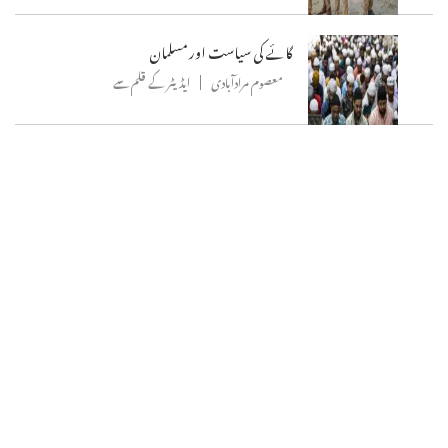
گائے کی سیاست اور مسلمان
معصوم مرادآبادی
ایڈیٹر کے قلم سے