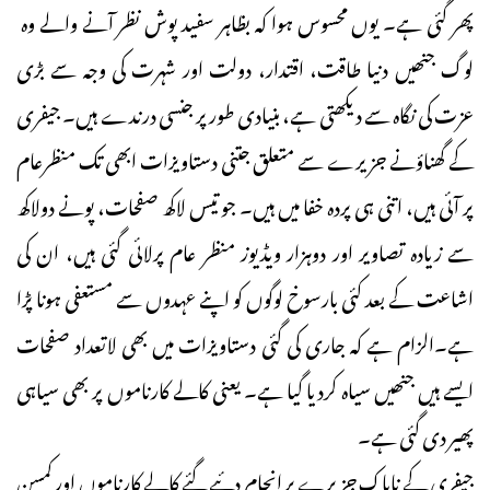
پھر گئی ہے۔ یوں محسوس ہوا کہ بظاہر سفید پوش نظر آنے والے وہ
لوگ جنھیں دنیا طاقت، اقتدار، دولت اور شہرت کی وجہ سے بڑی
عزت کی نگاہ سے دیکھتی ہے، بنیادی طورپر جنسی درندے ہیں۔ جیفری
کے گھناؤنے جزیرے سے متعلق جتنی دستاویزات ابھی تک منظرعام
پر آئی ہیں، اتنی ہی پردہ خفا میں ہیں۔ جو تیس لاکھ صفحات، پونے دولاکھ
سے زیادہ تصاویر اور دوہزار ویڈیوز منظر عام پرلائی گئی ہیں، ان کی
اشاعت کے بعد کئی بارسوخ لوگوں کو اپنے عہدوں سے مستعفی ہونا پڑا
ہے۔الزام ہے کہ جاری کی گئی دستاویزات میں بھی لاتعداد صفحات
ایسے ہیں جنھیں سیاہ کردیا گیا ہے۔ یعنی کالے کارناموں پر بھی سیاہی
پھیر دی گئی ہے۔
جیفری کے ناپاک جزیرے پر انجام دئیے گئے کالے کارناموں اور کمسن