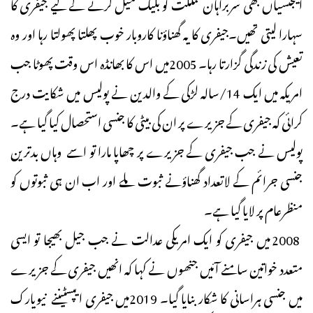
ایجنسیاں بھی سربراہان مملکت کو بلیک میل کرنے کے لیے جیفری کا
سہارا لیتی تھیں۔جیفری کا یہ گھناؤنا کاروبار خوب پھلتا پھولتا رہا اور وہ
تعیش کی زندگی گزارتا رہا۔ 2005میں اس کا بھانڈہ اس وقت پھوٹا جب
امریکہ میں ایک 14/سالہ لڑکی کے والدین نے پولیس میں شکایت درج
کرائی کہ جیفری کے جزیرے پر ان کی بیٹی کا جنسی استحصال کیا گیا ہے۔
پولیس نے جب جیفری کے جزیرے پر چھاپا مارا تو اسے وہاں بدترین
جنسی جرائم کے لاتعداد گھناؤنے ثبوت ملے اور اب ان ہی ثبوتوں کو
منظرعام پر لایا گیا ہے۔
2008 میں جیفری کو ایک امریکی عدالت نے جب جیل بھیجا تو ایسی
متعدد خواتین سامنے آئیں جنھوں نے کہا کہ انھیں جیفری کے جزیرے
میں جنسی ہراسانی کا شکار بنایا گیا۔ 2019میں جیفری ایپسٹیننے نیویارک