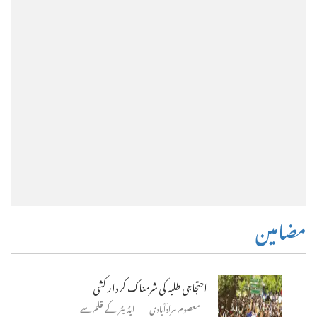
مضامین
احتجاجی طلبہ کی شرمناک کردار کشی
معصوم مرادآبادی
ایڈیٹر کے قلم سے