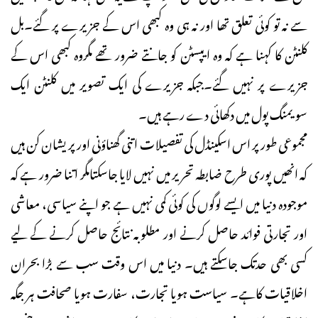
سے نہ تو کوئی تعلق تھا اور نہ ہی وہ کبھی اس کے جزیرے پر گئے۔بل
کلنٹن کا کہنا ہے کہ وہ ایپسٹن کو جانتے ضرور تھے مگروہ کبھی اس کے
جزیرے پر نہیں گئے۔جبکہ جزیرے کی ایک تصویر میں کلنٹن ایک
سویمنگ پول میں دکھائی دے رہے ہیں۔
مجموعی طورپر اس اسکینڈل کی تفصیلات اتنی گھناؤنی اور پریشان کن ہیں
کہ انھیں پوری طرح ضابطہ تحریر میں نہیں لایا جاسکتامگر اتنا ضرور ہے کہ
موجودہ دنیا میں ایسے لوگوں کی کوئی کمی نہیں ہے جو اپنے سیاسی، معاشی
اور تجارتی فوائد حاصل کرنے اور مطلوبہ نتائج حاصل کرنے کے لیے
کسی بھی حدتک جاسکتے ہیں۔ دنیا میں اس وقت سب سے بڑا بحران
اخلاقیات کاہے۔ سیاست ہویا تجارت، سفارت ہویا صحافت ہر جگہ