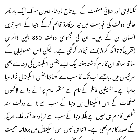
ٹکنالوجی اور خلائی صنعت کے بے تاج بادشاہ ایلون مسک ایک بار پھر
عالمی دولت کی فہرست میں نیا ریکارڈ قائم کرکے دنیا کے امیرترین
انسان بن گئے ہیں۔ ان کی مجموعی دولت 850 بلین ڈالرس
(تقریباً77لاکھ کروڑ)سے تجاوز کرگئی ہے۔ لیکن اس حصولیابی کے
ساتھ ساتھ ان کا نام گزشتہ ہفتہ ایک ایسے جنسی اسکینڈل کی وجہ سے بھی
سرخیوں میں رہا جسے اب تک کا سب سے گھناؤنا جنسی اسکینڈل قرار دیا
جارہا ہے۔ ایسپٹین فائلز کے نام سے منظر عام پر آنے والے لاکھوں
صفحات کے اس اسکینڈل میں دنیا کے سب سے بڑے دولت مند
شخص کا نام ہی نہیں ہے بلکہ دنیا کے سب سے زیادہ طاقتور ملک امریکہ
کے صدر کا نام بھی ہے۔ اتنا ہی نہیں اس اسکینڈل میں برطانیہ سمیت