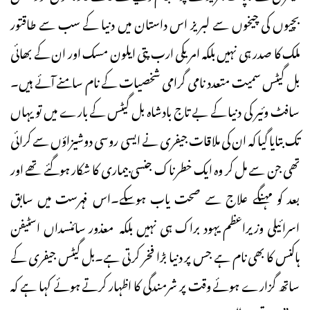
بچیوں کی چیخوں سے لبریز اس داستان میں دنیا کے سب سے طاقتور
ملک کا صدر ہی نہیں بلکہ امریکی ارب پتی ایلون مسک اور ان کے بھائی
بل گیٹس سمیت متعدد نامی گرامی شخصیات کے نام سامنے آئے ہیں۔
سافٹ وئیر کی دنیا کے بے تاج بادشاہ بل گیٹس کے بارے میں تو یہاں
تک بتایا گیا کہ ان کی ملاقات جیفری نے ایسی روسی دوشیزاؤں سے کرائی
تھی جن سے مل کر وہ ایک خطرناک جنسی بیماری کا شکار ہوگئے تھے اور
بعد کو مہنگے علاج سے صحت یاب ہوسکے۔اس فہرست میں سابق
اسرائیلی وزیراعظم یہود براک ہی نہیں بلکہ معذور سائنسداں اسٹیفن
ہاکنس کا بھی نام ہے جس پر دنیا بڑا فخر کرتی ہے۔بل گیٹس جیفری کے
ساتھ گزارے ہوئے وقت پر شرمندگی کا اظہار کرتے ہوئے کہا ہے کہ