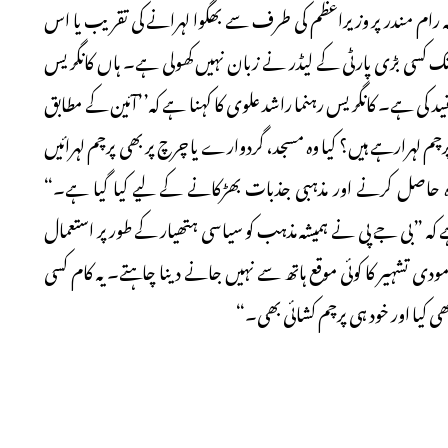
 رام مندر پر وزیراعظم کی طرف سے بھگوا لہرانے کی تقریب یا اس
ک کسی بڑی پارٹی کے لیڈر نے زبان نہیں کھولی ہے۔ ہاں کانگریس
 کی ہے۔ کانگریس رہنما راشد علوی کا کہنا ہے کہ’’آئین کے مطابق
چم لہرارہے ہیں؟ کیا وہ مسجد، گردوارے یا چرچ پر بھی پرچم لہرائیں
دہ حاصل کرنے اور مذہبی جذبات بھڑکانے کے لیے کیا گیا ہے۔“
کہ ”بی جے پی نے ہمیشہ مذہب کو سیاسی ہتھیار کے طورپر استعمال
دی تشہیر کا کوئی موقع ہاتھ سے نہیں جانے دینا چاہتے۔ یہ کام کسی
ھی کیا اور خود ہی پرچم کشائی بھی۔“