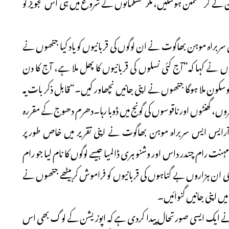
مین لے کر مطمئن ہوسکیں، مگر مسلمانوں نے شروع میں ہی اس تجویز کو
 سربراہ موہن بھاگوت نے ان لوگوں کی قربانیوں کو یاد کیا جنھوں نے
ں نے کہا کہ”آج کئی نسلوں کی قربانیوں کا پھل ملا ہے، آج کا دن
سکون ملا ہوگا جنھوں نے اپنی جانیں نچھاور کیں۔“قابل ذکر بات یہ
ں، گھنٹوں اور ناقوسوں کی گونج میں ڈوبا رہا۔دھرم دھوج کے مقررہ
یس ایس سربراہ موہن بھاگوت نے اپنی تقریر میں خاص طورپر
رام چندر داس اور وشنو ہری ڈالمیا جیسے لوگوں کا نام لیا جو رام
ی ان ہزاروں بے گناہوں کی قربانیوں کو فراموش کربیٹھے جنھوں نے
 اپنی جانیں گنوائیں۔
ت نے ایک ایسی صورتحال پیدا کردی ہے کہ اپوزیشن کے لوگ بھی اس