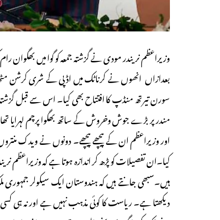
بعدازاں انھوں نے کرناٹک میں اڈپی کے شری کرشن مٹھ می
سورن تیرتھ منڈپ کا افتتاح بھی کیا۔ اس سے قبل گزشتہ منگ
مندرپر بڑے جوش وخروش کے ساتھ بھگوا پرچم لہرایا تھ
اور وزیراعظم ان کے پیچھے پیچھے۔ دونوں نے ویدک منت
کیا۔ان تفصیلات کو پڑھ کر اندازہ ہوتا ہے کہ وزیراعظم نرین
ہیں۔سبھی جانتے ہیں کہ ہندوستان ایک سیکولر جمہوری م
دیکھتا ہے۔ ریاست کا کوئی مذہب نہیں ہے اور نہ ہی ک