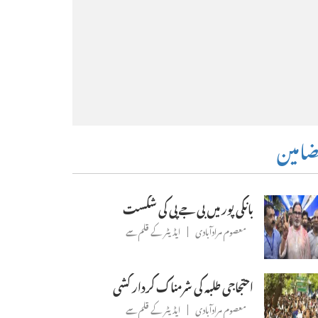
امین
بانکی پور میں بی جے پی کی شکست
معصوم مرادآبادی
ایڈیٹر کے قلم سے
احتجاجی طلبہ کی شرمناک کردار کشی
معصوم مرادآبادی
ایڈیٹر کے قلم سے