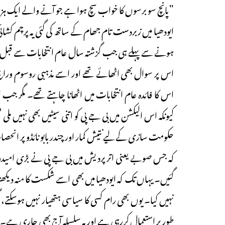
”پانچ سو برسوں کا خواب سچ ہوا ہے جو آنے والے ایک ہزار
ایودھیا میں زبردست تام جھام کے ساتھ کی گئی یہ پرچم کشائی
ہونے سے پہلے ہی جب گزشتہ سال عام انتخابات سے قبل رام
اس پر سوال بھی اٹھائے تھے اور اسے مذہبی روسوم وراج ک
اس کا فائدہ عام انتخابات میں اٹھانا چاہتے تھے۔ مگر جب 
کیونکہ اس الیکشن میں بی جے پی کو اتنی سیٹیں بھی نہیں مل
حکومت سازی کے لیے نتیش کمار اور چندر بابو نائڈو پر انحصار 
کہ جس صوبے یعنی اترپردیش میں بی جے پی نے بڑی امیدوں 
گئیں۔ یہاں تک کہ ایودھیا میں بھی اسے شکست کا منہ دیکھ
نہیں کیا۔ یوں بھی رام کسی کا سیاسی ہتھیار نہیں ہوسکتے،
طورپر استعمال کررہی ہے اور یہ سلسلہ آج بھی جاری ہے۔