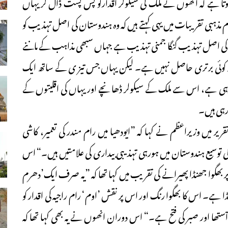
ا ہے کہ انھوں نے ملک کی سیکولر اقدارکو پس پشت ڈال کر یہاں
مذہبی تقریبات میں یہی کہتے ہیں کہ وہ ہندوستان کی اصل تہذیب کو
ک کی اصل تہذیب گنگا جمنی تہذیب ہے جہاں سبھی مذاہب کے ماننے
پر کوئی برتری حاصل نہیں ہے۔ لیکن یہاں جس تیز ی کے ساتھ ایک
ارہی ہے، اس سے ملک کے سیکولر ڈھانچے اور یہاں کی اقلیتوں کے
ررہی ہیں۔
قریر میں وزیراعظم نے کہا کہ ”ایودھیا میں رام مندر کی تعمیر، کاشی
کی توسیع ہندوستان میں ہورہی تہذیبی بیداری کی علامتیں ہیں۔“ اس
 بھگوا جھنڈا پھیرانے کی تقریب میں کہا تھا کہ ”یہ صرف ایک’دھرم
ہے۔ اس کا بھگوا رنگ اور اس پر نقش ’اوم‘ رام راجیہ کی اقدار کو
ستھا اور صبر کی فتح ہے۔“ اس دوران انھوں نے یہ بھی کہا تھا کہ