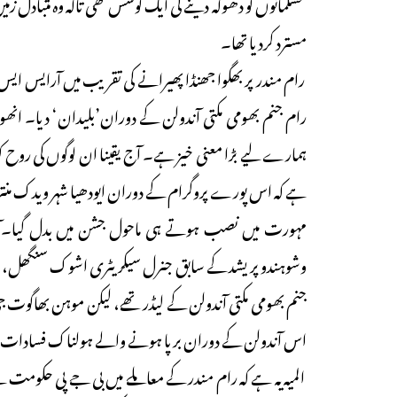
مسلمانوں کو دھوکہ دینے کی ایک کوشش تھی تاکہ وہ متبادل ز
مسترد کردیا تھا۔
رام مندر پر بھگوا جھنڈا پھیرانے کی تقریب میں آرایس ایس
رام جنم بھومی مکتی آندولن کے دوران’بلیدان‘ دیا۔ انھو
ہمارے لیے بڑا معنی خیز ہے۔ آج یقینا ان لوگوں کی روح کو
ہے کہ اس پورے پروگرام کے دوران ایودھیا شہر ویدک منترو
مہورت میں نصب ہوتے ہی ماحول جشن میں بدل گیا۔آرا
وشوہندو پریشد کے سابق جنرل سیکریٹری اشوک سنگھل، مہنت 
جنم بھومی مکتی آندولن کے لیڈر تھے، لیکن موہن بھاگوت ج
اس آندولن کے دوران برپا ہونے والے ہولناک فسادات میں
المیہ یہ ہے کہ رام مندر کے معاملے میں بی جے پی حکوم