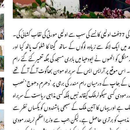
وزیراعظم نریندر مودی نے گزشتہ جمعہ کو گوا میں بھگوان رام کی 77فٹ اونچی کانسے کی سب سے اونچی مورتی کی نقاب کشائی کی۔
ں ایک لاکھ سے زیادہ لوگوں کے ساتھ گیتا کا شلوک پاٹھ کیا اور
ل کو انھوں نے ایودھیا میں بابری مسجد کی جگہ تعمیر کئے گئے رام
ا۔ اس موقع پر آرایس ایس کے سربراہ موہن بھاگوت آگے آگے تھے
روں کے جاپ کے درمیان رام مندر کی برجی پر ’دھرم دھوج‘ نصب
در مودی کسی سیکولرملک کیقائد نہیں بلکہ کسی مذہبی ریاست کے سربراہ
لک ہے اور یہاں کا آئین ملک کے سبھی باشندوں کو یکساں نظر سے
سی مذہب کو برتری حاصل ہے، لیکن جب سے وزیراعظم نریندر مودی