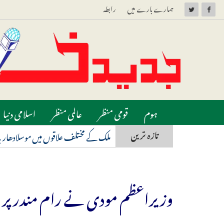
ہمارے بارے میں
رابطہ
ہوم
قومی منظر
عالمی منظر
اسلامی دنیا
ملک کے مختلف علاقوں میں موسلادھار ب
تازہ ترین
دہلی ایمس کے ڈاکٹروں نے تاریخ رقم کی، 209 کلوگرام وزنی مریض کو دی نئی 
وزیراعظم مودی نے رام مندر پر بھگ