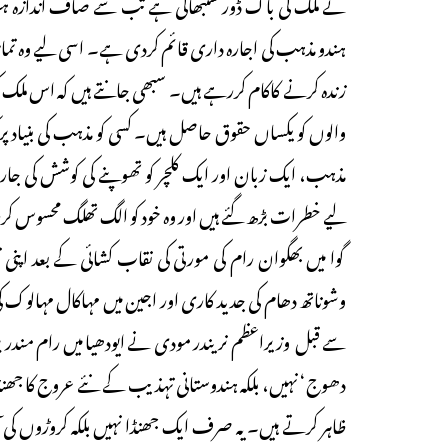
نے ملک کی باگ ڈور سنبھالی ہے تب سے صاف اندازہ ہوت
ہندو مذہب کی اجارہ داری قائم کردی ہے۔ اسی لیے وہ تمام 
زندہ کرنے کاکام کررہے ہیں۔ سبھی جانتے ہیں کہ اس مل
والوں کو یکساں حقوق حاصل ہیں۔ کسی کو مذہب کی بنیاد
مذہب، ایک زبان اور ایک کلچر کو تھوپنے کی کوشش کی ج
لیے خطرات بڑھ گئے ہیں اور وہ خود کو الگ تھلگ محسوس ک
گوا میں بھگوان رام کی مورتی کی نقاب کشائی کے بعد اپنی ت
وشوناتھ دھام کی جدید کاری اور اجین میں مہاکال مہالوک 
سے قبل وزیراعظم نریندر مودی نے ایودھیا میں رام مندر پر
دھوج‘ نہیں، بلکہ ہندوستانی تہذیب کے نئے عروج کا جھنڈا 
ظاہر کرتے ہیں۔ یہ صرف ایک جھنڈا نہیں بلکہ کروڑوں کی آ