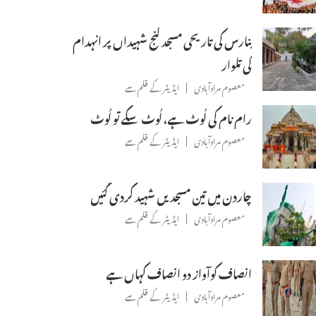
بنارس کی تاریحی مسجد گنج شہیداں پر انہدام
کی تلوار
معصوم مرادآبادی
ایڈیٹر کے قلم سے
رام نام کی لُوٹ ہے، لُوٹ سکے تو لُوٹ
معصوم مرادآبادی
ایڈیٹر کے قلم سے
چاردن میں تین مسجدیں شہید کردی گئیں
معصوم مرادآبادی
ایڈیٹر کے قلم سے
انصاف کوآواز دو انصاف کہاں ہے
معصوم مرادآبادی
ایڈیٹر کے قلم سے