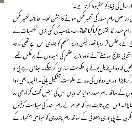
سال کی بنیاد کو مضبوط کرتا ہے۔“
 دراصل رام مندر کی تعمیر مکمل ہونے کا جشن تھا۔ حالانکہ تعمیر مکمل
 مندر کا افتتاح کیا گیا تھاتوہندو مذہب کی کئی بڑی شخصیات نے
ے برعکس قراردیا تھا، لیکن وزیراعظم کو جلدی اس لیے تھی کہ وہ
انتخابی نتائج سامنے آئے تووہ وزیراعظم کی امیدوں کے برعکس تھے،
ی تھیں کہ وہ اپنے بل بوتے پر حکومت سازی کرسکے۔ لہٰذا بی جے پی کو
کرنا پڑا اور ان دونوں کی مدد سے حکومت تشکیل پائی ۔ المیہ یہ بھی ہوا
کے ساتھ رام مندر بنوایا تھا وہاں اس کی سیٹیں گھٹ کر آدھی رہ
نا پڑا۔ اس سے یہ ثابت ہوا کہ عوام نے رام مندر کی سیاست کوقبول
 مگر بی جے پی پوری ڈھٹائی کے ساتھ رام چندرجی کو سیاسی ہتھیار کے