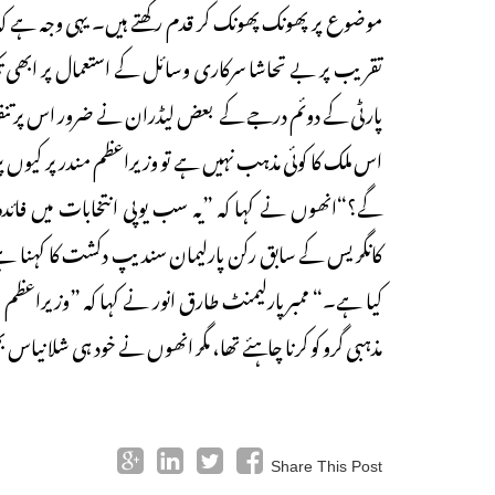
موضوع پر پھونک پھونک کر قدم رکھتے ہیں۔ یہی وجہ ہے کہ
تقریب پر بے تحاشا سرکاری وسائل کے استعمال پر ابھی ت
پارٹی کے دوئم درجے کے بعض لیڈران نے ضرور اس پر تنقید
اس ملک کا کوئی مذہب نہیں ہے تو وزیراعظم مندر پر کیوں پر
گے؟“انھوں نے کہا کہ ”یہ سب یوپی انتخابات میں فائ
کانگریس کے سابق رکن پارلیمان سندیپ دکشت کا کہنا ہے 
کیا ہے۔“ ممبرپارلیمنٹ طارق انور نے کہا کہ ”وزیراعظم مو
مذہبی گرو کو کرنا چاہئے تھا، مگر انھوں نے خود ہی شلانیاس ب
Share This Post