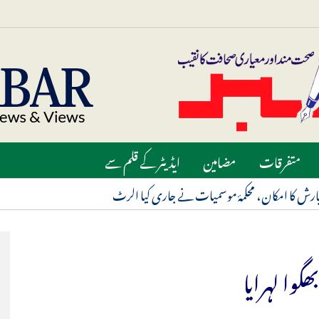
متفرقات
مضامین
ایڈیٹر کے قلم سے
ارش کا امکان، محکمۂ موسمیات نے جاری کیا الرٹ
زندگی
وا لہرایا