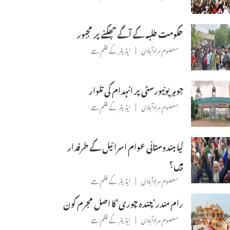
حکومت طلبہ کے آگے جھکنے پر مجبور
معصوم مرادآبادی
ایڈیٹر کے قلم سے
جوہر یونیورسٹی پر انہدام کی تلوار
معصوم مرادآبادی
ایڈیٹر کے قلم سے
کیا ہندوستانی عوام اسرائیل کے طرفدار
ہیں؟
معصوم مرادآبادی
ایڈیٹر کے قلم سے
رام مندر’چندہ چوری‘کا اصل مجرم کون
معصوم مرادآبادی
ایڈیٹر کے قلم سے