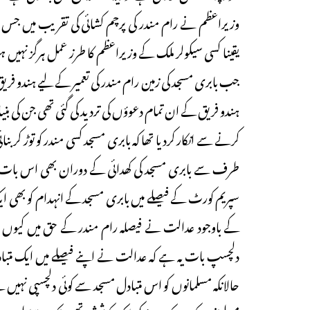
وزیراعظم نے رام مندر کی پرچم کشائی کی تقریب میں جس و
جب بابری مسجد کی زمین رام مندر کی تعمیر کے لیے ہندو فریق 
ہندو فریق کے ان تمام دعوؤں کی تردید کی گئی تھی جن کی بن
کرنے سے انکار کردیا تھا کہ بابری مسجد کسی مندر کو توڑ کربن
طرف سے بابری مسجد کی کھدائی کے دوران بھی اس بات کا کوئ
سپریم کورٹ کے فیصلے میں بابری مسجد کے انہدام کو بھی ایک 
کے باوجود عدالت نے فیصلہ رام مندر کے حق میں کیوں د
دلچسپ بات یہ ہے کہ عدالت نے اپنے فیصلے میں ایک متباد
حالانکہ مسلمانوں کو اس متبادل مسجد سے کوئی دلچسپی نہیں ہے،