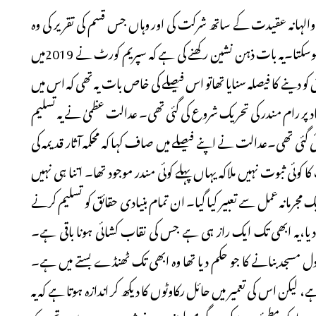
الہانہ عقیدت کے ساتھ شرکت کی اور وہاں جس قسم کی تقریر کی وہ
یقینا کسی سیکولر ملک کے وزیراعظم کا طرز عمل ہرگز نہیں ہوسکتا۔یہ بات ذہن نشین رکھنے کی ہے کہ سپریم کورٹ نے 2019میں
کو دینے کا فیصلہ سنایا تھاتو اس فیصلے کی خاص بات یہ تھی کہ اس میں
یادپر رام مندر کی تحریک شروع کی گئی تھی۔ عدالت عظمیٰ نے یہ تسلیم
ائی گئی تھی۔عدالت نے اپنے فیصلے میں صاف کہا کہ محکمہ آثار قدیمہ کی
ی ثبوت نہیں ملاکہ یہاں پہلے کوئی مندر موجود تھا۔ اتنا ہی نہیں
مجرمانہ عمل سے تعبیر کیا گیا۔ ان تمام بنیادی حقائق کو تسلیم کرنے
یا،یہ ابھی تک ایک راز ہی ہے جس کی نقاب کشائی ہونا باقی ہے۔
ل مسجد بنانے کا جو حکم دیا تھا وہ ابھی تک ٹھنڈے بستے میں ہے۔
 لیکن اس کی تعمیر میں حائل رکاوٹوں کا دیکھ کر اندازہ ہوتا ہے کہ یہ