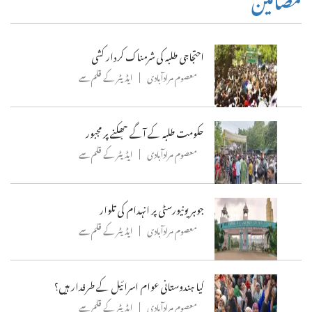
احتجاجی طلبہ کی شرمناک کردار کشی
معصوم مرادآبادی
ایڈیٹر کے قلم سے
حکومت طلبہ کے آگے جھکنے پر مجبور
معصوم مرادآبادی
ایڈیٹر کے قلم سے
جوہر یونیورسٹی پر انہدام کی تلوار
معصوم مرادآبادی
ایڈیٹر کے قلم سے
کیا ہندوستانی عوام اسرائیل کے طرفدار ہیں؟
معصوم مرادآبادی
ایڈیٹر کے قلم سے