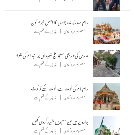
رام مندر’چندہ چوری‘کا اصل مجرم کون
معصوم مرادآبادی
ایڈیٹر کے قلم سے
بنارس کی تاریحی مسجد گنج شہیداں پر انہدام کی تلوار
معصوم مرادآبادی
ایڈیٹر کے قلم سے
رام نام کی لُوٹ ہے، لُوٹ سکے تو لُوٹ
معصوم مرادآبادی
ایڈیٹر کے قلم سے
چاردن میں تین مسجدیں شہید کردی گئیں
معصوم مرادآبادی
ایڈیٹر کے قلم سے