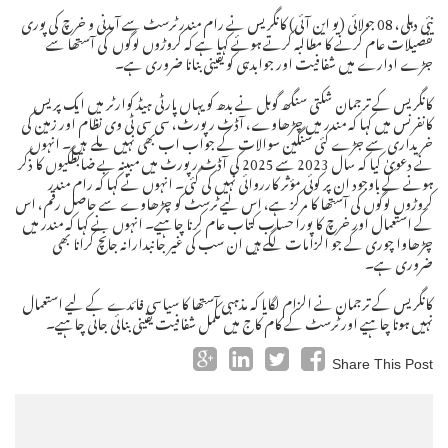
نئی دہلی، 08 جولائی (یو این آئی) کانگریس نے رام مندر ٹرسٹ سے آمدنی و خرچ کی پوری
تفصیلات عام کرنے کا مطالبہ کرتے ہوئے کہا ہے کہ کروڑوں لوگوں کی آستھا سے
جڑے ادارے میں شفافیت اور جوابدہی کو یقینی بنانا ضروری ہے۔
کانگریس کے ترجمان شکتی سنگھ گوہل نے بدھ کو یہاں پارٹی ہیڈ کوارٹر میں ایک پریس
کانفرنس میں کہا کہ مندر میں چڑھاوے، آڈٹ رپورٹ، سی سی ٹی وی نظام اور زمین کی
خریداری سے جڑے کئی سنگین سوالات کے جواب اب بھی نہیں ملے ہیں۔ انہوں
نے دعویٰ کیا کہ سال 2023 سے 2025 کی آڈٹ رپورٹ میں مبینہ بے ضابطگیوں کا ذکر
ہونے کے باوجود ان پر کوئی مؤثر کارروائی نہیں کی گئی۔ انہوں نے کہا کہ رام مندر
کروڑوں لوگوں کی آستھا کا مرکز ہے، اس لیے ٹرسٹ کو چڑھاوے سے حاصل رقم، اس
کے استعمال اور خرچ کا پورا حساب کتاب عام کرنا چاہیے۔ انہوں نے کہا کہ مندر میں
چڑھاوا چوری کے جو الزامات لگے ہیں ان سب کی غیر جانبدارانہ جانچ کرانا بھی
ضروری ہے۔
کانگریس کے ترجمان نے الزام لگایا کہ مذہبی آستھا کا سیاسی فائدے کے لیے استعمال
نہیں ہونا چاہیے اور ٹرسٹ کے کام کاج میں مکمل شفافیت یقینی بنائی جانی چاہیے۔
Share This Post