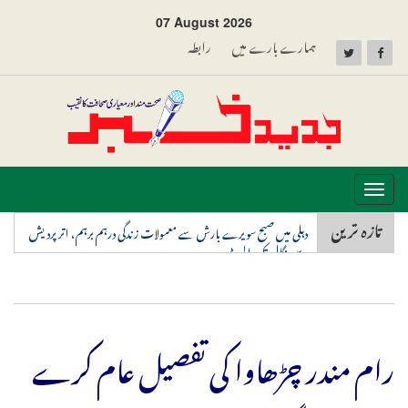
07 August 2026
ہمارے بارے میں
رابطہ
Toggle
navigation
تازہ ترین
دہلی میں صبح سویرے بارش سے معمولات زندگی درہم برہم، اترپردیش
سے بنگال تک الرٹ
رام مندر چڑھاوا کی تفصیل عام کرے