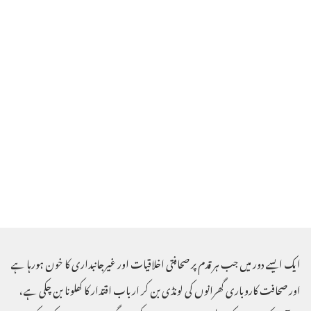
ایک ایسے دور میں جب ہر قدم پر صحافتی اخلاقیات اور غیرجانبداری کا خون ہورہا ہے
اور صحافت کاروباری گھرانوں کی لونڈی بن کر ارباب اقتدار کا کھلونا بن چکی ہے ،