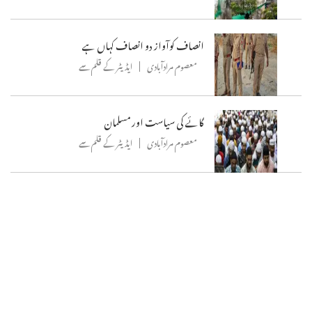
انصاف کوآواز دو انصاف کہاں ہے
معصوم مرادآبادی
ایڈیٹر کے قلم سے
گائے کی سیاست اور مسلمان
معصوم مرادآبادی
ایڈیٹر کے قلم سے