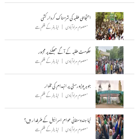
احتجاجی طلبہ کی شرمناک کردار کشی
معصوم مرادآبادی
ایڈیٹر کے قلم سے
حکومت طلبہ کے آگے جھکنے پر مجبور
معصوم مرادآبادی
ایڈیٹر کے قلم سے
جوہر یونیورسٹی پر انہدام کی تلوار
معصوم مرادآبادی
ایڈیٹر کے قلم سے
کیا ہندوستانی عوام اسرائیل کے طرفدار ہیں؟
معصوم مرادآبادی
ایڈیٹر کے قلم سے