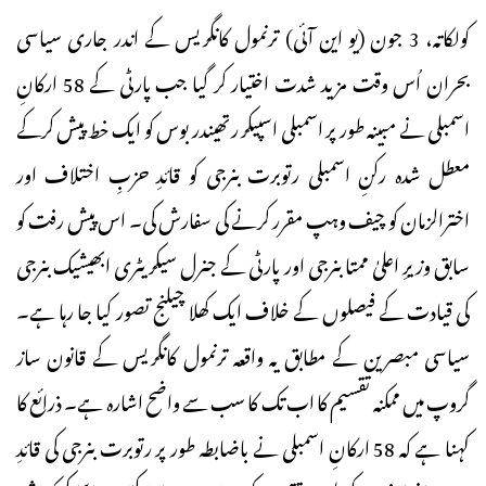
کولکاتہ، 3 جون (یو این آئی) ترنمول کانگریس کے اندر جاری سیاسی
بحران اُس وقت مزید شدت اختیار کر گیا جب پارٹی کے 58 ارکانِ
اسمبلی نے مبینہ طور پر اسمبلی اسپیکر رتھیندر بوس کو ایک خط پیش کرکے
معطل شدہ رکنِ اسمبلی رتوبرت بنرجی کو قائدِ حزبِ اختلاف اور
اخترالزمان کو چیف وہپ مقرر کرنے کی سفارش کی۔ اس پیش رفت کو
سابق وزیرِ اعلیٰ ممتا بنرجی اور پارٹی کے جنرل سیکریٹری ابھیشیک بنرجی
کی قیادت کے فیصلوں کے خلاف ایک کھلا چیلنج تصور کیا جا رہا ہے۔
سیاسی مبصرین کے مطابق یہ واقعہ ترنمول کانگریس کے قانون ساز
گروپ میں ممکنہ تقسیم کا اب تک کا سب سے واضح اشارہ ہے۔ ذرائع کا
کہنا ہے کہ 58 ارکانِ اسمبلی نے باضابطہ طور پر رتوبرت بنرجی کی قائدِ