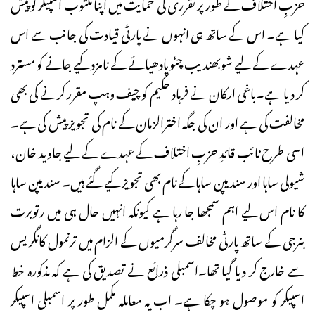
حزبِ اختلاف کے طور پر تقرری کی حمایت میں اپنا مکتوب اسپیکر کو پیش
کیا ہے۔ اس کے ساتھ ہی انہوں نے پارٹی قیادت کی جانب سے اس
عہدے کے لیے شوبھندیب چٹوپادھیائے کے نامزد کیے جانے کو مسترد
کر دیا ہے۔باغی ارکان نے فرہاد حکیم کو چیف وہپ مقرر کرنے کی بھی
مخالفت کی ہے اور ان کی جگہ اخترالزمان کے نام کی تجویز پیش کی ہے۔
اسی طرح نائب قائدِ حزبِ اختلاف کے عہدے کے لیے جاوید خان،
شیولی ساہا اور سندیپن ساہا کے نام بھی تجویز کیے گئے ہیں۔ سندیپن ساہا
کا نام اس لیے اہم سمجھا جا رہا ہے کیونکہ انہیں حال ہی میں رتوبرت
بنرجی کے ساتھ پارٹی مخالف سرگرمیوں کے الزام میں ترنمول کانگریس
سے خارج کر دیا گیا تھا۔اسمبلی ذرائع نے تصدیق کی ہے کہ مذکورہ خط
اسپیکر کو موصول ہو چکا ہے۔ اب یہ معاملہ مکمل طور پر اسمبلی اسپیکر