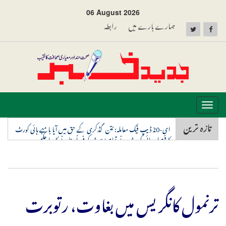
06 August 2026
ہمارے بارے میں
رابطہ
Toggle
navigation
تازہ ترین
ای-20 ڈیپ فیک معاملہ: نتن گڈکری کے حق میں آیا بامبے ہائی کورٹ
کا فیصلہ، ہائی کورٹ نے تمام پوسٹ کو فوراً ہٹانے کا دیا حکم
ترنمول کانگریس میں بغاوت، رتوبرت