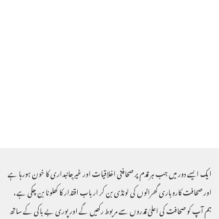
ایک ایسے دور میں جب ہر قدم پر صحافتی اخلاقیات اور غیرجانبداری کا خون ہورہا ہے
اور صحافت کاروباری گھرانوں کی لونڈی بن کر ارباب اقتدار کا کھلونا بن چکی ہے ،
ہم آپ کو صحافت کی اعلیٰ قدروں سے مربوط رکھیں گے اور پوری بے باکی کے ساتھ