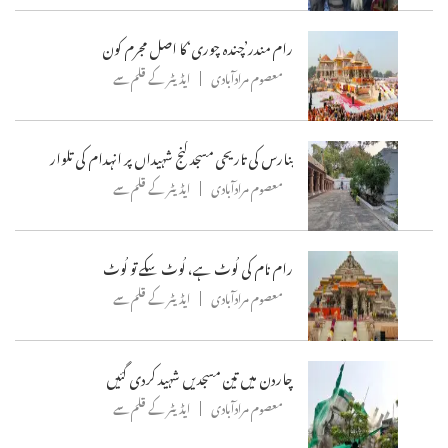
رام مندر’چندہ چوری‘کا اصل مجرم کون
معصوم مرادآبادی
ایڈیٹر کے قلم سے
بنارس کی تاریحی مسجد گنج شہیداں پر انہدام کی تلوار
معصوم مرادآبادی
ایڈیٹر کے قلم سے
رام نام کی لُوٹ ہے، لُوٹ سکے تو لُوٹ
معصوم مرادآبادی
ایڈیٹر کے قلم سے
چاردن میں تین مسجدیں شہید کردی گئیں
معصوم مرادآبادی
ایڈیٹر کے قلم سے