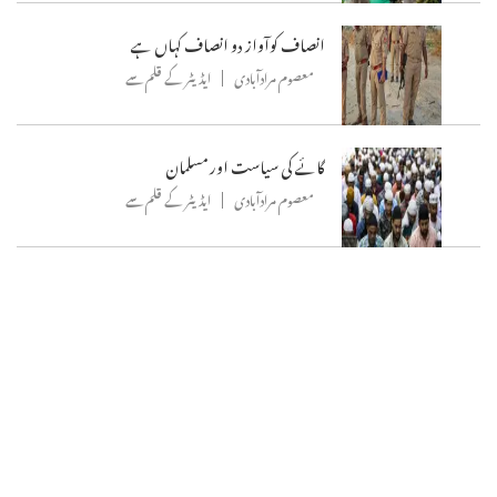
انصاف کوآواز دو انصاف کہاں ہے
معصوم مرادآبادی
ایڈیٹر کے قلم سے
گائے کی سیاست اور مسلمان
معصوم مرادآبادی
ایڈیٹر کے قلم سے