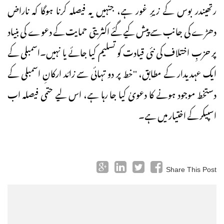
رتھیندر بوس کے زیرِ غور ہے، جنہیں یہ فیصلہ کرنا ہوگا کہ ناراض
دھڑے کی جانب سے پیش کیے گئے اکثریتی حمایت کے دعوے کی بنیاد
پر حزبِ اختلاف کی نئی قیادت کو تسلیم کیا جائے یا نہیں۔اسمبلی کے
ایک عہدیدار کے مطابق، ''خط پر دو تہائی سے زائد ارکانِ اسمبلی کے
دستخط موجود ہونے کا دعویٰ کیا جا رہا ہے، اس لیے حتمی فیصلہ اب
اسپیکر کے اختیار میں ہے۔
Share This Post