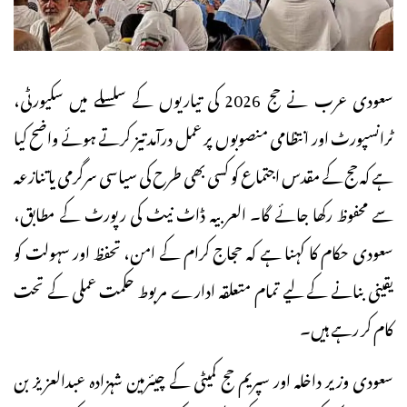
سعودی عرب نے حج 2026 کی تیاریوں کے سلسلے میں سکیورٹی،
ٹرانسپورٹ اور انتظامی منصوبوں پر عمل درآمد تیز کرتے ہوئے واضح کیا
ہے کہ حج کے مقدس اجتماع کو کسی بھی طرح کی سیاسی سرگرمی یا تنازعہ
سے محفوظ رکھا جائے گا۔ العربیہ ڈاٹ نیٹ کی رپورٹ کے مطابق،
سعودی حکام کا کہنا ہے کہ حجاج کرام کے امن، تحفظ اور سہولت کو
یقینی بنانے کے لیے تمام متعلقہ ادارے مربوط حکمت عملی کے تحت
کام کر رہے ہیں۔
سعودی وزیر داخلہ اور سپریم حج کمیٹی کے چیئرمین شہزادہ عبدالعزیز بن