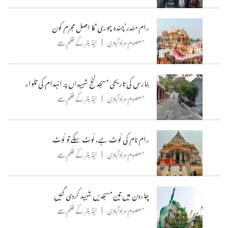
رام مندر’چندہ چوری‘کا اصل مجرم کون
معصوم مرادآبادی
ایڈیٹر کے قلم سے
بنارس کی تاریحی مسجد گنج شہیداں پر انہدام کی تلوار
معصوم مرادآبادی
ایڈیٹر کے قلم سے
رام نام کی لُوٹ ہے، لُوٹ سکے تو لُوٹ
معصوم مرادآبادی
ایڈیٹر کے قلم سے
چاردن میں تین مسجدیں شہید کردی گئیں
معصوم مرادآبادی
ایڈیٹر کے قلم سے