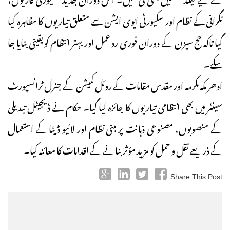
نگرانی کے نظام اور سکیورٹی ایوی ایشن سے متعلق تیاریوں کا مظاہرہ کیا
گیا تاکہ حج سیزن کے دوران فوری رد عمل اور بہتر انتظام کو یقینی بنایا جا
سکے۔
ادھر مکہ مکرمہ اور مقدس مقامات کے روئل کمیشن کے جنرل ٹرانسپورٹ
سینٹر میں بھی انتظامی تیاریوں کا جائزہ لیا گیا۔ حکام نے ڈیجیٹل تبدیلی
کے منصوبوں، مصنوعی ذہانت پر مبنی نظام اور لائیو ڈیٹا کے استعمال
کے ذریعے نقل و حمل کو مزید مؤثر بنانے کے اقدامات کا معائنہ کیا۔
Share This Post