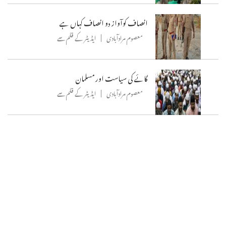
انصاف کوآواز دو انصاف کہاں ہے
معصوم مرادآبادی
ایڈیٹر کے قلم سے
گائے کی سیاست اور مسلمان
معصوم مرادآبادی
ایڈیٹر کے قلم سے