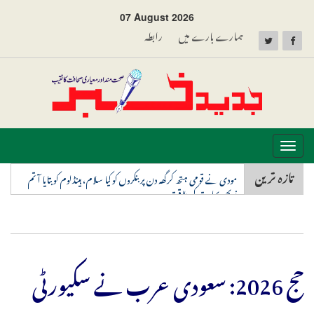
07 August 2026
ہمارے بارے میں
رابطہ
Toggle
navigation
تازہ ترین
مودی نے قومی ہتھ کرگھہ دن پر بنکروں کو کیا سلام، ہینڈلوم کو بتایا آتم
نربھر بھارت کی طاقت
حج 2026: سعودی عرب نے سکیورٹی