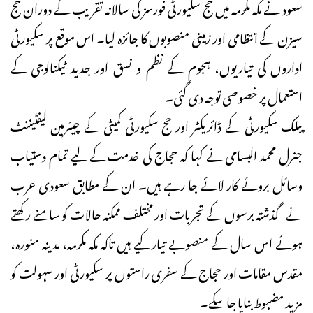
سعود نے مکہ مکرمہ میں حج سکیورٹی فورسز کی سالانہ تقریب کے دوران حج
سیزن کے انتظامی اور زمینی منصوبوں کا جائزہ لیا۔ اس موقع پر سکیورٹی
اداروں کی تیاریوں، ہجوم کے نظم و نسق اور جدید ٹیکنالوجی کے
استعمال پر خصوصی توجہ دی گئی۔
پبلک سکیورٹی کے ڈائریکٹر اور حج سکیورٹی کمیٹی کے چیئرمین لیفٹیننٹ
جنرل محمد البسامی نے کہا کہ حجاج کی خدمت کے لیے تمام دستیاب
وسائل بروئے کار لائے جا رہے ہیں۔ ان کے مطابق سعودی عرب
نے گذشتہ برسوں کے تجربات اور مختلف ممکنہ حالات کو سامنے رکھتے
ہوئے اس سال کے منصوبے تیار کیے ہیں تاکہ مکہ مکرمہ، مدینہ منورہ،
مقدس مقامات اور حجاج کے سفری راستوں پر سکیورٹی اور سہولت کو
مزید مضبوط بنایا جا سکے۔