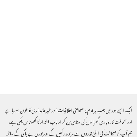
ایک ایسے دور میں جب ہر قدم پر صحافتی اخلاقیات اور غیرجانبداری کا خون ہورہا ہے
اور صحافت کاروباری گھرانوں کی لونڈی بن کر ارباب اقتدار کا کھلونا بن چکی ہے ،
ہم آپ کو صحافت کی اعلیٰ قدروں سے مربوط رکھیں گے اور پوری بے باکی کے ساتھ