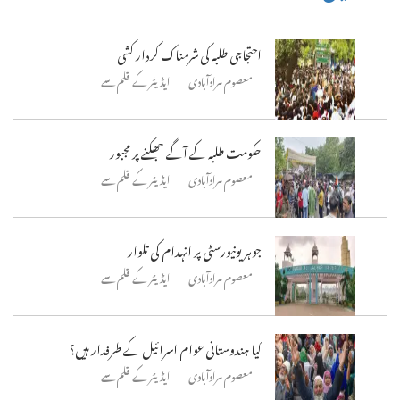
احتجاجی طلبہ کی شرمناک کردار کشی
معصوم مرادآبادی
ایڈیٹر کے قلم سے
حکومت طلبہ کے آگے جھکنے پر مجبور
معصوم مرادآبادی
ایڈیٹر کے قلم سے
جوہر یونیورسٹی پر انہدام کی تلوار
معصوم مرادآبادی
ایڈیٹر کے قلم سے
کیا ہندوستانی عوام اسرائیل کے طرفدار ہیں؟
معصوم مرادآبادی
ایڈیٹر کے قلم سے