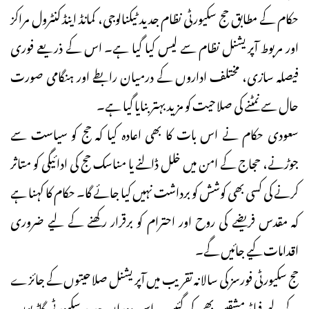
حکام کے مطابق حج سکیورٹی نظام جدید ٹیکنالوجی، کمانڈ اینڈ کنٹرول مراکز
اور مربوط آپریشنل نظام سے لیس کیا گیا ہے۔ اس کے ذریعے فوری
فیصلہ سازی، مختلف اداروں کے درمیان رابطے اور ہنگامی صورت
حال سے نمٹنے کی صلاحیت کو مزید بہتر بنایا گیا ہے۔
سعودی حکام نے اس بات کا بھی اعادہ کیا کہ حج کو سیاست سے
جوڑنے، حجاج کے امن میں خلل ڈالنے یا مناسک حج کی ادائیگی کو متاثر
کرنے کی کسی بھی کوشش کو برداشت نہیں کیا جائے گا۔ حکام کا کہنا ہے
کہ مقدس فریضے کی روح اور احترام کو برقرار رکھنے کے لیے ضروری
اقدامات کیے جائیں گے۔
حج سکیورٹی فورسز کی سالانہ تقریب میں آپریشنل صلاحیتوں کے جائزے
کے لیے فیلڈ مشقیں بھی کی گئیں۔ اس دوران جدید سکیورٹی گاڑیوں،