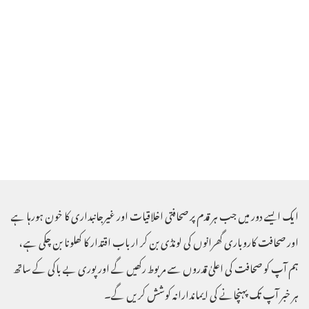
ایک ایسے دور میں جب ہر قدم پر صحافتی اخلاقیات اور غیرجانبداری کا خون ہورہا ہے
اور صحافت کاروباری گھرانوں کی لونڈی بن کر ارباب اقتدار کا کھلونا بن چکی ہے ،
ہم آپ کو صحافت کی اعلیٰ قدروں سے مربوط رکھیں گے اور پوری بے باکی کے ساتھ
ہر خبر آپ تک پہنچانے کی ایماندارانہ کوشش کریں گے۔