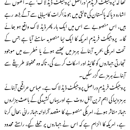
تھا کہ 'پروجیکٹ فریڈم' دراصل 'پروجیکٹ ڈیڈ لاک' ہے۔ انھوں نے
اشارہ دیا کہ پاکستان کی ثالثی میں جو مذاکرات کامیابی سے آگے بڑھ رہے
ہیں، اس منصوبے سے اس میں ایک بار پھر ڈیڈ لاک واقع ہو جائے
گا۔ پروجیکٹ فریڈم امریکہ کا ایک نیا منصوبہ سامنے آیا ہے جس کے
تحت امریکی بحریہ آبنائے ہرمز میں پھنسے ہوئے یا خطرے میں موجود
تجارتی جہازوں کو گائیڈ اور اسکاٹ کرے گی، تاکہ وہ محفوظ طریقے سے
آبنائے ہرمز سے گزر سکیں۔
پروجیکٹ فریڈم دراصل پروجیکٹ ڈیڈ لاک ہے، عباس عراقچی آبنائے
ہرمز دنیا کی اہم ترین آئل روٹ ہے اور یہاں کشیدگی کے باعث ہزاروں
جہاز متاثر ہوئے، امریکی منصوبے کا مقصد آزادانہ جہاز رانی بحال کرنا
ہے، امریکہ کا الزام ہے کہ اس نے جہازوں پر حملے کیے، راستے محدود