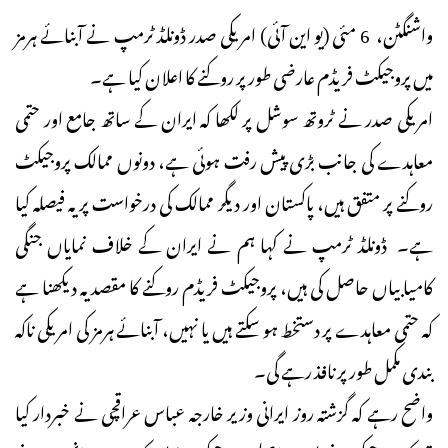
واشنگٹن، 6 مئی (یو این آئی) امریکی صدر ڈونلڈ ٹرمپ نے آبنائے ہرمز
میں پروجیکٹ فریڈم عارضی طور پر روکنے کا اعلان کیا ہے۔
امریکی صدر نے ٹروتھ سوشل پر لکھا کہ ایران کے ساتھ جامع اور حتمی
معاہدے کی جانب بڑی پیش رفت ہوئی ہے، دونوں ممالک پروجیکٹ
روکنے پر متفق ہیں، پاکستان اور دیگر ممالک کی درخواست پر یہ فیصلہ کیا
ہے۔ ڈونلڈ ٹرمپ نے کہا ہم نے ایران کے خلاف نمایاں جنگی
کامیابیاں حاصل کی ہیں، پروجیکٹ فریڈم روکنے کا مقصد یہ دیکھنا ہے
کہ حتمی معاہدے پر دستخط ہو سکتے ہیں یا نہیں، آبنائے ہرمز کی امریکی ناکہ
بندی مکمل طور پر نافذ رہے گی۔
واضح رہے کہ گزشتہ روز ایرانی وزیر خارجہ عباس عراقچی نے خبردار کیا