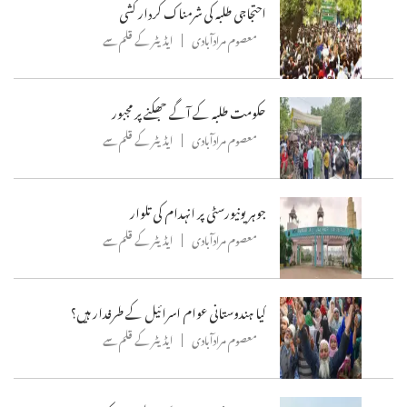
احتجاجی طلبہ کی شرمناک کردار کشی
معصوم مرادآبادی
ایڈیٹر کے قلم سے
حکومت طلبہ کے آگے جھکنے پر مجبور
معصوم مرادآبادی
ایڈیٹر کے قلم سے
جوہر یونیورسٹی پر انہدام کی تلوار
معصوم مرادآبادی
ایڈیٹر کے قلم سے
کیا ہندوستانی عوام اسرائیل کے طرفدار ہیں؟
معصوم مرادآبادی
ایڈیٹر کے قلم سے