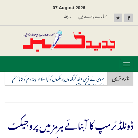
07 August 2026
ہمارے بارے میں
رابطہ
Toggle
navigation
تازہ ترین
مودی نے قومی ہتھ کرگھہ دن پر بنکروں کو کیا سلام، ہینڈلوم کو بتایا آتم
نربھر بھارت کی طاقت
ڈونلڈ ٹرمپ کا آبنائے ہرمز میں پروجیکٹ