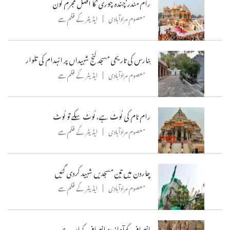
رام مندر’چندہ چوری‘کا اصل مجرم کون
معصوم مرادآبادی
ایڈیٹر کے قلم سے
بنارس کی تاریحی مسجد گنج شہیداں پر انہدام کی تلوار
معصوم مرادآبادی
ایڈیٹر کے قلم سے
رام نام کی لُوٹ ہے، لُوٹ سکے تو لُوٹ
معصوم مرادآبادی
ایڈیٹر کے قلم سے
چاردن میں تین مسجدیں شہید کردی گئیں
معصوم مرادآبادی
ایڈیٹر کے قلم سے
انصاف کوآواز دو انصاف کہاں ہے