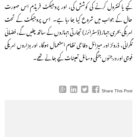
کیے یا کنٹرول کرنے کی کوشش کی، اور پروجیکٹ فریڈم اس صورت
حال کے جواب میں شروع کیا جا رہا ہے۔ اس پروجیکٹ کے تحت
امریکی بحری جہاز (ڈسٹرائرز) تجارتی جہازوں کے ساتھ چلیں گے، فضائی
نگرانی، ڈرونز اور میزائل دفاعی نظام استعمال ہوگا، اور ہزاروں امریکی
فوجی اور درجنوں جنگی وسائل تعینات کیے جانے تھے۔
Share This Post