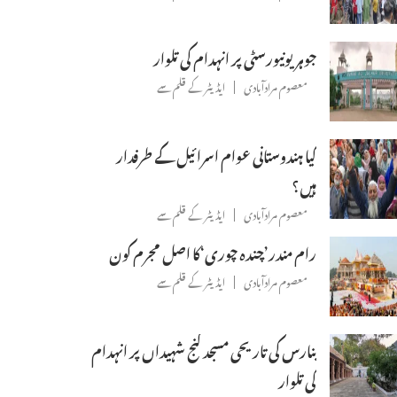
جوہر یونیورسٹی پر انہدام کی تلوار
معصوم مرادآبادی
ایڈیٹر کے قلم سے
کیا ہندوستانی عوام اسرائیل کے طرفدار
ہیں؟
معصوم مرادآبادی
ایڈیٹر کے قلم سے
رام مندر’چندہ چوری‘کا اصل مجرم کون
معصوم مرادآبادی
ایڈیٹر کے قلم سے
بنارس کی تاریحی مسجد گنج شہیداں پر انہدام
کی تلوار