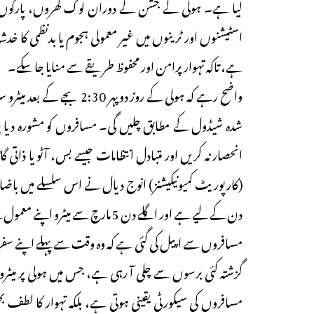
لیا ہے۔ ہولی کے جشن کے دوران لوگ گھروں، پارکوں او
اسٹیشنوں اور ٹرینوں میں غیر معمولی ہجوم یا بدنظمی کا خد
ہے، تاکہ تہوار پرامن اور محفوظ طریقے سے منایا جا سکے۔
واضح رہے کہ ہولی کے روز د
شدہ شیڈول کے مطابق چلیں گی۔ مسافروں کو مشورہ دیا جاتا 
انحصار نہ کریں اور متبادل انتظامات جیسے بس، آٹو یا ذاتی 
(کارپوریٹ کمیونیکیشنز) انوج دیال نے اس سلسلے میں باض
دن کے لیے ہے اور اگلے دن 5 مارچ سے میٹرو اپنے معمول کے شیڈول پر واپس آ جائے گی۔
مسافروں سے اپیل کی گئی ہے کہ وہ وقت سے پہلے اپنے سفر کی
گزشتہ کئی برسوں سے چلی آ رہی ہے، جس میں ہولی پر میٹر
مسافروں کی سیکورٹی یقینی ہوتی ہے، بلکہ تہوار کا لطف 