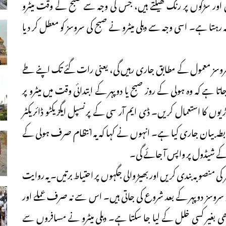
ر سڑکوں پر رنگ کھیلتے ہیں، جس کی وجہ سے صبح کے وقت میٹرو
شہ رہتا ہے۔ اسی وجہ سے دہلی میٹرو نے صبح کی سروسز کو معطل کر دیا
وپہر 2:30 بجے کے بعد میٹرو سروسز معمول کے مطابق جاری رہیں گی، یعنی رات گئے تک اپنے طے
ہے کہ وہ ہولی کے روز صبح یا دوپہر کے ابتدائی وقت میں میٹرو پر
گاڑیوں کا استعمال کریں۔ ڈی ایم آر سی کے پرنسپل ایگزیکٹو ڈائریکٹر
ابطہ بیان جاری کیا ہے۔ انہوں نے کہا کہ یہ انتظام صرف ہولی کے
 منصوبہ بندی کریں اور بھیڑ والی جگہوں پر احتیاط برتیں۔ یہ روایت
و سروسز دوپہر کے بعد شروع کی جاتی ہیں۔ اس سے نہ صرف عملے اور
بھی بغیر کسی خلل کے لیا جا سکتا ہے۔ دہلی میٹرو نے مسافروں سے