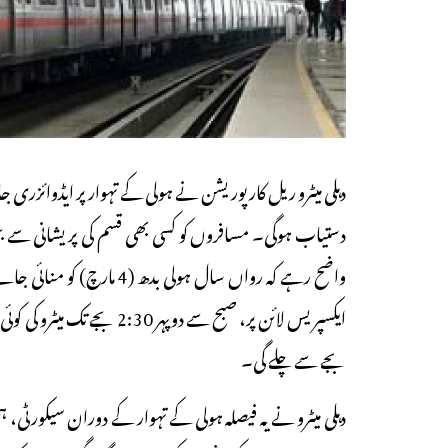
دہلی میٹرو ریل کارپوریشن نے ہولی کے تہوار پر ایڈوائزری ج
دستیاب ہوگی۔ مسافروں کو کسی بھی قسم کی پریشانی سے 
واضح رہے کہ رواں سال ہولی 
بجے سے چلے گی۔
دہلی میٹرو نے یہ فیصلہ ہولی کے تہوار کے دوران سیکورٹی، 