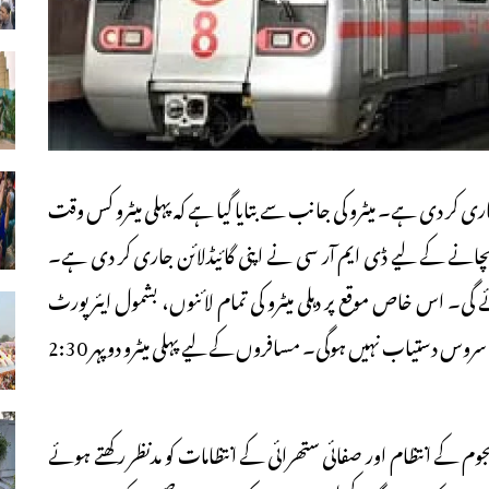
اری کر دی ہے۔ میٹرو کی جانب سے بتایا گیا ہے کہ پہلی میٹرو کس وقت
بچانے کے لیے ڈی ایم آر سی نے اپنی گائیڈلائن جاری کر دی ہے۔
بدھ (4 مارچ) کو منائی جائے گی۔ اس خاص موقع پر دہلی میٹرو کی تمام لائنوں، بشمول ایئرپورٹ
ایکسپریس لائن پر، صبح سے دوپہر 2:30 بجے تک میٹرو کی کوئی سروس دستیاب نہیں ہوگی۔ مسافروں کے لیے پہلی میٹرو دوپہر 2:30
ہجوم کے انتظام اور صفائی ستھرائی کے انتظامات کو مدنظر رکھتے ہوئے