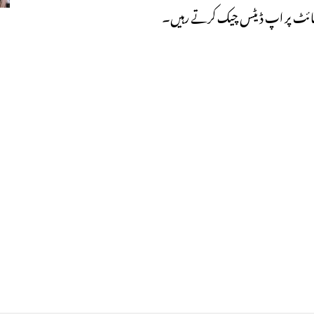
ب سائٹ پر اپ ڈیٹس چیک کرتے رہیں۔