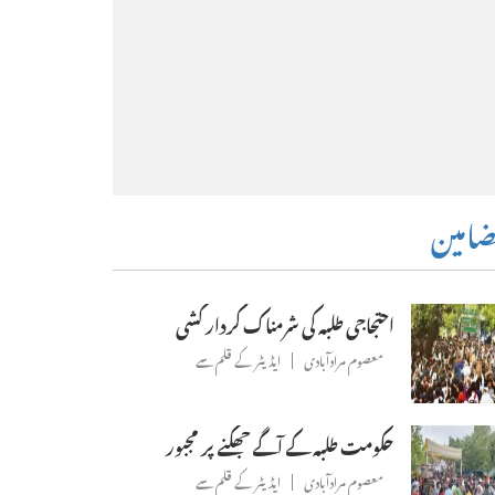
امین
احتجاجی طلبہ کی شرمناک کردار کشی
معصوم مرادآبادی
ایڈیٹر کے قلم سے
حکومت طلبہ کے آگے جھکنے پر مجبور
معصوم مرادآبادی
ایڈیٹر کے قلم سے