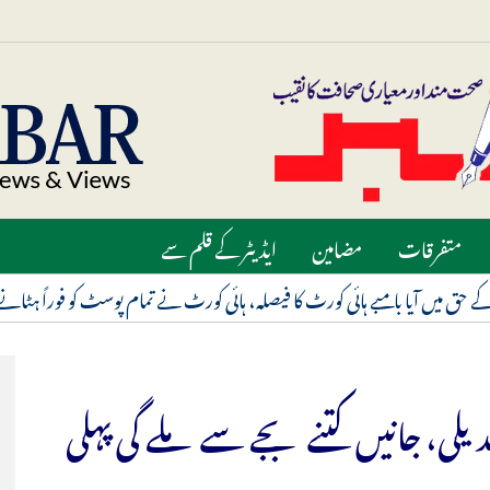
متفرقات
مضامین
ایڈیٹر کے قلم سے
بدیلی، جانیں کتنے بجے سے ملے گی پہلی