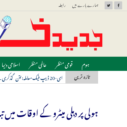
ہمارے بارے میں
رابطہ
ہوم
قومی منظر
عالمی منظر
اسلامی دنیا
تازہ ترین
ای-20 ڈیپ فیک معاملہ: نتن گڈکری کے حق میں آیا بامبے ہائی کورٹ کا فیصلہ، ہائی کورٹ نے تمام پوسٹ کو فوراً ہٹانے کا دیا حکم
ہولی پر دہلی میٹرو کے اوقات میں ت