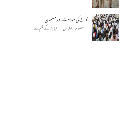
گائے کی سیاست اور مسلمان
معصوم مرادآبادی
ایڈیٹر کے قلم سے