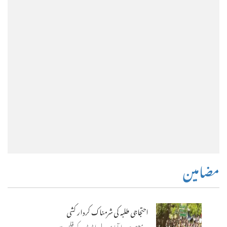
مضامین
احتجاجی طلبہ کی شرمناک کردار کشی
معصوم مرادآبادی
ایڈیٹر کے قلم سے