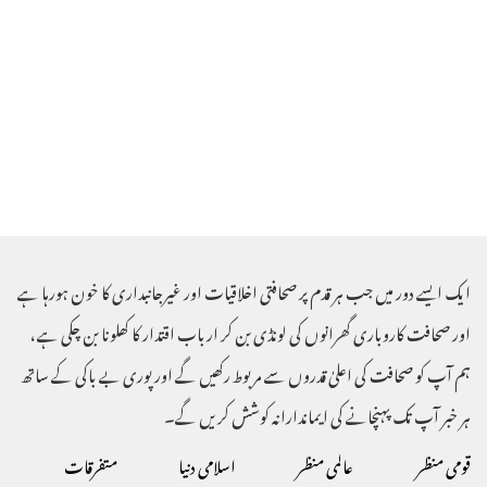
ایک ایسے دور میں جب ہر قدم پر صحافتی اخلاقیات اور غیرجانبداری کا خون ہورہا ہے
اور صحافت کاروباری گھرانوں کی لونڈی بن کر ارباب اقتدار کا کھلونا بن چکی ہے ،
ہم آپ کو صحافت کی اعلیٰ قدروں سے مربوط رکھیں گے اور پوری بے باکی کے ساتھ
ہر خبر آپ تک پہنچانے کی ایماندارانہ کوشش کریں گے۔
قومی منظر
عالمی منظر
اسلامی دنیا
متفرقات