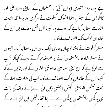
جے پور، 10 جنوری (یواین آئی) راجستھان کے سابق وزیراعلیٰ اور
کانگریس کے سینئر رہنما اشوک گہلوت نے مرکزی وزیر داخلہ امیت
شاہ سے مطالبہ کیا ہے کہ اودے پور کنہیا لال قتل معاملے میں ان کے
خاندان کو کب تک انصاف ملے گا۔
مسٹر گہلوت نے ہفتہ کو یہاں جاری ایک بیان میں یہ مطالبہ کیا۔ انہوں
نے مسٹر شاہ کا راجستھان آنے پر خیرمقدم کرتے ہوئے کہاکہ "آپ
سے توقع ہے کہ آج اپنی 'سیاسی خاموشی' توڑیں گے اور بتائیں گے کہ
کنہیا لال کے خاندان کو کب انصاف ملے گا۔ آپ کی وزارتِ داخلہ کے
تحت نیشنل انویسٹی گیشن ایجنسی (این آئی اے) نے واقعہ کی رات
ہی یہ کیس راجستھان پولیس سے لے لیا تھا، لیکن این آئی اے کے