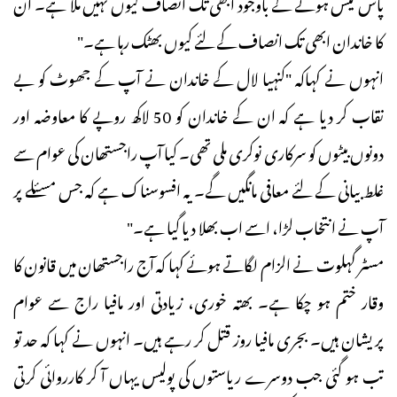
پاس کیس ہونے کے باوجود ابھی تک انصاف کیوں نہیں ملا ہے۔ ان
کا خاندان ابھی تک انصاف کے لئے کیوں بھٹک رہا ہے۔"
انہوں نے کہاکہ "کنہیا لال کے خاندان نے آپ کے جھوٹ کو بے
نقاب کر دیا ہے کہ ان کے خاندان کو 50 لاکھ روپے کا معاوضہ اور
دونوں بیٹوں کو سرکاری نوکری ملی تھی۔ کیا آپ راجستھان کی عوام سے
غلط بیانی کے لئے معافی مانگیں گے۔ یہ افسوسناک ہے کہ جس مسئلے پر
آپ نے انتخاب لڑا، اسے اب بھلا دیا گیا ہے۔"
مسٹر گہلوت نے الزام لگاتے ہوئے کہا کہ آج راجستھان میں قانون کا
وقار ختم ہو چکا ہے۔ بھتہ خوری، زیادتی اور مافیا راج سے عوام
پریشان ہیں۔ بجری مافیا روز قتل کر رہے ہیں۔ انہوں نے کہا کہ حد تو
تب ہو گئی جب دوسرے ریاستوں کی پولیس یہاں آ کر کارروائی کرتی