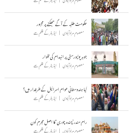
حکومت طلبہ کے آگے جھکنے پر مجبور
معصوم مرادآبادی
ایڈیٹر کے قلم سے
جوہر یونیورسٹی پر انہدام کی تلوار
معصوم مرادآبادی
ایڈیٹر کے قلم سے
کیا ہندوستانی عوام اسرائیل کے طرفدار ہیں؟
معصوم مرادآبادی
ایڈیٹر کے قلم سے
رام مندر’چندہ چوری‘کا اصل مجرم کون
معصوم مرادآبادی
ایڈیٹر کے قلم سے