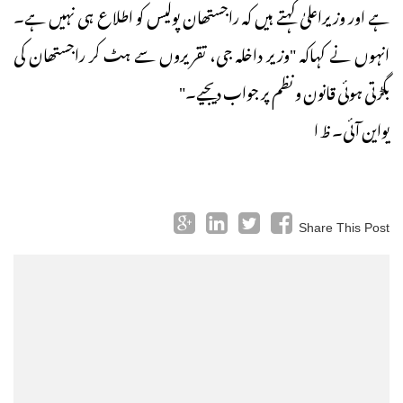
ہے اور وزیراعلیٰ کہتے ہیں کہ راجستھان پولیس کو اطلاع ہی نہیں ہے۔
انہوں نے کہاکہ "وزیر داخلہ جی، تقریروں سے ہٹ کر راجستھان کی
بگڑتی ہوئی قانون و نظم پر جواب دیجیے۔"
یواین آئی۔ ظ ا
Share This Post