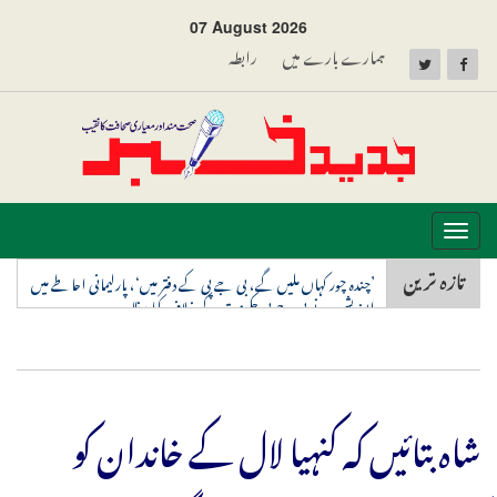
07 August 2026
ہمارے بارے میں
رابطہ
Toggle
navigation
تازہ ترین
’چندہ چور کہاں ملیں گے، بی جے پی کے دفتر میں‘، پارلیمانی احاطے میں
اپوزیشن نے بی جے پی حکومت کے خلاف کیا مظاہرہ
شاہ بتائیں کہ کنہیا لال کے خاندان کو