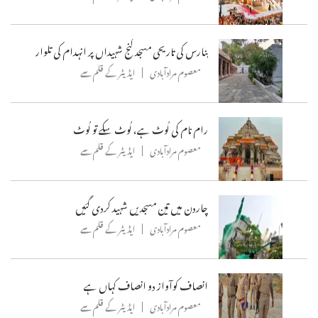
بنارس کی تاریحی مسجد گنج شہیداں پر انہدام کی تلوار
معصوم مرادآبادی
ایڈیٹر کے قلم سے
رام نام کی لُوٹ ہے، لُوٹ سکے تو لُوٹ
معصوم مرادآبادی
ایڈیٹر کے قلم سے
چاردن میں تین مسجدیں شہید کردی گئیں
معصوم مرادآبادی
ایڈیٹر کے قلم سے
انصاف کوآواز دو انصاف کہاں ہے
معصوم مرادآبادی
ایڈیٹر کے قلم سے