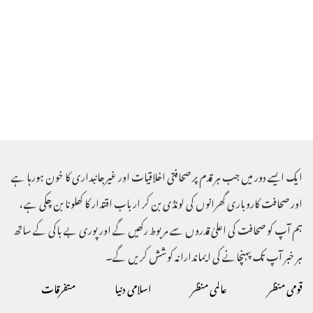
ایک ایسے دور میں جب ہر قدم پر صحافتی اخلاقیات اور غیرجانبداری کا خون ہورہا ہے
اور صحافت کاروباری گھرانوں کی لونڈی بن کر ارباب اقتدار کا کھلونا بن چکی ہے ،
ہم آپ کو صحافت کی اعلیٰ قدروں سے مربوط رکھیں گے اور پوری بے باکی کے ساتھ
ہر خبر آپ تک پہنچانے کی ایماندارانہ کوشش کریں گے۔
قومی منظر
عالمی منظر
اسلامی دنیا
متفرقات