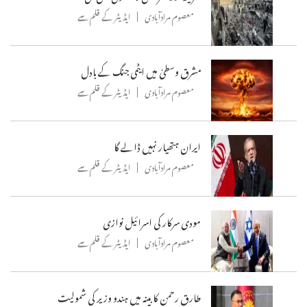
معصوم مرادآبادی
ایڈیٹر کے قلم سے
مشرق وسطیٰ میں ایٹمی جنگ کے بادل
معصوم مرادآبادی
ایڈیٹر کے قلم سے
ایران ہتھیار نہیں ڈالے گا
معصوم مرادآبادی
ایڈیٹر کے قلم سے
مودی سرکار کی اسرائیل نوازی
معصوم مرادآبادی
ایڈیٹر کے قلم سے
طارق رحمن کابینہ میں ہندو وزیر کی شمولیت