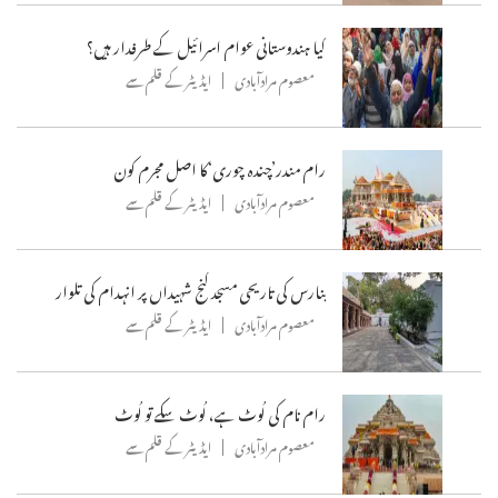
کیا ہندوستانی عوام اسرائیل کے طرفدار ہیں؟
معصوم مرادآبادی
ایڈیٹر کے قلم سے
رام مندر’چندہ چوری‘کا اصل مجرم کون
معصوم مرادآبادی
ایڈیٹر کے قلم سے
بنارس کی تاریحی مسجد گنج شہیداں پر انہدام کی تلوار
معصوم مرادآبادی
ایڈیٹر کے قلم سے
رام نام کی لُوٹ ہے، لُوٹ سکے تو لُوٹ
معصوم مرادآبادی
ایڈیٹر کے قلم سے