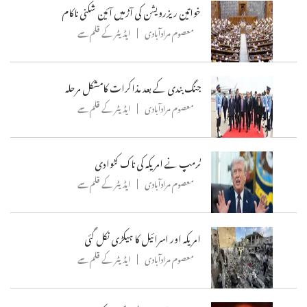
خواتین ریزرویشن کی آڑمیں آئین شکنی ناکام
معصوم مرادآبادی
ایڈیٹر کے قلم سے
جنگ بندی کے بعد مذاکرات کامشکل مرحلہ
معصوم مرادآبادی
ایڈیٹر کے قلم سے
ٹرمپ نے امریکہ کی ناک کٹوادی
معصوم مرادآبادی
ایڈیٹر کے قلم سے
امریکہ اور اسرائیل کا ہیکڑی نکل گئی
معصوم مرادآبادی
ایڈیٹر کے قلم سے