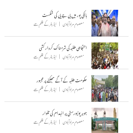
بانکی پور میں بی جے پی کی شکست
معصوم مرادآبادی
ایڈیٹر کے قلم سے
احتجاجی طلبہ کی شرمناک کردار کشی
معصوم مرادآبادی
ایڈیٹر کے قلم سے
حکومت طلبہ کے آگے جھکنے پر مجبور
معصوم مرادآبادی
ایڈیٹر کے قلم سے
جوہر یونیورسٹی پر انہدام کی تلوار
معصوم مرادآبادی
ایڈیٹر کے قلم سے