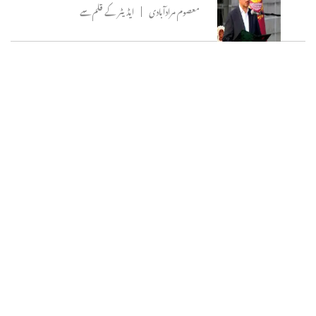
معصوم مرادآبادی
ایڈیٹر کے قلم سے