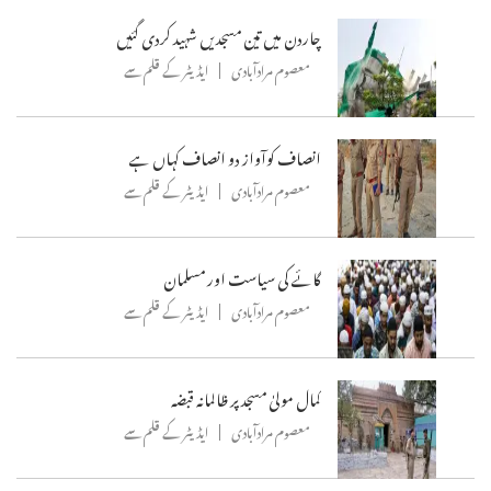
چاردن میں تین مسجدیں شہید کردی گئیں
معصوم مرادآبادی
ایڈیٹر کے قلم سے
انصاف کوآواز دو انصاف کہاں ہے
معصوم مرادآبادی
ایڈیٹر کے قلم سے
گائے کی سیاست اور مسلمان
معصوم مرادآبادی
ایڈیٹر کے قلم سے
کمال مولیٰ مسجد پر ظالمانہ قبضہ
معصوم مرادآبادی
ایڈیٹر کے قلم سے