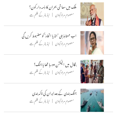
ملک میں معاشی بحران کا ذمہ دار کون؟
معصوم مرادآبادی
ایڈیٹر کے قلم سے
اب ممتابنرجی ’انڈیا اتحاد‘ کو مضبوط کریں گی
معصوم مرادآبادی
ایڈیٹر کے قلم سے
بنگال میں الیکشن ہورہا تھا یا جنگ؟
معصوم مرادآبادی
ایڈیٹر کے قلم سے
جنگ بندی کے بعدایران کی ناکہ بندی
معصوم مرادآبادی
ایڈیٹر کے قلم سے