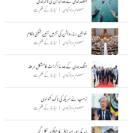
معصوم مرادآبادی
ایڈیٹر کے قلم سے
خواتین ریزرویشن کی آڑمیں آئین شکنی ناکام
معصوم مرادآبادی
ایڈیٹر کے قلم سے
جنگ بندی کے بعد مذاکرات کامشکل مرحلہ
معصوم مرادآبادی
ایڈیٹر کے قلم سے
ٹرمپ نے امریکہ کی ناک کٹوادی
معصوم مرادآبادی
ایڈیٹر کے قلم سے
امریکہ اور اسرائیل کا ہیکڑی نکل گئی