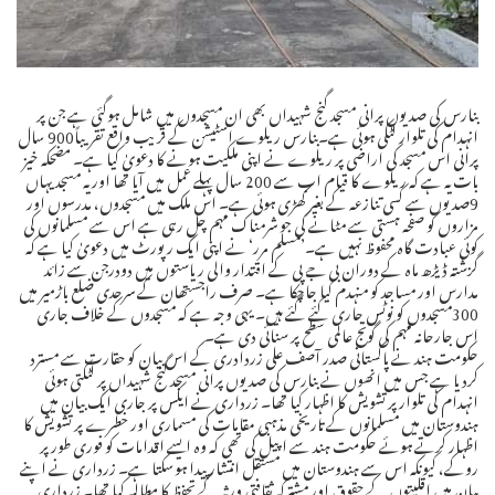
بنارس کی صدیوں پرانی مسجد گنج شہیداں بھی ان مسجدوں میں شامل ہوگئی ہے جن پر
انہدام کی تلوار لٹکی ہوئی ہے۔بنارس ریلوے اسٹیشن کے قریب واقع تقریباً900 سال
پرانی اس مسجد کی اراضی پر ریلوے نے اپنی ملکیت ہونے کا دعویٰ کیا ہے۔ مضحکہ خیز
بات یہ ہے کہ ریلوے کا قیام اب سے 200 سال پہلے عمل میں آیا تھا اور یہ مسجد یہاں
9صدیوں سے کسی تنازعہ کے بغیر کھڑی ہوئی ہے۔ اس ملک میں مسجدوں، مدرسوں اور
مزاروں کو صفحہ ہستی سے مٹانے کی جو شرمناک مہم چل رہی ہے اس سے مسلمانوں کی
کوئی عبادت گاہ محفوظ نہیں ہے۔’مسلم مرر‘ نے اپنی ایک رپورٹ میں دعویٰ کیا ہے کہ
گزشتہ ڈیڑھ ماہ کے دوران بی جے پی کے اقتدار والی ریاستوں میں دودرجن سے زائد
مدارس اور مساجد کو منہدم کیا جاچکا ہے۔ صرف راجستھان کے سرحدی ضلع باڑمیر میں
300مسجدوں کو نوٹس جاری کئے گئے ہیں۔ یہی وجہ ہے کہ مسجدوں کے خلاف جاری
اس جارحانہ مہم کی گونج عالمی سطح پر سنائی دی ہے۔
حکومت ہند نے پاکستانی صدر آصف علی زردادری کے اس بیان کو حقارت سے مسترد
کردیا ہے جس میں انھوں نے بنارس کی صدیوں پرانی مسجد گنج شہیداں پر لٹکتی ہوئی
انہدام کی تلوار پر تشویش کا اظہار کیا تھا۔ زرداری نے ایکس پر جاری ایک بیان میں
ہندوستان میں مسلمانوں کے تاریخی مذہبی مقامات کی مسماری اور خطرے پر تشویش کا
اظہار کرتے ہوئے حکومت ہند سے اپیل کی تھی کہ وہ ایسے اقدامات کو فوری طورپر
روکے، کیونکہ اس سے ہندوستان میں مستقل انتشار پیدا ہوسکتا ہے۔ زرداری نے اپنے
بیان میں اقلیتوں کے حقوق اور مشترکہ ثقافتی ورثہ کے تحفظ کا مطالبہ کیا تھا۔ زرداری