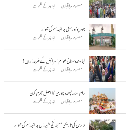
معصوم مرادآبادی
ایڈیٹر کے قلم سے
جوہر یونیورسٹی پر انہدام کی تلوار
معصوم مرادآبادی
ایڈیٹر کے قلم سے
کیا ہندوستانی عوام اسرائیل کے طرفدار ہیں؟
معصوم مرادآبادی
ایڈیٹر کے قلم سے
رام مندر’چندہ چوری‘کا اصل مجرم کون
معصوم مرادآبادی
ایڈیٹر کے قلم سے
بنارس کی تاریحی مسجد گنج شہیداں پر انہدام کی تلوار