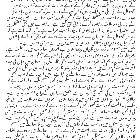
کے اس بیان پر سخت ردعمل ظاہر کرتے ہوئے وزارت خارجہ کے ترجمان رندھیر
جیسوال نے نئی دہلی میں ایک پریس کانفرنس کے دوران کہا کہ’’ہندوستان، پاکستانی
صدر کے نامناسب اور مضحکہ خیز بیانات کو مکمل طورپر مسترد کرتا ہے، انھیں ہندوستان
کے اندرونی معاملات پر تبصرہ کرنے کا کوئی حق نہیں ہے۔ یہ تبصرے یوں بھی مضحکہ خیز
ہیں کیونکہ پاکستان کا اپنا انسانی حقوق کا ریکارڈ بہت خراب ہے۔“ یہ الگ بات ہے کہ
رندھیر جیسوال نے اس بیان کے دوروز بعدہی یہ کہتے ہوئے بنگلہ دیش کو آڑھے ہاتھوں
لیا کہ وہاں ہندو دیوی دیوتاؤں اور ان کی تصویروں کی بے حرمتی ہورہی ہے ۔
ہمیں نہیں معلوم کہ زرداری کا بیان ہندوستان کے اندرونی معاملات میں مداخلت ہے یا
پھر بنگلہ دیش میں ہندو دیوی دیوتاؤں کی مورتیوں کی توہین سے متعلق وزارت خارجہ کے
ترجمان کا بیان۔ ہم اتنا ضرور جانتے ہیں جب کبھی بنگلہ دیش یا پاکستان میں وہاں کی ہندو
اقلیت پر مظالم ہوتے ہیں تو ہندوستانی وزرات خارجہ اس پر ایسا ہی ردعمل ظاہر کرتی
ہے جیسا کہ اس وقت بنگلہ دیش کے معاملے کیا گیا ہے، لیکن المیہ یہ ہے کہ جب کبھی
ہندوستانی مسلمانوں کے ساتھ ہورہے ناروا سلوک پر کوئی مسلم ملک آواز اٹھاتا ہے تو
ہماری حکومت اسے اپنا اندرونی معاملہ قرار دے کر ایسے ہی مسترد کردیتی ہے جیسا کہ
اس وقت بنارس کی مسجد گنج شہیداں سے متعلق زرداری کے بیان کومسترد کیا گیا ہے۔
حالانکہ ہم خود ان لوگوں میں شامل ہیں جو ہندوستانی مسلمانوں کے معاملات میں کسی غیر
ملک کی مداخلت کو درست تصور نہیں کرتے۔ یہی وجہ ہے کہ زرداری کے بیان کو بنارس
کی انجمن انتظامیہ مساجد نے یہ کہتے ہوئے مسترد کر دیا ہے کہ ہمیں اپنے معاملات میں کسی
بیرونی مدد کی ضرورت نہیں ہے اور اپنے ملک کے عدالتی نظام پرہمیں مکمل بھروسہ ہے۔
یہ بات ان معنوں میں درست ہے کہ بنارس کی مسجد گنج شہیداں کا معاملے میں مسلم
فریق کو الہ آباد ہائی کورٹ سے راحت مل گئی ہے۔ مگر اس معاملے میں ریلوے انتظامیہ
کا رویہ ناقابل فہم ہے۔منگل کے روز مسجد کے انہدام پر عارضی روک سے متعلق ایک