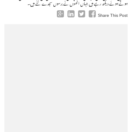
ہوتے ہوئے دیکھ رہے ہیں جہاں انھوں نے برسوں سجدے کئے ہیں۔
Share This Post