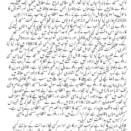
نوٹس مسجد کے باہر چسپاں کیا گیا تھا، لیکن مقامی ذرائع کے مطابق محض ایک گھنٹے بعد
ریلوے ملازمین نے اسے وہاں سے ہٹادیا، جس کے بعد علاقہ میں کشیدگی اور تشویش کا
ماحول پیدا ہوگیا۔قابل ذکر بات یہ ہے کہ ریلوے انتظامیہ کی جانب سے 13/جون
2026کو جاری کیا گیا وہ نوٹس 23جون کو واپس لے لیا تھا جس کے تحت مسجد کو
ریلوے کی اراضی قراردے کر انہدام کا نوٹس چسپاں کیا گیا تھا۔ نوٹس واپس لینے کی
کارروائی اس وقت کی گئی جب مذکورہ حکم کو عدالت عالیہ میں چیلنج کیا گیا اور مسجد
انتظامیہ کی جانب سے تاریخی، قانونی اور دستاویزی شواہد عدالت کے روبرو پیش کئے
گئے۔ عدالت میں پیش کئے گئے اہم ترین شواہد میں وارانسی شہر کا1883 میں تیار کیا گیا
آخری سیٹلمنٹ نقشہ بھی شامل تھا، جس کے مطابق گنج شہیداں مسجد کو واضح طورپر
مسجد کے طورپر درج کیا گیا ہے۔ قابل ذکر ہے کہ اس نقشے میں مسجد کے آس پاس کسی
ریلوے اسٹیشن کا کوئی وجود نہیں ہے۔ نقشے میں دریائے گنگا کو مسجد کے قریب بہتے
ہوئے دکھایا گیا ہے جبکہ دریا پر ایک ریلوے پل زیرتعمیر دکھایا گیا ہے۔ قانونی ماہرین کا
کہنا ہے کہ یہ حقیقت اس امر کی واضح نشاندہی کرتی ہے کہ مسجد کا وجود اس علاقہ میں
ریلوے ڈھانچے کی تعمیر سے پہلے کا ہے۔اس معاملے میں سب سے اہم قانونی پہلو وہ
تحریری بیان ہے جو ریلوے انتظامیہ نے پہلے ایک سول مقدمہ(مسجد انتظامیہ بنام یونین
آف انڈیا ودیگر) میں داخل کیا تھا۔ریلوے انتظامیہ نے اپنے جواب کے متعدد پیرا
گراف میں مسجد کے وجود، اس کی مذہبی حیثیت اور انتظامی ڈھانچے کا واضح اعتراف
کیا تھا۔خصوصاً پیراگراف 18/20اور 29میں ریلوے نے تسلیم کیا تھا کہ گنج شہیداں
مسجد ایک وقف جائیداد ہے اور مسجد کا انتظام وانصرام مسجد انتظامیہ کے پاس ہے۔
مسلمان وہاں باقاعدگی سے نماز ادا کرتے ہیں اور ریلوے انتظامیہ مسجد کی مذہبی
سرگرمیوں میں مداخلت نہیں کرتی۔
قانونی ماہرین کا کہنا ہے کہ جب کوئی سرکاری ادارہ کسی مجاز عدالت کے سامنے کسی
حقیقت کا واضح اعتراف کرچکا ہو تو بعد میں اس کے برعکس موقف اختیارکرنا قانونی