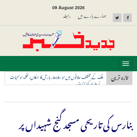
09 August 2026
ہمارے بارے میں
رابطہ
Toggle
ملک کے مختلف علاقوں میں موسلادھار بارش کا امکان، محکمۂ موسمیات
navigation
تازہ ترین
نے جاری کیا الرٹ
دہلی ایمس کے ڈاکٹروں نے تاریخ رقم کی، 209 کلوگرام وزنی مریض کو
دی نئی زندگی
بنارس کی تاریحی مسجد گنج شہیداں پر