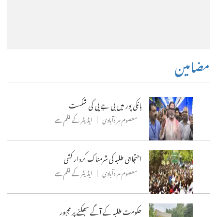
مضامین
بانکی پور میں بی جے پی کی شکست
معصوم مرادآبادی
ایڈیٹر کے قلم سے
احتجاجی طلبہ کی شرمناک کردار کشی
معصوم مرادآبادی
ایڈیٹر کے قلم سے
حکومت طلبہ کے آگے جھکنے پر مجبور