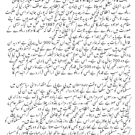
طورپر انتہائی مشکل ہوجاتا ہے۔ اسی بنیاد پر مسجد انتظامیہ نے موقف اختیار کیا کہ
ریلوے اب انتظامی نوٹس کے ذریعہ یہ دعویٰ نہیں کرسکتا کہ پوری جائیداد اس کی ملکیت
ہے۔ تاریخی ریکارڈ واضح طورپر یہ ثابت کرتا ہے کہ گنج شہیداں مسجد صدیوں سے اپنے
مقام پر موجود ہے جبکہ کاشی ریلوے اسٹیشن کا قیام 1887میں عمل میں آیا۔ ایسی
صورت میں ریلوے کے لیے یہ ثابت کرنا انتہائی دشوار تھا کہ مسجد کا وجود ریلوے کے
بعد کا ہے یا یہ اراضی ابتدا ء سے ریلوے کی ملکیت تھی۔
قابل ذکر بات یہ ہے کہ بنارس کی مسجد گج شہیداں تقریباً 900 سال پرانی ہے اوریہ ان
مسجدوں میں سب سے قدیم ہے جن پر مخالفین نے دعوے کئے ہیں۔ گزشتہ دنوں مدھیہ
پردیش کے دھار ضلع میں جس کمال مولا مسجد پر ناجائز قبضہ کرکے مندر میں تبدیل کیا گیا
ہے وہ 700 سال پرانی ہے۔ اس سے قبل ایودھیا میں جس بابری مسجد کو شہید کرکے
رام مندر تعمیر کیا گیا ہے وہ 500سال قدیم تھی۔ اس اعتبار سے بنارس کی مسجد گنج
شہیداں سب سے قدیم ہے جس کو ریلوے نے اپنی اراضی قرار دے کر انہدام کا
نوٹس جاری کیا تھا۔
سبھی جانتے ہیں کہ اس وقت ہندوستان میں بی جے پی کے اقتدار والی ریاستوں میں
مسلمانوں کو سبق سکھانے کے لیے جوزوردار مہم چل رہی ہے اس میں ان کی
مسجدوں، مدرسوں اور مزاروں کا انہدام سب سے زیادہ تشویش ناک ہے۔ روزانہ ہی
کسی نہ کسی صوبے سے کسی مسجد، مدرسے اور مزار پر بلڈوزر چلانے کی خبریں منظر عام پر
آتی ہیں اور اس معاملے میں انتظامیہ اتنی عجلت میں ہوتا ہے کہ وہ مسلمانوں کو سانس
لینے کی بھی اجازت نہیں دیتا۔ کسی بھی مسجد کو غیرقانونی تعمیر قراردے کر اس پر پہلے
نوٹس چسپاں کیا جاتا ہے اور اس کے اگلے روز بلڈوزر وہاں پہنچ جاتے ہیں۔ مسلمانوں کو
ردعمل سے روکنے کے لیے بھاری پولیس کا بندوبست ہوتا ہے تاکہ وہ چیں بھی نہ
کرسکیں۔ مسلمان مکمل بے بسی اور لاچاری کے ساتھ اپنی ان عبادت گاہوں کو مسمار