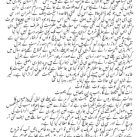
نوٹوں کی گنتی کرنے والے پچاس لوگ ملوث بتائے جاتے ہیں۔رام مندر کی ’دان
پیٹیوں‘ میں جو کچھ ڈالا جاتا ہے اس کی گنتی باقاعدہ اسٹیٹ بینک کے افسران اور سی
سی ڈی وی کیمروں کی نگرانی میں ہوتی ہے، لیکن اس کے باوجود اتنا بڑا غبن ہوجانا حیرت
انگیز ہی نہیں تشویش ناک بھی ہے۔اس معاملے میں حکومت کی طرف سے تشکیل دی
گئی ایس آئی ٹی نے جانچ شروع کردی ہے، لیکن اب تک کوئی مقدمہ درج نہیں کیا گیا
ہے۔پولیس اورجانچ ایجنسیوں نے گنتی میں شامل پانچ لوگوں کو گرفتار کرکے ان سے
تقریباً تین کروڑ روپے برآمد کرلیے ہیں۔کہا جارہا ہے کہ رام مندر ٹرسٹ کے جنرل
سیکریٹری چمپت رائے کے قریبی کئی لوگ جوپہلے روٹیوں کے محتاج تھے چند سال میں
کروڑ پتی بن چکے ہیں۔ مندر نرمان سمیتی کے صدر نرپندر مشرا اور ٹرسٹ کے جنرل
سیکریٹری چمپت رائے دونوں ہی فی الحال ’بیمار‘پڑگئے ہیں۔ یہ بیماری اصلی ہے یا
مصنوعی کچھ کہا نہیں جاسکتا، مگر اتنا تو کہا ہی جاسکتا ہے کہ لوگوں کی اندھی عقیدت کا
فائدہ اٹھاکر ان کی خون پیسنے کی کمائی کو چوروں نے مال غنیمت سمجھ کراڑالیا ہے۔ کبیر
نے شاید ان ہی حالات کے لیے اپنا یہ مشہور دوہا کہا تھا
رام نام کی لوٹ ہے، لوٹ سکے تولوٹ
انت کال پچھتائے گا، جب پران چھائیں گے چھوٹ
دولت کے پجاریوں نے موقع غنیمت جان کر مرنے سے پہلے ہی اپنی کئی پیڑھیوں کا
انتظام کرلیا ہے۔حیرت انگیز بات یہ ہے کہ اتنے بڑے غبن کے باوجود سب کی آنکھوں
میں دھول جھونکنے کی کوشش کی جارہی ہے۔غبن اور چوری کے سنگین الزامات کی
تحقیقات کے لیے سپریم کورٹ میں ایک عرضی دائرکرکے اس معاملے میں ایف آئی آر
درج کرنے اور سی بی آئی سے جانچ کرانے کا مطالبہ کیا گیا ہے۔
اگر آپ رام مندر کی پوری تحریک پر نظرڈالیں تو اس میں دوخاص باتیں آپ کو شروع
سے پریشان کن نظر آئیں گی۔ پہلی بات یہ ہے کہ اس میں بھولے بھالے عوام کے