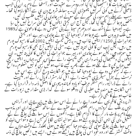
مذہبی جذبات کا استحصال کیا گیا اور دوسرے عقیدت اور آستھا کے نام پر ان کی جیب
ڈھیلی کرنے میں کوئی کسر نہیں چھوڑی گئی۔ یہ معاملہ شروع دن ہی سے آشکارا ہوگیا تھا۔
سب سے پہلے رام مندر کی تعمیر کے لیے سونے اور چاندی کی اینٹیں طلب کی گئیں،
جنھیں پوجا کرکے بھیجا گیا تھا، لیکن آج ان قیمتی اینٹوں کا بھی کوئی سراغ نہیں مل رہا
ہے۔ ایودھیا کے باشندے اوردھرم سینا کے بانی سنتوش دوبے کا دعویٰ ہے کہ1989
میں ملک وبیرون ملک سے پوجا ہوکر ایودھیا آئی سونے چاندی، ہیرے اور قیمتی
جواہرات کی 1250/اینٹیں غائب ہیں۔ یہ بیش قیمت اینٹیں 2002 تک کارسیوک پورم
میں رہیں، لیکن اب ان کا کوئی اتہ پتہ نہیں ہے۔ مٹی کی اینٹیں آج بھی کارسیوک پورم
میں موجود ہیں، لیکن سونے چاندی اور ہیرے جواہرات کی اینٹوں کا کوئی پتہ نہیں۔ ان
اینٹوں کی دیکھبھال کی ذمہ داری بھی چمپت رائے کے پاس تھی۔جہاں یہ اینٹیں رکھی
تھیں وہاں تین تالے لگے ہوئے تھے، پھر یہ کیسے غائب ہوگئیں کسی کو نہیں معلوم۔واضح
رہے کہ سنتوش دوبے نے ایودھیا تھانے میں جو شکایت درج کرائی ہے اس میں
ٹرسٹ کے جنرل سیکریٹری چمپت رائے، انل کمار مشرا، گوپال رائے اور چمپت
رائے کے ڈرائیور رام شنکر عرف ٹنو یادو کو چندہ چوری کا اصل ذمہ دار قرار دیا گیا ہے۔
اس شکایت میں مندر میں عطیہ کی گئی دوکلو سونے کے گدا، بڑی مقدار میں زیورات کے
غائب ہونے کا بھی ذکر ہے۔
اترپردیش کانگریس کے صدر اجے رائے نے اس معاملے میں بی جے پی اور آرایس
ایس پر ملک کے کروڑوں رام بھکتوں کے عقیدے کے ساتھ سنگین غداری اور مذہب
کے نام پر لوٹ مار کرنے کا الزام لگایا ہے۔انھوں نے اس معاملے کی جانچ کے لیے
تشکیل دی گئی ایس آئی ٹی پریہ کہتے ہوئے سوالیہ نشان لگایا کہ ”جن اجے وشواس پنت کو
اس معاملے کی جانچ سونپی گئی ہے وہ مہا کمبھ میلے میں ہوئی بھگدڑ کے وقت وہاں کے
وقت کمشنر تھے اور وہ خود اس کی جانچ میں الجھے ہوئے ہیں، ایسے میں انھیں جانچ کی ذمہ