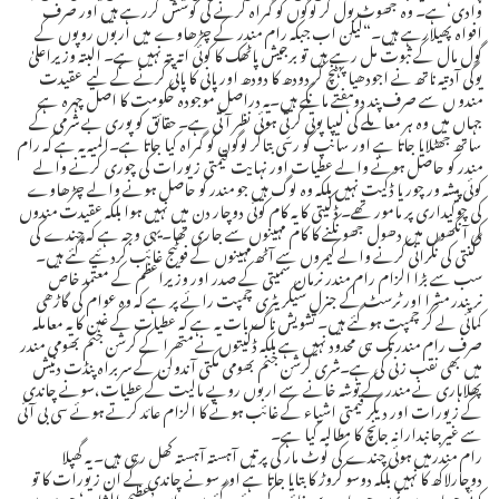
وادی‘ہے۔ وہ جھوٹ بول کر لوگوں کو گمراہ کرنے کی کوشش کررہے ہیں اور صرف
افواہ پھیلارہے ہیں۔“لیکن اب جبکہ رام مندر کے چڑھاوے میں اربوں روپوں کے
گول مال کے ثبوت مل رہے ہیں تو برجیش پاٹھک کا کوئی اتہ پتہ نہیں ہے۔ البتہ وزیراعلیٰ
یوگی آدتیہ ناتھ نے اجودھیا پہنچ کر دودھ کا دودھ اور پانی کا پانی کرنے کے لیے عقیدت
مندو ں سے صرف پند دوہفتے مانگے ہیں۔یہ دراصل موجودہ حکومت کا اصل چہرہ ہے
جہاں میں وہ ہر معاملے کی لیپا پوتی کرتی ہوئی نظر آتی ہے۔ حقائق کو پوری بے شرمی کے
ساتھ جھٹلایا جاتا ہے اور سانپ کو رسّی بتاکر لوگوں کو گمراہ کیا جاتا ہے۔المیہ یہ ہے کہ رام
مندر کو حاصل ہونے والے عطیات اور نہایت قیمتی زیورات کی چوری کرنے والے
کوئی پیشہ ور چور یا ڈکیت نہیں بلکہ وہ لوگ ہیں جو مندر کو حاصل ہونے والے چڑھاوے
کی چوکیداری پر مامور تھے۔ ڈکیتی کا یہ کام کوئی دوچار دن میں نہیں ہوا بلکہ عقیدت مندوں
کی آنکھوں میں دھول جھونکنے کا کام مہینوں سے جاری تھا۔یہی وجہ ہے کہ چندے کی
گنتی کی نگرانی کرنے والے کیمروں سے آٹھ مہینوں کے فوٹیج غائب کردئیے گئے ہیں۔
سب سے بڑا الزام رام مندر نرمان سمیتی کے صدر اور وزیراعظم کے معتمد خاص
نرپندر مشرا اور ٹرسٹ کے جنرل سیکریٹری چمپت رائے پر ہے کہ وہ عوام کی گاڑھی
کمائی لے کر چمپت ہوگئے ہیں۔ تشویش ناک بات یہ ہے کہ عطیات کے غبن کا یہ معاملہ
صرف رام مندر تک ہی محدود نہیں ہے بلکہ ڈکیتوں نے متھرا کے کرشن جنم بھومی مندر
میں بھی نقب زنی کی ہے۔شری کرشن جنم بھومی مکتی آندولن کے سربراہ پنڈت دنیش
پھلاہاری نے مندر کے توشہ خانے سے اربوں روپے مالیت کے عطیات،سونے چاندی
کے زیورات اور دیگر قیمتی اشیاء کے غائب ہونے کا الزام عائد کرتے ہوئے سی بی آئی
سے غیرجانبدارانہ جانچ کا مطالبہ کیا ہے۔
رام مندرمیں ہوئی چندے کی لُوٹ مار کی پرتیں آہستہ آہستہ کھل رہی ہیں۔ یہ گھپلا
دوچارلاکھ کا نہیں بلکہ دوسو کروڑ کا بتایا جاتا ہے اور سونے چاندی کے ان زیورات کا تو
کوئی حساب ہی نہیں جو وہاں سے غائب کردئیے گئے ہیں۔ اس’عظیم الشان‘ چوری میں