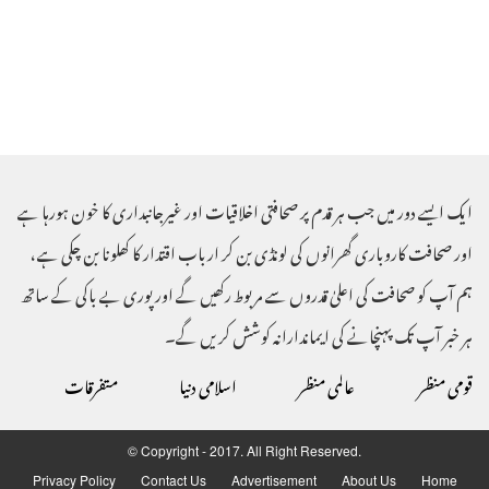
ایک ایسے دور میں جب ہر قدم پر صحافتی اخلاقیات اور غیرجانبداری کا خون ہورہا ہے
اور صحافت کاروباری گھرانوں کی لونڈی بن کر ارباب اقتدار کا کھلونا بن چکی ہے ،
ہم آپ کو صحافت کی اعلیٰ قدروں سے مربوط رکھیں گے اور پوری بے باکی کے ساتھ
ہر خبر آپ تک پہنچانے کی ایماندارانہ کوشش کریں گے۔
قومی منظر
عالمی منظر
اسلامی دنیا
متفرقات
© Copyright - 2017. All Right Reserved.
Privacy Policy
Contact Us
Advertisement
About Us
Home