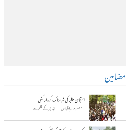
مضامین
احتجاجی طلبہ کی شرمناک کردار کشی
معصوم مرادآبادی
ایڈیٹر کے قلم سے