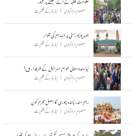
حکومت طلبہ کے آگے جھکنے پر مجبور
معصوم مرادآبادی
ایڈیٹر کے قلم سے
جوہر یونیورسٹی پر انہدام کی تلوار
معصوم مرادآبادی
ایڈیٹر کے قلم سے
کیا ہندوستانی عوام اسرائیل کے طرفدار ہیں؟
معصوم مرادآبادی
ایڈیٹر کے قلم سے
رام مندر’چندہ چوری‘کا اصل مجرم کون
معصوم مرادآبادی
ایڈیٹر کے قلم سے
بنارس کی تاریحی مسجد گنج شہیداں پر انہدام کی تلوار