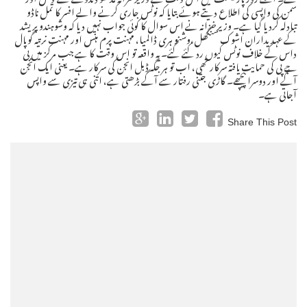
سمن کی واپسی کی اطلاع دیتے ہوئے بتایا کہ نوٹس جاری کرنے والے افسر کا تمل ناڈو
تبادلہ کردیا گیا ہے۔ وزیرخزانہ نے اس سوال کا کوئی جواب نہیں دیا کہ وشوہندو پریشد
کے عہدیداران اشوک سنگھل،وشنو ہری ڈالمیا، مہنت پرم ہنس اور مہنت نرتیہ گوپال
داس کے خلاف نوٹس کیوں رد کئے گئے۔ یہ واقعہ تو اس وقت کا ہے جب مرکز میں بی
جے پی کی حمایت یافتہ سرکار تھی، اب تو ہر جگہ ڈبل انجن کی سرکار ہے۔ یعنی ایک انجن
آگے اور دوسرا پیچھے۔ گاڑی جتنی رفتار سے آگے بڑھتی ہے، اتنی ہی تیزی سے واپس
آجاتی ہے۔
Share This Post