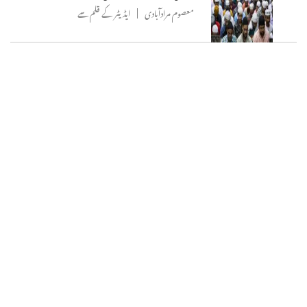
معصوم مرادآبادی
ایڈیٹر کے قلم سے