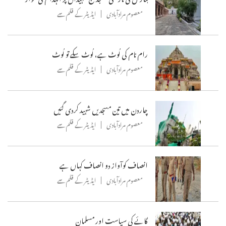
معصوم مرادآبادی
ایڈیٹر کے قلم سے
رام نام کی لُوٹ ہے، لُوٹ سکے تو لُوٹ
معصوم مرادآبادی
ایڈیٹر کے قلم سے
چاردن میں تین مسجدیں شہید کردی گئیں
معصوم مرادآبادی
ایڈیٹر کے قلم سے
انصاف کوآواز دو انصاف کہاں ہے
معصوم مرادآبادی
ایڈیٹر کے قلم سے
گائے کی سیاست اور مسلمان