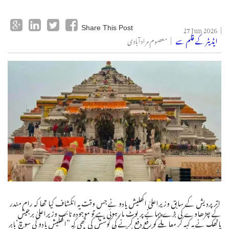
27 Jun 2026
Share This Post
ایڈیٹر کے قلم سے
معصوم مرادآبادی
اترپردیش کے سابق وزیراعلیٰ اکھلیش یادو نے جس وقت یہ انکشاف کیا تھا کہ رام مندر
کے چڑھاوے کی بڑے پیمانے پر لوٹ مار ہوئی ہے تو موجودہ نائب وزیراعلیٰ برجیش
پاٹھک نے یہ کہہ کر معاملے کو رفع دفع کرنے کی کوشش کی تھی کہ ”اکھلیش یادو کی سوچ’بابر