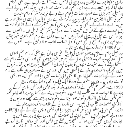
داری سونپنا پورے واقعہ کی پردہ پوشی کی کوشش ہے۔“ اجے رائے نے یہ بھی الزام
عائد کیا کہ’اس گھپلے کے لیے وزیراعظم براہ راست ذمہ دار ہیں، کیونکہ انھوں نے اپنے
پرنسپل سیکریٹری کے طورپر خدمات انجام دینے والے نرپندر مشرا کو رام مندر کی
تعمیراتی کمیٹی کا چیئرمین مقرر کیا۔ مزید یہ کہ ٹرسٹ کے رکن گوپال راؤ پہلے ہی متنازعہ رہے
ہیں۔‘‘اجے رائے نے یہ بھی کہا کہ’’آرایس ایس کا پس منظر رکھنے والے افراد کو ٹرسٹ
میں عہدے دئیے گئے جن میں چمپت رائے اور انل مشرا بھی شامل ہیں۔ انھوں نے
کہا کہ’اس سے قبل بی جے پی اور آرایس ایس کے لوگوں نے رام جنم بھومی شیلا پوجن
کے نام پر بڑی رقم جمع کی تھی جس کا کوئی حساب کتاب موجود نہیں ہے۔ انھوں نے
اس کو 1400 /کروڑ روپے کی چوری بتایا۔
دراصل رام کے نام پر چندہ خوری کی تاریخ اتنی ہی پرانی ہے جتنی کہ رام جنم بھومی
مکتی آندولن۔ یہ تحریک 90/کی دہائی کے آخر میں شروع ہوئی تھی اور اسی وقت رام سے
آستھا رکھنے والے عقیدت مندوں کا جذباتی اور مالی استحصال شروع ہوگیا تھا۔ شروع
میں یہ تحریک وشوہندو پریشد کے ہاتھوں میں تھی اوراس نے ملک وبیرون ملک سے رام
مندر کے لیے جو چندہ اکٹھا کیا اس کا کبھی کوئی حساب نہیں دیا اور کبھی ایسا ہوا بھی
تواسے دبادیا گیا۔ وی پی سنگھ کے دور کا ایک ایک واقعہ یاد آرہا ہے جو مارچ
1990ہے۔محکمہ انکم ٹیکس نے وشو ہندوپریشد کو ایک نوٹس اور سمن جاری کرکے
چندے کا حساب کتاب طلب کیا، جس پر وشوہندو پریشد نے آسمان سرپر اٹھالیا۔ محکمہ
انکم ٹیکس کے ڈپٹی ڈائریکٹر وشوبندھو گپتا نے وشو ہندو پریشد سے پچھلے دوبرسوں کی
اکاؤنٹ تفصیلات طلب کی تھیں۔ اس کارروائی کے خلاف وشوہندوپریشد نے
وزیراعظم وی پی سنگھ کی رہائش گاہ پر دھرنا دیا اور نوٹس واپس لینے کے لیے دباؤ ڈالا۔یہ
وہ دور تھا جب مرکز میں نیشنل فرنٹ کی حکومت تھی اور بی جے پی باہر سے اس کی
حمایت کررہی تھی۔ نتیجہ یہ ہوا کہ محضچوبیس گھنٹے میں نوٹس اور سمن دونوں خارج کردئیے
گئے۔ اگلے روز پارلیمنٹ میں اس وقت کے وزیرخزانہ مدھو ڈنڈوتے نے نوٹس اور