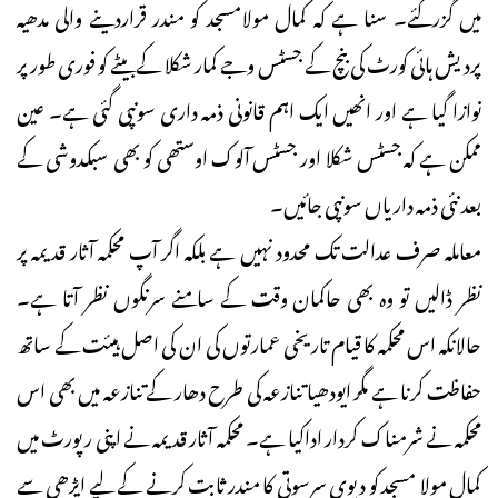
میں گزرگئے۔ سنا ہے کہ کمال مولامسجد کو مندر قراردینے والی مدھیہ
پردیش ہائی کورٹ کی بنچ کے جسٹس وجے کمار شکلا کے بیٹے کو فوری طورپر
نوازا گیا ہے اور انھیں ایک اہم قانونی ذمہ داری سونپی گئی ہے۔ عین
ممکن ہے کہ جسٹس شکلا اور جسٹس آلوک اوستھی کو بھی سبکدوشی کے
بعد نئی ذمہ داریاں سونپی جائیں۔
معاملہ صرف عدالت تک محدود نہیں ہے بلکہ اگر آپ محکمہ آثار قدیمہ پر
نظر ڈالیں تو وہ بھی حاکمان وقت کے سامنے سرنگوں نظر آتا ہے۔
حالانکہ اس محکمہ کا قیام تاریخی عمارتوں کی ان کی اصل ہیئت کے ساتھ
حفاظت کرنا ہے مگر ایودھیا تنازعہ کی طرح دھار کے تنازعہ میں بھی اس
محکمہ نے شرمناک کردار اداکیا ہے۔ محکمہ آثار قدیمہ نے اپنی رپورٹ میں
کمال مولا مسجد کو دیوی سرسوتی کا مندر ثابت کرنے کے لیے ایڑھی سے