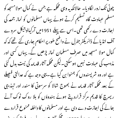
چوٹی تک زور لگادیا۔ حالانکہ یہ وہی محکمہ ہے جس نے کمال مولامسجد کو
مسلم عبادت گاہ تسلیم کرتے ہوئے یہاں مسلمانوں کو نماز جمعہ کی
اجازت دے رکھی تھی۔اس سے پہلے 1951میں آرکیالوجیکل سروے
آف انڈیا کے ڈائریکٹر جنرل نے واضح طورپر احکام جاری کئے تھے کہ کہ
کمال مولا مسجد میں صرف مسلمان نماز پڑھیں گے، یہاں کسی اور
مذہب کی عبادت نہیں ہوسکتی۔لیکن محکمہ آثار قدیمہ کی نیت بدل گئی
ہے اور وہ شرپسندوں کو ہمنوا بن گیا ہے۔یہی وجہ ہے کہ عدالتی فیصلے
کے بعد محکمہ آثار قدیمہ نے بھوج شالا کو سرسوتی کا مندر اور تہذیبی
ریسرچ کا قدیم مرکز قراردیتے ہوئے ہندوؤں کو بلا روک ٹوک آنے
جانے کی اجازت دے دی ہے اور مسلمانوں کا داخلہ ممنوع قراردے
دیا ہے۔ اس سے پہلے2003میں محکمہ آثار قدیمہ نے ہندو فریق کو صرف