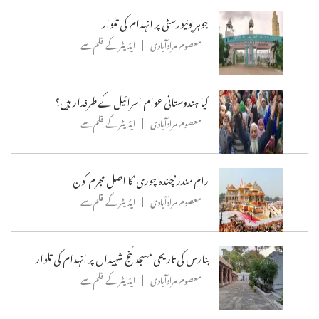
جوہر یونیورسٹی پر انہدام کی تلوار
معصوم مرادآبادی
ایڈیٹر کے قلم سے
کیا ہندوستانی عوام اسرائیل کے طرفدار ہیں؟
معصوم مرادآبادی
ایڈیٹر کے قلم سے
رام مندر’چندہ چوری‘کا اصل مجرم کون
معصوم مرادآبادی
ایڈیٹر کے قلم سے
بنارس کی تاریحی مسجد گنج شہیداں پر انہدام کی تلوار
معصوم مرادآبادی
ایڈیٹر کے قلم سے