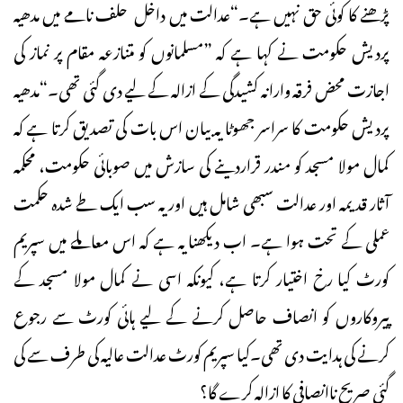
پڑھنے کا کوئی حق نہیں ہے۔“عدالت میں داخل حلف نامے میں مدھیہ
پردیش حکومت نے کہا ہے کہ ”مسلمانوں کو متنازعہ مقام پر نماز کی
اجازت محض فرقہ وارانہ کشیدگی کے ازالہ کے لیے دی گئی تھی۔“مدھیہ
پردیش حکومت کا سراسر جھوٹا یہ بیان اس بات کی تصدیق کرتا ہے کہ
کمال مولا مسجد کو مندر قراردینے کی سازش میں صوبائی حکومت، محکمہ
آثار قدیمہ اور عدالت سبھی شامل ہیں اور یہ سب ایک طے شدہ حکمت
عملی کے تحت ہوا ہے۔ اب دیکھنا یہ ہے کہ اس معاملے میں سپریم
کورٹ کیا رخ اختیار کرتا ہے، کیونکہ اسی نے کمال مولا مسجد کے
پیروکاروں کو انصاف حاصل کرنے کے لیے ہائی کورٹ سے رجوع
کرنے کی ہدایت دی تھی۔کیا سپریم کورٹ عدالت عالیہ کی طرف سے کی
گئی صریح ناانصافی کا ازالہ کرے گا؟