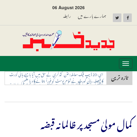
06 August 2026
ہمارے بارے میں
رابطہ
Toggle
navigation
تازہ ترین
ابھیشیک بنرجی کو کلکتہ ہائی کورٹ سے جھٹکا، بیرونِ ملک علاج کی اجازت
کی درخواست مسترد
کمال مولیٰ مسجد پر ظالمانہ قبضہ