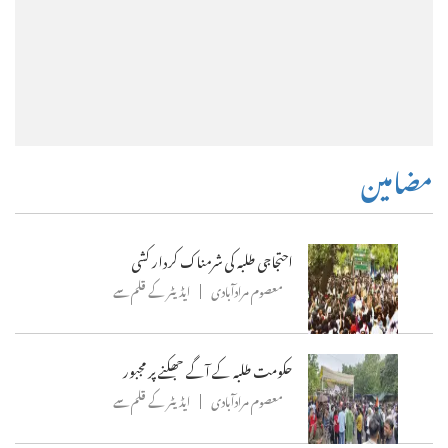
مضامین
احتجاجی طلبہ کی شرمناک کردار کشی
معصوم مرادآبادی
ایڈیٹر کے قلم سے
حکومت طلبہ کے آگے جھکنے پر مجبور
معصوم مرادآبادی
ایڈیٹر کے قلم سے