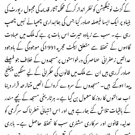
کے گزٹ نوٹیفکیشن کو نظر انداز کرکے محکمہ آثار قدیمہ کی مجہول رپورٹ کی
بنیاد پر ایک ایسا فیصلہ صادر کیا جس کی جانبداری چھپائے نہیں چھپ
رہی ہے۔ سب سے زیادہ حیرت اس بات پر ہے کہ ملک میں عبادت
گاہوں کے تحفظ سے متعلق ایکٹ مجریہ1991کی موجودگی کے باوجود
عدالتیں زعفرانی عناصر کی درخواستوں پرمسجدوں کے خلاف جو فیصلے
صادر کررہی ہیں ان سے ملک میں قانون کی حکمرانی کے لیے سنگین چیلنج
پیدا ہوگئے ہیں۔ مسجدوں کے سروے کرواکے انھیں متنازعہ قرار دینا
اب عدالتوں کا روز کا معمول بن گیا ہے۔ ہرتاریخی مسجد کے نیچے مندر
کے باقیات تلاش کئے جارہے ہیں اور اس انتہائی خطرناک سرگرمی کو
عدلیہ، قانون اور سرکاری مشنری سب کا تحفظ حاصل ہے۔ بابری
مسجد کے مقام پر ناجائز رام مندر کی تعمیر ایک ایسا ناسور ہے جس سے