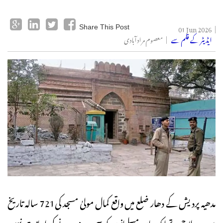
01 Jun 2026
Share This Post
ایڈیٹر کے قلم سے
معصوم مرادآبادی
مدھیہ پردیش کے دھار ضلع میں واقع کمال مولیٰ مسجد کی721 سالہ تاریخ
میں یہ پہلا جمعہ تھا کہ وہاں مسلمانوں کو سجدہ ریز ہونے کی اجازت نہیں