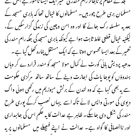
مسلمان بری طرح چور ہیں۔ مسلمانوں کا خیال تھا کہ بابری مسجد کے
بعد یہ سلسلہ رک جائے گا اور وہ امن وچین کی زندگی گزارسکیں گے،
لیکنیہ خیال قطعی غلط ثابت ہوا ہے کیونکہ بابری مسجد کی جگہ رام مندر کی
تعمیر کے بعد ایسا محسوس ہوتا ہے کہ ایک مستقل پٹارہ کھل گیا ہے۔
مدھیہ پردیش ہائی کورٹ نے کمال مولا مسجد کو مندر قراردے کر وہاں
ہندوؤں کو پوجا پاٹ کی اجازت دینے کے ساتھ ساتھ مرکزی حکومت
سے یہ بھی کہا ہے کہ وہ لندن کے برٹش میوزیم میں رکھی ہوئی واگ
دیوی کی مورتی واپس لائے تاکہ اسے یہاں نصب کرکے پوری طرح
مندر کی شکل دی جاسکے۔ ظاہر ہے عدالت کا یہ حکم اس کی جانبداری
اور ناانصافی کا گواہ ہے۔ عدالت نے اپنے فیصلے میں مسلمانوں پر یہ