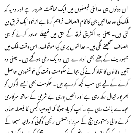
ان دونوں ہی عدالتی فیصلوں میں ایک مماثلت ضرور ہے اور وہ یہ کہ
ملک کی وہ عدالتیں جن کا کام انصاف فراہم کرنا ہے ازخود ایک فریق بن
گئی ہیں۔ یعنی وہ اکثریتی فرقہ کے حق میں فیصلے صادر کرنے کو ہی
انصاف سمجھنے لگی ہیں۔ عدالتوں پر ہی کیا موقوف، اس وقت ملک میں
جمہوریت کے جتنے بھی ادارے ہیں وہ یک رخی ہوگئے ہیں۔ یعنی وہ
آئین وقانون کا نفاذ کرنے کی بجائے حکومت وقت کی خوشنودی حاصل
کرنے کے لیے ہی سب کچھ کررہے ہیں۔ حکومت بھی ایسے لوگوں کو
بھرپور خیال رکھ رہی ہے اور انھیں پوری بے شرمی کے ساتھ سرکاری
عہدے بانٹ رہی ہے۔ آپ کو یاد ہوگا کہ ایودھیا کیس کا فیصلہ صادر
کرنے والی دستوری بنچ کے سربراہ جسٹس رنجن گوگوئی کو راجیہ سبھا کے
لیے نامزد کیا گیا تھا اور اس بنچ کے ایک دوسرے جج کو گورنر بنایا گیا تھا۔