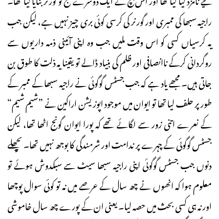
راجیہ سبھا کی ممبری اور گورنر کی کرسی کوئی بری چیز نہیں ہے، لیکن جب
یہ کرسیاں کسی کو اس وقت ملیں جب وہ اپنی آئینی ذمہ داریوں سے
روگردانی کرکے ناانصافی اور ظلم کی بنیاد ڈالے تو یقینا یہ ذلت کا طوق بن
جاتی ہیں۔ مجھے یاد ہے کہ جب جسٹس گوگوئی نے راجیہ سبھا کے ممبر کے
طورپر حلف لیا تھا تو ایوان میں موجود اپوزیشن اراکین نے ”شیم شیم“
کے نعرے اتنی زور سے لگائے تھے کہ پورا ایوان گونج اٹھا تھا، لیکن
جسٹس گوگوئی کے چہرے پر ندامت اور شرمندگی کا بوجھ نہیں تھا۔ پچھلے
دنوں جب جسٹس گوگوئی اپنی راجیہ سبھا سیٹ سے سبکدوش ہوئے تو
معلوم ہوا کہ انھوں نے چھ سال کے عرصے میں نہ تو کوئی سوال پوچھا
اور نہ ہی کسی بحث میں حصہ لیا۔ یعنی ان کے پورے چھ سال خاموشی