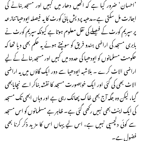
’احسان‘ ضرور کیا ہے کہ انھیں دھار میں کہیں اور مسجد بنانے کی
اجازت مل سکتی ہے۔مدھیہ پردیش ہائی کورٹ کا یہ فیصلہ ایودھیا تنازعہ
پر سپریم کورٹ کے فیصلے کی نقل معلوم ہوتا ہے کیونکہ سپریم کورٹ نے
بابری مسجد کی اراضی ہندو فریق کو سونپتے ہوئے یہ حکم بھی دیا تھا کہ
حکومت مسلمانوں کو ایودھیا کی حدود میں کہیں اور مسجد بنانے کے لیے
اراضی الاٹ کرے ۔ بلاشبہ ایودھیا سے دور ایک گاؤں میں یہ اراضی
الاٹ بھی کی گئی اور ایک خوبصورت مسجد کا نقشہ بناکر اسے نچایابھی
گیا، لیکن وہ جگہ آج بھی خاک پھانک رہی ہے اور وہاں ابھی تک مسجد
کی ایک اینٹ بھی نہیں رکھی گئی ہے۔ ظاہر ہے مسلمانوں کو اس مسجد
سے کوئی دلچسپی نہیں ہے، اس لیے یہاں اس کا مز ید ذکر کرنا بھی
فضول ہے۔