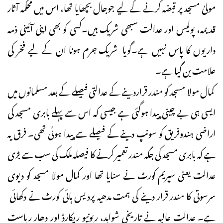
مولیٰ مسجد پر قبضہ کرنے کے لیے جوجال بچھایا تھا، اس میں محکمہ آثار
قدیمہ، پولیس اور عدالت سبھی شریک ہیں۔کسی کو بھی اپنی آئینی ذمہ
داریوں کا پاس نہیں ہے۔گویا شریک جرم ہونا ان کے لیے فخر کی
علامت بن گیا ہے۔
کمال مولا مسجد کو مندر قراردینے کے عدالتی فیصلے کے بعد مسلمانوں میں
ایسی ہی بے چینی پیدا ہوگئی ہے جیسی کہ اس سے پہلے بابری مسجد کی
اراضی ہندوفریق کو سونپ دینے کے فیصلے سے پیدا ہوئی تھی۔ فرق یہ
ہے کہ بابری مسجد کی جگہ مندر تعمیر کرنے کا فیصلہ ملک کی سب سے بڑی
عدالت یعنی سپریم کورٹ نے سنایا تھا اور کمال مولا مسجد کو دیوی
سرسوتی کا مندر قرار دینے کی ہمت مدھیہ پردیس ہائی کورٹ نے دکھائی
ہے۔ عدالت عالیہ نے تاریخی شواہد، ریونیو ریکارڈ اور دھار ریاست