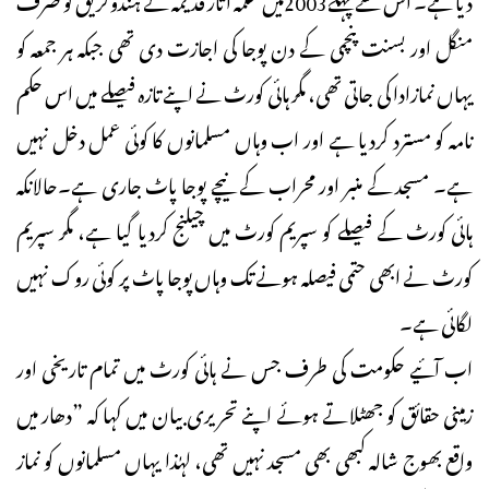
منگل اور بسنت پنچمی کے دن پوجا کی اجازت دی تھی جبکہ ہر جمعہ کو
یہاں نمازادا کی جاتی تھی، مگر ہائی کورٹ نے اپنے تازہ فیصلے میں اس حکم
نامہ کو مسترد کردیا ہے اور اب وہاں مسلمانوں کا کوئی عمل دخل نہیں
ہے۔ مسجد کے منبر اور محراب کے نیچے پوجا پاٹ جاری ہے۔حالانکہ
ہائی کورٹ کے فیصلے کو سپریم کورٹ میں چیلنج کردیا گیا ہے، مگر سپریم
کورٹ نے ابھی حتمی فیصلہ ہونے تک وہاں پوجا پاٹ پر کوئی روک نہیں
لگائی ہے۔
اب آئیے حکومت کی طرف جس نے ہائی کورٹ میں تمام تاریخی اور
زمینی حقائق کو جھٹلاتے ہوئے اپنے تحریری بیان میں کہا کہ ”دھار میں
واقع بھوج شالہ کبھی بھی مسجد نہیں تھی، لہٰذا یہاں مسلمانوں کو نماز