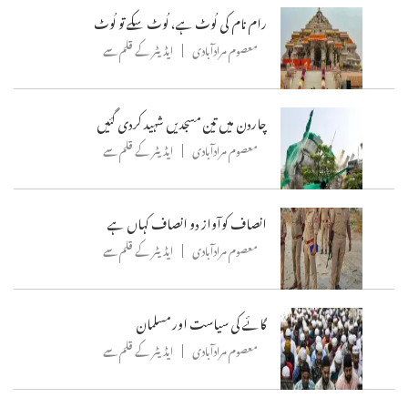
رام نام کی لُوٹ ہے، لُوٹ سکے تو لُوٹ
معصوم مرادآبادی
ایڈیٹر کے قلم سے
چاردن میں تین مسجدیں شہید کردی گئیں
معصوم مرادآبادی
ایڈیٹر کے قلم سے
انصاف کوآواز دو انصاف کہاں ہے
معصوم مرادآبادی
ایڈیٹر کے قلم سے
گائے کی سیاست اور مسلمان
معصوم مرادآبادی
ایڈیٹر کے قلم سے