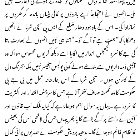
ملی۔انھوں نے احتجاجاً اپنے بازوؤں پر کالی پٹیاں باندھ کر گھروں پر
نمازادا کی۔ اس کے باوجود دھار ضلع کے ایس پی سچن شرما نے انھیں
دھمکایا کہ”ہمت ہے تو آگے آؤ۔“اتنا ہی نہیں انھوں نے بھارت ماتا
کی جے کا نعرہ کچھجس انداز میں لگایا اسے دیکھ کر یوں محسوس ہوا کہ وہ
آئینی ذمہ داریوں سے بندھے ہوئے کوئی پولیس آفیسر نہیں بلکہ بجرنگ دل
کے کارکن ہوں۔ سچن شرما کے اس جارحانہ عمل میں بی جے پی
حکومت کا وہ گھمنڈ صاف نظر آتا ہے جس کا سرچشمہ اقتدار اور اکثریت
کا غرور ہے۔یہاں یہ سوال اہم ہوجاتا ہے کہ کیا یہ ملک اب قانون اور
آئین کے راستے پر آگے بڑھے گا یا پھر یہاں جس کی لاٹھی اس کی بھینس
کا نظام قائم ہوجائے گا۔ مدھیہ پردیش حکومت نے صدیوں پرانی کمال