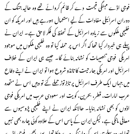
فوجی اڈے مہنگی قیمت دے کر قائم کروائے تھے وہ حالیہ جنگ کے
دوران اسرائیلی مفادات کے لیے استعمال ہورہے ہیں اور امریکہ کو ان
خلیجی ملکوں سے زیادہ اسرائیل کے تحفظ کی فکر لاحق ہے۔ ایران نے
پہلے ہی خبردار کیا تھا کہ اگر اس پر حملہ کیا تو وہ خلیجی ملکوں میں موجود
امریکی فوجی تنصیبات کو نشانہ بنائے گا۔ جیسے ہی ایران کے خلاف
اسرائیل اور امریکی جارحیت کا تانڈو شروع ہوا تو ایران نے اپنے دفاع
میں جہاں ایک طرف اسرائیل پر تابڑتوڑ حملے کئے تو وہیں اس نے متحدہ
عرب امارات، قطر، بحرین، کویت اور سعودی عرب میں امریکی فوجی
اڈوں کو بھی نشانہ بنایا۔ حالانکہ ایران نے اپنے خلیجی پڑوسیوں سے
معافی مانگی ہے، لیکن ایران کے پاس اس کے علاوہ کوئی چارہ بھی نہیں
تھا اور وہ پہلے ہی اس کی وارننگ دے چکا تھا۔ یوں بھی یہ فوجی اڈے