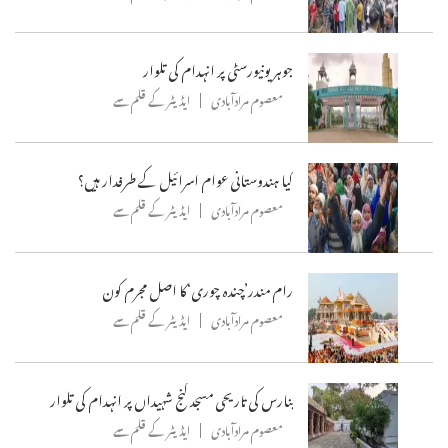
جوہر یونیورسٹی پر انہدام کی تلوار
معصوم مرادآبادی
ایڈیٹر کے قلم سے
کیا ہندوستانی عوام اسرائیل کے طرفدار ہیں؟
معصوم مرادآبادی
ایڈیٹر کے قلم سے
رام مندر’چندہ چوری‘کا اصل مجرم کون
معصوم مرادآبادی
ایڈیٹر کے قلم سے
بنارس کی تاریحی مسجد گنج شہیداں پر انہدام کی تلوار
معصوم مرادآبادی
ایڈیٹر کے قلم سے