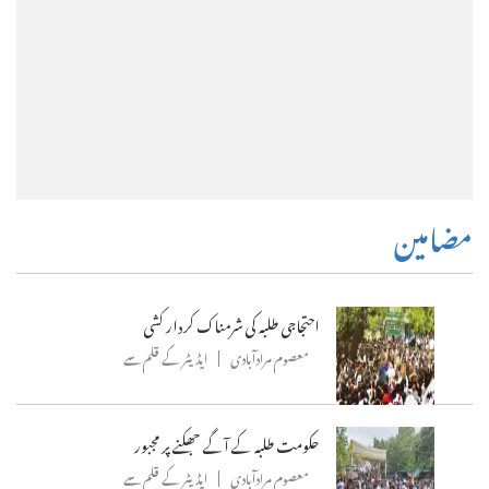
مضامین
احتجاجی طلبہ کی شرمناک کردار کشی
معصوم مرادآبادی
ایڈیٹر کے قلم سے
حکومت طلبہ کے آگے جھکنے پر مجبور
معصوم مرادآبادی
ایڈیٹر کے قلم سے