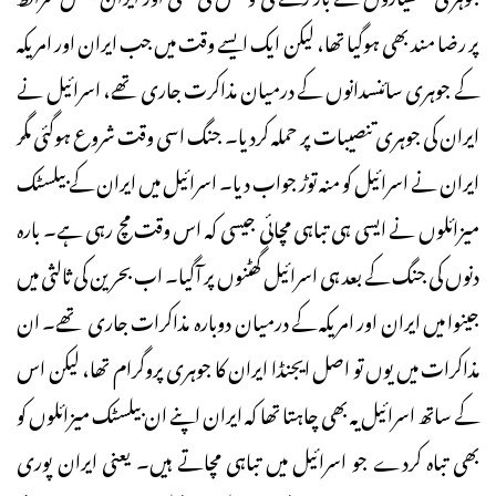
پر رضا مند بھی ہوگیا تھا، لیکن ایک ایسے وقت میں جب ایران اور امریکہ
کے جوہری سائنسدانوں کے درمیان مذاکرت جاری تھے، اسرائیل نے
ایران کی جوہری تنصیبات پر حملہ کردیا۔ جنگ اسی وقت شروع ہوگئی مگر
ایران نے اسرائیل کو منہ توڑ جواب دیا۔ اسرائیل میں ایران کے بیلسٹک
میزائلوں نے ایسی ہی تباہی مچائی جیسی کہ اس وقت مچ رہی ہے۔ بارہ
دنوں کی جنگ کے بعد ہی اسرائیل گھٹنوں پر آگیا۔ اب بحرین کی ثالثی میں
جینوا میں ایران اور امریکہ کے درمیان دوبارہ مذاکرات جاری تھے۔ ان
مذاکرات میں یوں تو اصل ایجنڈا ایران کا جوہری پروگرام تھا، لیکن اس
کے ساتھ اسرائیل یہ بھی چاہتا تھا کہ ایران اپنے ان بیلسٹک میزائلوں کو
بھی تباہ کردے جو اسرائیل میں تباہی مچاتے ہیں۔ یعنی ایران پوری