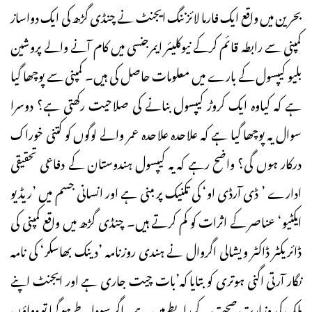
بحرین میں واقع ایک فارما لائزننگ ایجنٹ نے چنڈی گڑھ کی ایک دواساز
کمپنی سے رابطہ قائم کرکے نیوکلیئر ایمرجنسی میں کام آنے والے پروشین
بلیو کیپسول کے بارے میں معلومات حاصل کی ہیں۔ کمپنی سے پوچھا گیا
ہے کہ کیاوہ ایک کروڑ کیپسول بنانے کی صلاحیت رکھتی ہے؟ دوسرا
سوال یہ پوچھا گیا ہے کہ علاحدہ علاحدہ عمر والے لوگوں کو کتنی خوراک
درکار ہوں گی؟ واضح رہے کہ یہ کیپسول ہندوستان کے دفاعی تحقیقی
ادارے ’ ڈی آرڈی او‘ کی تکنیک پر مبنی ہے اور انسانی جسم میں ’ریڈیو
ایکٹیو‘ عناصر کے اثرات کو کم کرتے ہیں۔ چنڈی گڑھ میں واقع کمپنی کی
ڈائریکٹر ڈاکٹر ویشالی اگروال نے ہندی روزنامہ ’دینک بھاسکر‘ کی نامہ
نگار آرتی اگنی ہوتری کو بتایا کہ’بات چیت جاری ہے اور ایجنٹ اپنے
ملک کی وزارت صحت کے رابطے میں ہے۔اگر سودا طے ہو گیا تو دواؤں