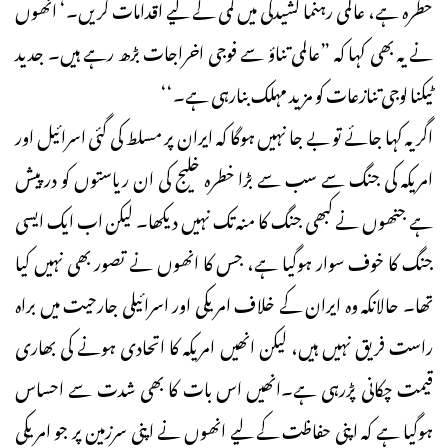
خطرہ ہے، عالمی رہنما کشیدگی میں کمی کے لیے اقدامات کریں۔‘ انھوں
نے یہ بھی کہا کہ ”عالمی تناؤ سے فوجی اخراجات بڑھ رہے ہیں۔ جدید
ٹیکنا لوجی تنازعات کو مزید مہلک بنارہی ہے۔‘‘
اگر یہ کہا جائے تو بے جا نہیں ہوگا کہ ایران پر مسلط کی گئی اسرائیل اور
امریکہ کی جنگ سے سب سے بڑا خطرہ خلیج کی ان ریاستوں کو درپیش
ہے جنھوں نے کبھی جنگ کا منہ تک نہیں دیکھا۔ لیکن اب ایک ایسی
جنگ کا خوف سوار ہوگیا ہے، جس کا انھوں نے تصور بھی نہیں کیا
تھا۔ حالانکہ وہ ایران کے خلاف امریکی اور اسرائیلی جارحیت میں براہ
راست فریق نہیں ہیں، لیکن انھیں امریکہ کا اتحادی ہونے کی بھاری
قیمت چکانی پڑرہی ہے۔انھیں اس بات کا بھی شدت سے احساس
ہوگیا ہے کہ اپنی حفاظت کے لیے انھوں نے اپنی سرزمین پر جو امریکی