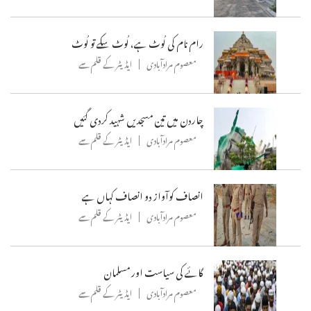
رام نام کی لُوٹ ہے، لُوٹ سکے تو لُوٹ
معصوم مرادآبادی
ایڈیٹر کے قلم سے
چاردن میں تین مسجدیں شہید کردی گئیں
معصوم مرادآبادی
ایڈیٹر کے قلم سے
انصاف کوآواز دو انصاف کہاں ہے
معصوم مرادآبادی
ایڈیٹر کے قلم سے
گائے کی سیاست اور مسلمان
معصوم مرادآبادی
ایڈیٹر کے قلم سے