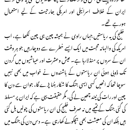
ایران کے خلاف اسرائیلی اور امریکی جارحیت کے لیے استعمال
ہورہے تھے۔
خلیج کی یہ ریاستیں جہاں راوی نے ہمیشہ چین ہی چین لکھا ہے، اب
امریکہ کی والہانہ محبت میں ایک ایسے خطرے سے دوچار ہیں جو ہر وقت
ان کے سروں پر منڈلارہا ہے۔ عیش وعشرت اور عیاشیوں میں گردن
تک ڈوبی ہوئی ان ریاستوں کے باشندوں نے خواب میں بھی نہیں
سوچا تھا کہ انھیں کسی ایسی جنگ کا شکار بننا پڑے گا، جوان سے دن کا
چین اور رات کی نیند چھین لے گی، مگر حقیقت یہی ہے کہ ایران پر مسلط
کی گئی جنگ کے نتیجے میں نہ صرف خلیج کی ان ریاستوں کی چولیں ہل گئی
ہیں بلکہ ان کی معیشت بھی ہچکولے کھارہی ہے۔ دس دن کی جنگ میں