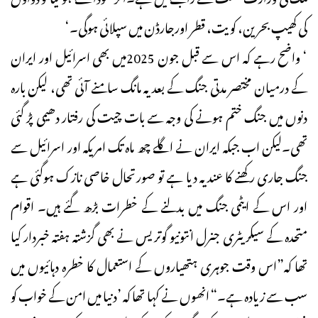
کی کھیپ بحرین، کویت، قطر اورجارڈن میں سپلائی ہوگی۔‘
‘ واضح رہے کہ اس سے قبل جون 2025میں بھی اسرائیل اور ایران
کے درمیان مختصر مدتی جنگ کے بعد یہ مانگ سامنے آئی تھی، لیکن بارہ
دنوں میں جنگ ختم ہونے کی وجہ سے بات چیت کی رفتار دھیمی پڑ گئی
تھی۔لیکن اب جبکہ ایران نے اگلے چھ ماہ تک امریکہ اور اسرائیل سے
جنگ جاری رکھنے کا عندیہ دیا ہے تو صورتحال خاصی نازک ہوگئی ہے
اور اس کے ایٹمی جنگ میں بدلنے کے خطرات بڑھ گئے ہیں۔ اقوام
متحدہ کے سیکریٹری جنرل انتونیو گوتریس نے بھی گزشتہ ہفتہ خبردار کیا
تھا کہ”اس وقت جوہری ہتھیاروں کے استعمال کا خطرہ دہائیوں میں
سب سے زیادہ ہے۔“ انھوں نے کہا تھا کہ ’دنیا میں امن کے خواب کو