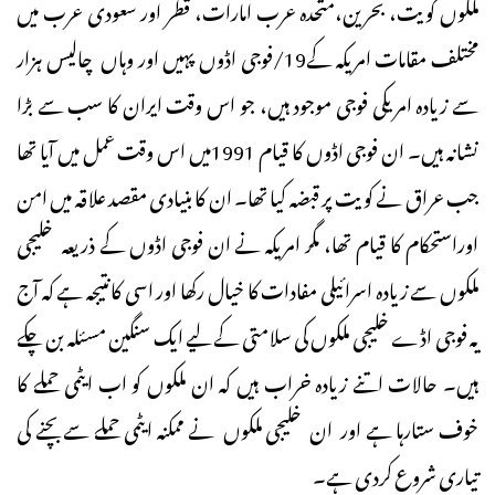
ملکوں کویت، بحرین،متحدہ عرب امارات، قطر اور سعودی عرب میں
مختلف مقامات امریکہ کے19/فوجی اڈوں پہیں اور وہاں چالیس ہزار
سے زیادہ امریکی فوجی موجود ہیں، جو اس وقت ایران کا سب سے بڑا
نشانہ ہیں۔ ان فوجی اڈوں کا قیام 1991میں اس وقت عمل میں آیا تھا
جب عراق نے کویت پر قبضہ کیا تھا۔ ان کا بنیادی مقصد علاقہ میں امن
اوراستحکام کا قیام تھا، مگر امریکہ نے ان فوجی اڈوں کے ذریعہ خلیجی
ملکوں سے زیادہ اسرائیلی مفادات کا خیال رکھا اور اسی کانتیجہ ہے کہ آج
یہ فوجی اڈے خلیجی ملکوں کی سلامتی کے لیے ایک سنگین مسئلہ بن چکے
ہیں۔ حالات اتنے زیادہ خراب ہیں کہ ان ملکوں کو اب ایٹمی حملے کا
خوف ستارہا ہے اور ان خلیجی ملکوں نے ممکنہ ایٹمی حملے سے بچنے کی
تیاری شروع کردی ہے۔