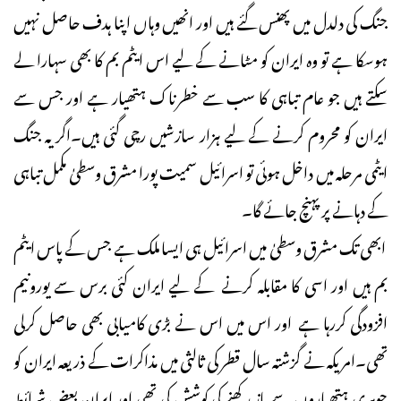
جنگ کی دلدل میں پھنس گئے ہیں اور انھیں وہاں اپنا ہدف حاصل نہیں
ہوسکا ہے تو وہ ایران کو مٹانے کے لیے اس ایٹم بم کا بھی سہارا لے
سکتے ہیں جو عام تباہی کا سب سے خطرناک ہتھیار ہے اور جس سے
ایران کو محروم کرنے کے لیے ہزار سازشیں رچی گئی ہیں۔اگر یہ جنگ
ایٹمی مرحلہ میں داخل ہوئی تو اسرائیل سمیت پورا مشرق وسطیٰ مکمل تباہی
کے دہانے پر پہنچ جائے گا۔
ابھی تک مشرق وسطیٰ میں اسرائیل ہی ایسا ملک ہے جس کے پاس ایٹم
بم ہیں اور اسی کا مقابلہ کرنے کے لیے ایران کئی برس سے یورونیم
افزودگی کررہا ہے اور اس میں اس نے بڑی کامیابی بھی حاصل کرلی
تھی۔امریکہ نے گزشتہ سال قطر کی ثالثی میں مذاکرات کے ذریعہ ایران کو
جوہری ہتھیاروں سے باز رکھنے کی کوشش کی تھی اور ایران بعض شرائط