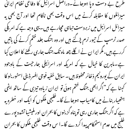
طرح بے دست وپا ہوجائے۔دراصل اسرائیل کا دفاعی نظام ایرانی
میزائلوں کا مقابلہ کرنے میں اس وقت بھی ناکام تھا اور آج بھی یہ
میزائل اسرائیل میں زبردست تباہی مچارہے ہیں۔یہی وجہ ہے کہ امریکی
صدر ٹرمپ کے تیور نرم پڑگئے ہیں اور وہ جنگ جلد ختم کرنے کی باتیں
کررہے ہیں، مگر ایرا ن نے اگلے چھ ماہ تک جنگ جاری رکھنے کا اعلان کیا
ہے۔ماہرین کا خیال ہے کہ امریکہ اور اسرائیلی جارحیت کے باوجود
ایران کے یورونیم ذخائر محفوظ ہیں۔ سابق خفیہ فوجی افسر ڈینی اسٹورینو کا
کہنا ہے کہ”اگر ابھی جنگ ختم ہوئی تو ایران زیادہ تیزی کے ساتھ ایٹمی
ہتھیار بنانے میں کامیاب ہوجائے گا۔خلیجی ملکوں کو ایک اور خطرہ یہ
ہے کہ اگر جنگ جاری رہی تو پناہ گزینوں کا بحران اور ملیشیا تشدد پورے
خلیج میں عدم استحکام پیدا کردے گا۔ا س وقت خلیجی ملکوں کا بحران