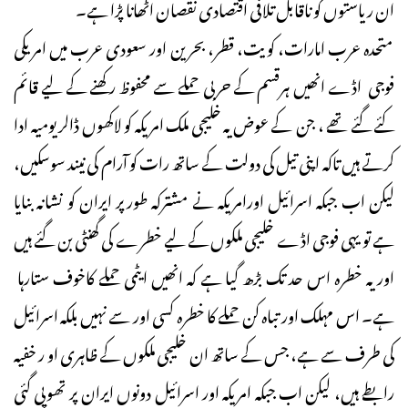
ان ریاستوں کو ناقابل تلافی اقتصادی نقصان اٹھانا پڑا ہے۔
متحدہ عرب امارات، کویت، قطر، بحرین اور سعودی عرب میں امریکی
فوجی اڈے انھیں ہرقسم کے حربی حملے سے محفوظ رکھنے کے لیے قائم
کئے گئے تھے ، جن کے عوض یہ خلیجی ملک امریکہ کو لاکھوں ڈالر یومیہ ادا
کرتے ہیں تاکہ اپنی تیل کی دولت کے ساتھ رات کو آرام کی نیند سوسکیں،
لیکن اب جبکہ اسرائیل اورامریکہ نے مشترکہ طورپر ایران کو نشانہ بنایا
ہے تو یہی فوجی اڈے خلیجی ملکوں کے لیے خطرے کی گھنٹی بن گئے ہیں
اور یہ خطرہ اس حد تک بڑھ گیا ہے کہ انھیں ایٹمی حملے کاخوف ستارہا
ہے۔ اس مہلک اور تباہ کن حملے کا خطرہ کسی اور سے نہیں بلکہ اسرائیل
کی طرف سے ہے، جس کے ساتھ ان خلیجی ملکوں کے ظاہری او ر خفیہ
رابطے ہیں، لیکن اب جبکہ امریکہ اور اسرائیل دونوں ایران پر تھوپی گئی