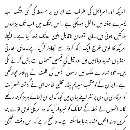
امریکہ اور اسرائیل کی طرف سے ایران پر مسلط کی گئی جنگ اب
تیسرے ہفتہ میں داخل ہوچکی ہے۔اس جنگ میں اب تک ہزاروں
ہلاکتیں ہوئی ہیں۔مالی نقصان ناقابل یقین حدتک بڑھ گیا ہے۔ اکیلے
امریکہ کا فوجی خرچ ایک لاکھ کروڑ سے تجاوز کرگیا ہے۔عالمی تجارتی
منڈیاں شدید دباؤ میں ہیں اور تیل کی قیمتیں آسمان سے باتیں کرنے لگی
ہیں۔خود ہمارے ملک میں رسوئی گیس کی قلت نے ہاہاکار مچارکھی
ہے۔ایران کے نومنتخب سپریم لیڈر مجتبیٰ خامنہ ای نے گزشتہ جمعرات
کو سرکاری ٹی وی پر نشر اپنے بیان میں کہا کہ ایران آبنائے ہرمز کو بند رکھے
گا۔ انھوں نے خطہ کے ممالک کو خبردار کیا کہ وہ امریکی فوجی اڈے بند
کریں ورنہ انھیں نشانہ بنایا جاسکتا ہے۔ واضح رہے کہ اس وقت خلیجی