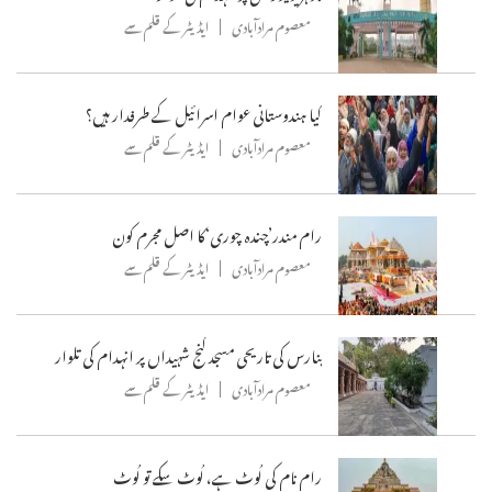
معصوم مرادآبادی
ایڈیٹر کے قلم سے
کیا ہندوستانی عوام اسرائیل کے طرفدار ہیں؟
معصوم مرادآبادی
ایڈیٹر کے قلم سے
رام مندر’چندہ چوری‘کا اصل مجرم کون
معصوم مرادآبادی
ایڈیٹر کے قلم سے
بنارس کی تاریحی مسجد گنج شہیداں پر انہدام کی تلوار
معصوم مرادآبادی
ایڈیٹر کے قلم سے
رام نام کی لُوٹ ہے، لُوٹ سکے تو لُوٹ