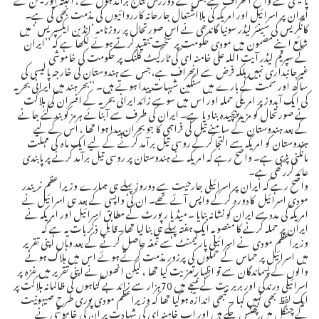
ایران پر اسرائیل اور امریکہ کی بلااشتعال جارحانہ کارروائیوں کی مذمت بھی کی ہے۔
کانگریس کی سینئر لیڈر سونیا گاندھی نے اس صورتحال پر روزنامہ ’انڈین ایکسپریس ‘ میں
شائع اپنے مضمون میں مودی حکومت پر سخت تنقید کرتے ہوئے لکھا ہے کہ ’’ایران
کے سپریم لیڈر آیت اللہ علی خامنہ ای کی ٹارگیٹ کلنگ پر حکومت کی خاموشی
غیرجانبداری نہیں بلکہ فرض سے انحراف ہے، جس سے ہندوستان کی خارجہ پالیسی کی
ساکھ اور سمت کے بارے میں سنگین شبہات پیدا ہوتے ہیں۔ ‘‘بحر ہند میں ایرانی بحریہ
کی ایک آبدوز پر امریکی حملہ اور اس میں سوسے زائد ایرانی بحریہ کے افسران کی ہلاکت
نے صورتحال کو مزید پیچیدہ بنادیا ہے۔ ایران کی طرف سے آبنائے ہرمز کو بندکئے جانے
کے بعد ہندوستان کے سامنے تیل کی فراہمی کا جو بحران پیدا ہوا تھا ، اس کے لیے
ہندوستان کو امریکہ سے التجا کرکے روسی تیل برآمد کرنے کے لیے ایک ماہ کی مہلت
مانگنی پڑی ہے۔ واضح رہے کہ امریکہ نے ہندوستان پر روسی تیل برآمد کرنے پر پابندی
عائد کررکھی ہے۔
واضح رہے کہ ایران پر اسرائیلی جارحیت سے دوروز پہلے ہی ہمارے وزیراعظم نریندر
مودی اسرائیل کادورہ کرکے واپس آئے تھے۔ ان کی واپسی کے بعد ہی اسرائیل نے
امریکہ کی مددسے ایران کو نشانہ بنایا ۔ میڈیا رپورٹ کے مطابق اسرائیل اور امریکہ نے
ایران پر حملہ کرنے کا منصوبہ ایک ہفتہ پہلے ہی بنالیا تھا۔قابل ذکر بات یہ ہے کہ
وزیراعظم مودی نے اسرائیلی پارلیمنٹ سے تمغہ حاصل کرنے کے بعد وہاں اپنی تقریر
میں اسرائیل پر حماس کے حملوں کی پرزور مذمت کرتے ہوئے اس میں ہلاک ہونے
والوں کے پسماندگان سے تو اظہارتعزیت کیا تھا ، لیکن انھوں نے اپنی تقریر میں غزہ پر
اسرائیلی درندگی اور بربریت کے نتیجے میں 70ہزار سے زائد بے گناہوں کی ظالمانہ ہلاکت پر
ایک لفظ بھی نہیں کہا ۔ تبھی اندازہ ہوگیا تھا کہ وزیراعظم مودی پوری طرح صیہونیت
کے چنگل میں پھنس چکے ہیں اور اب خامنہ ای کی شہادت پر ان کی خاموشی نے