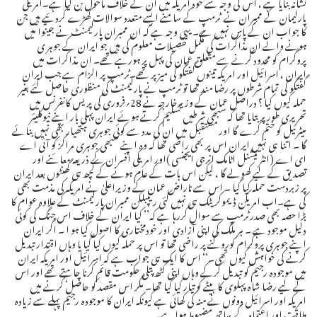
نشانہ بنایا ہے ، اس کی وجہ سے خود امریکہ میں ان کے خلاف ماحول بن گیا ہے۔امریکی
پارلیمان کے ممبران نے ٹرمپ کے سامنے ایسے متعدد سوالات کھڑے کردئیے ہیں جن
کا جواب ان کے پاس نہیں ہے۔ یہی وجہ ہے کہ ان ممبران پارلیمنٹ نے جینوا میں
ہونے والے ان مذاکرات کی مکمل تفصیلات معلوم کی ہیں جو ایران کے جوہر ی
پروگرام کو محدود کرنے سے متعلق عمان کی پہل پر ہورہے تھے۔ ان مذاکرات میں
ایران ، اسرائیل اور امریکہ تینوں گفتگو کی میز پر تھے۔ٹرمپ پر الزام ہے جب ایران
گفتگو کی تمام شرطوں پر رضا مند تھا تو ٹرمپ نے پارلیمنٹ کی منظوری حاصل کئے بغیر
حملہ کیوں کیا ؟ دراصل عمان کے وزیرخارجہ نے 28؍فروری کی پریس کانفرنس میں
تحریری طورپر بتایا تھا کہ سبھی شرطیں تسلیم کرتے ہوئے ایران پہلی بار اپنے نیوکلیئر
میٹرئیل کو ختم کرے گا اور مستقبل میں ان کی مدد سے کوئی جوہری ہتھیار بھی نہیں بنائے
گا ۔ اتنا ہی نہیں ایران اس پر بھی راضی تھا کہ وہ اپنے سبھی جوہری مراکز کو آئی اے
ای اے (انٹر نیشنل اٹامک انرجی ایجنسی )اور امریکی افسران کے ذریعہ معائنے اور
تصدیق کے لیے کھولے گا ، لیکن اس بات کے عام ہونے کے کچھ ہی گھنٹوں بعد ایران
پر زبردست حملہ کیا گیا ۔ اس سے ناراض عمان کے وزیراعلیٰ نے امریکہ کی مذمت بھی
کی ہے۔اب امریکن ڈیموکریٹک ہی نہیں کئی ریپبلکن ممبران پارلیمنٹ کے علاوہ عوام کا
بڑا حصہ بھی صدرٹرمپ سے سوال کررہا ہے کہ’’ کیا ایران کے خلاف اس جنگ کی کوئی
دلیل موجود ہے ۔ ہر ملک کی اپنی آزادی اور خودمختاری کا اصول کیا ہو ا ۔ اگر ایران
اپنے جوہری پروگرام کوروکنے پر راضی تھا تو اس پر حملہ کیوں کیا گیا یا وہاں اقتدار تبدیل
کرنے کی خواہش کیوں تھی۔‘‘ اس کا ایک ہی جواب ہے کہ اسرائیل اور امریکہ ایران
میں موجودہ رجیم کو تبدیل کرکے وہاں اپنی کٹھ پتلی حکومت قائم کرنا چاہتے تھے اور اس
کے لیے رضا شاہ پہلوی کا بیٹے کو تیار کیا گیا تھا۔ مگر اس مقصد کو حاصل کرنے میں
امریکہ اور اسرائیل دونوں نے منہ کی کھائی ہے کیونکہ ایران کا موجودہ رجیم پہلے سے زیادہ
طاقت اور اعتماد کے ساتھ مضبوط ہوا ہے۔