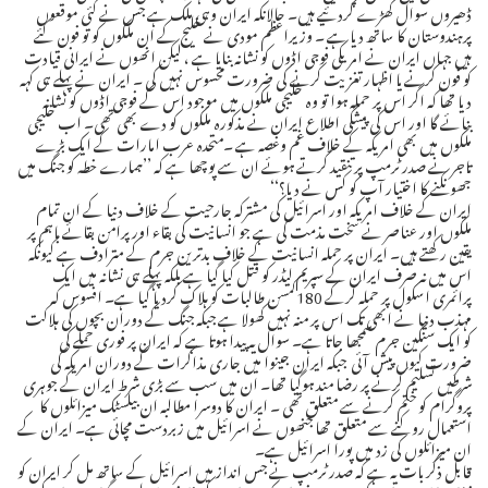
ڈھیروں سوال کھڑے کردئیے ہیں۔ حالانکہ ایران وہی ملک ہے جس نے کئی موقعوں
پرہندوستان کا ساتھ دیا ہے ۔ وزیراعظم مودی نے خلیج کے ان ملکوں کو تو فون کئے
ہیں جہاں ایران نے امریکی فوجی اڈوں کو نشانہ بنایا ہے ، لیکن انھوں نے ایرانی قیادت
کو فون کرنے یا اظہار تغزیت کرنے کی ضرورت محسوس نہیں کی ۔ ایران نے پہلے ہی کہہ
دیا تھا کہ اگر اس پر حملہ ہوا تو وہ خلیجی ملکوں میں موجود اس کے فوجی اڈوں کو نشانہ
بنائے گا اور اس کی پیشگی اطلاع ایران نے مذکورہ ملکوں کو دے بھی تھی۔ اب خلیجی
ملکوں میں بھی امریکہ کے خلاف غم وغصہ ہے ۔متحدہ عرب امارات کے ایک بڑے
تاجر نے صدر ٹرمپ پر تنقید کرتے ہوئے ان سے پوچھا ہے کہ ’’ہمارے خطہ کو جنگ میں
جھونکنے کا اختیار آپ کو کس نے دیا؟‘‘
ایران کے خلاف امریکہ اور اسرائیل کی مشترکہ جارحیت کے خلاف دنیا کے ان تمام
ملکوں اور عناصر نے سخت مذمت کی ہے جو انسانیت کی بقاء اور پرامن بقائے باہم پر
یقین رکھتے ہیں۔ ایران پر حملہ انسانیت کے خلاف بدترین جرم کے مترادف ہے کیونکہ
اس میں نہ صرف ایران کے سپریم لیڈر کو قتل کیا گیا ہے بلکہ پہلے ہی نشانہ میں ایک
پرائمری اسکول پر حملہ کرکے 180کمسن طالبات کو ہلاک کردیا گیا ہے۔ افسوس کہ
مہذب دنیا نے ابھی تک اس پر منہ نہیں کھولا ہے جبکہ جنگ کے دوران بچوں کی ہلاکت
کو ایک سنگین جرم سمجھا جاتا ہے۔ سوال یہ پیدا ہوتا ہے کہ ایران پر فوری حملے کی
ضرورت کیوں پیش آئی جبکہ ایران جینوا میں جاری مذاکرات کے دوران امریکہ کی
شرطیں تسلیم کرنے پر رضا مند ہوگیا تھا۔ ان میں سب سے بڑی شرط ایران کے جوہری
پروگرام کو ختم کرنے سے متعلق تھی ۔ ایران کا دوسرا مطالبہ ان بیلسٹک میزائلوں کا
استعمال روکنے سے متعلق تھا جنھوں نے اسرائیل میں زبردست مچائی ہے۔ ایران کے
ان میزائلوں کی زد میں پورا اسرائیل ہے۔
قابل ذکر بات یہ ہے کہ صدر ٹرمپ نے جس انداز میں اسرائیل کے ساتھ مل کر ایران کو