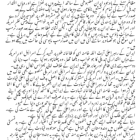
مظالم سہنے کے باوجود ایران مضبوطی کے ساتھ اپنے پیروں پر کھڑا ہے اور وہاں اقتدار
تبدیل کرنے کی تمام کوششیں ناکامی سے دوچار ہوئی ہیں۔ایک ہفتہ کی جنگ کے بعد
صدرٹرمپ نے کہا ہے کہ’’ وہ چاہتے ہیں کہ ایران غیر مشروط طورپر خودسپردگی کردے
تاکہ وہ وہاں اپنی پسند کی کوئی سرکار قائم کرسکیں۔‘‘اسی شدید خواہش کے پیش نظر امریکہ
اور اسرائیل نے ایران پر چڑھائی بھی کی تھی ، لیکن نشانہ خطا ہونے کے بعد صدر ٹرمپ
نے وہائٹ ہاؤس میں پادریوں کو بلاکر اپنی کامیابی کے لیے ایک دعائیہ محفل برپا کی ہے۔
اس موقع کی جو تصاویر سامنے آئی ہیں ان میں صدٹرمپ مایوسی کی حالت میں بیٹھے ہوئے
ہیں ۔
ایران کے رہبر اعلیٰ آیت اللہ خامنہ ای کو ظالمانہ طورپر شہید کرکے اسرائیل اور امریکہ
نے وہاں اقتدار کی تبدیلی کا جو خواب دیکھا تھا ، وہ چکناچور ہوگیا ہے۔ اب دنیا کی
دوسب سے بڑی ظالم اور جابر طاقتیں ایران کے خلاف اپنی بھڑاس نکال رہی ہیں۔
ایران کے جوہری پروگرام کو تباہ کرنے کے اسرائیلی اور امریکی منصوبے بھی خاک میں
مل گئے ہیں۔اسرائیل اور امریکہ کی مشترکہ کارروائی کا اصل ہدف ایران کی اعلیٰ قیادت
تھی اور گمان یہ تھا کہ رہبر اعلیٰ کی شہادت کے بعد ایران بکھر جائے گا ، لیکن اس کا الٹا
ہی اثر ہوا ہے۔ خامنہ ای کی ظالمانہ شہادت نے ایرانیوں کا متحد کردیا اور بچہ بچہ اپنے
وطن کی آبرو پر قربان ہونے کے لیے تیار ہے ۔ یہ نہ صرف اندازے کی بھیانک غلطی ہے
بلکہ ظالم قوتوں کے منہ پر زوردار طمانچہ بھی۔ ایران کے ساتھ پوری دنیا کے غیور
مسلمانوں نے یکجہتی کا اظہار کیا ہے اور رہبراعلیٰ کے قتل کی سبھی نے مذمت کی ہے۔
اسے کسی ملک کی آزادی اورخودمختاری پر بزدلانہ حملے سے تعبیر کیا گیا ہے۔
دنیا کے کچھ ممالک ایسے بھی ہیں جنھوں ابھی تک خاموشی اختیار کررکھی ہے۔ بدقسمتی
سے ان ملکوں میں ہندوستان بھی شامل ہے جس کی موجودہ قیادت نے ایران پر
اسرائیل اور امریکہ کی بدترین جارحیت پر منہ سی لیا ہے۔ یہ ہندوستان کی متعین خارجہ
پالیسی سے واضح انحراف ہے جس کے دوررس نتائج برآمد ہوں گے ، البتہ اپوزیشن نے