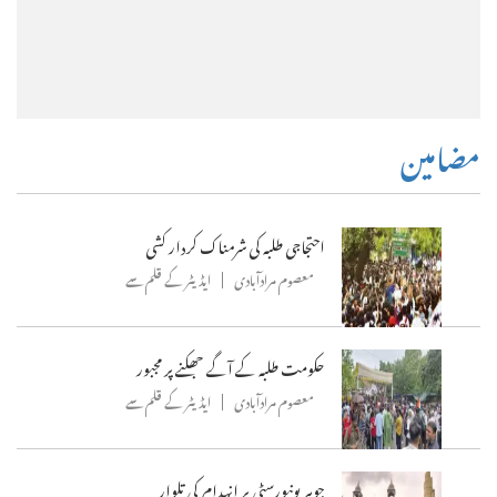
مضامین
احتجاجی طلبہ کی شرمناک کردار کشی
معصوم مرادآبادی
ایڈیٹر کے قلم سے
حکومت طلبہ کے آگے جھکنے پر مجبور
معصوم مرادآبادی
ایڈیٹر کے قلم سے
جوہر یونیورسٹی پر انہدام کی تلوار