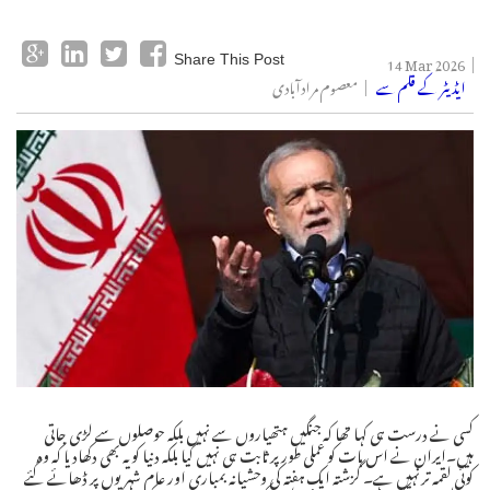
14 Mar 2026
Share This Post
ایڈیٹر کے قلم سے
معصوم مرادآبادی
کسی نے درست ہی کہا تھا کہ جنگیں ہتھیاروں سے نہیں بلکہ حوصلوں سے لڑی جاتی
ہیں۔ایران نے اس بات کو عملی طورپر ثابت ہی نہیں کیا بلکہ دنیا کو یہ بھی دکھادیا کہ وہ
کوئی لقمہ ترنہیں ہے۔ گزشتہ ایک ہفتہ کی وحشیانہ بمباری اور عام شہریوں پر ڈھائے گئے