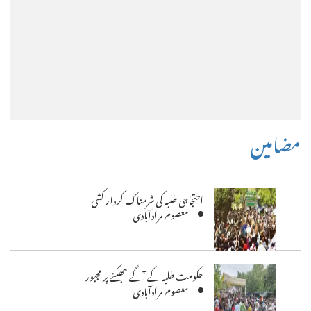
مضامین
احتجاجی طلبہ کی شرمناک کردار کشی
معصوم مرادآبادی
حکومت طلبہ کے آگے جھکنے پر مجبور
معصوم مرادآبادی