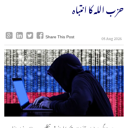
حزب اللہ کا انتباہ
05 Aug 2026
Share This Post
بیروت، 5 اگست (یواین آئی/اسپوتنک) لبنانی شیعہ تنظیم حزب اللہ نے اسرائیل