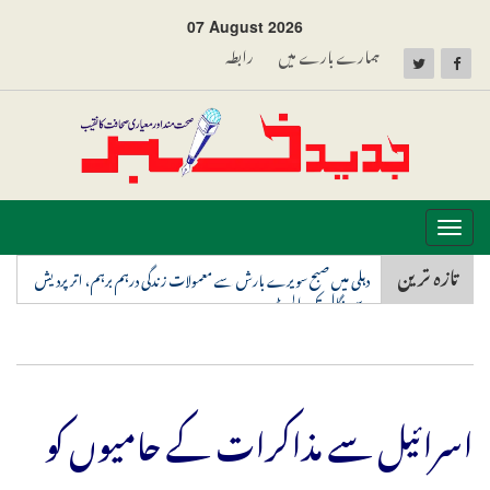
07 August 2026
ہمارے بارے میں
رابطہ
Toggle
navigation
تازہ ترین
دہلی میں صبح سویرے بارش سے معمولات زندگی درہم برہم، اترپردیش
سے بنگال تک الرٹ
اسرائیل سے مذاکرات کے حامیوں کو