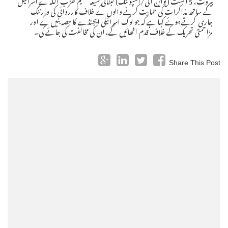
کے ساتھ مذاکرات کی حمایت کرنے والوں کے خلاف کارروائی کی وارننگ
جاری کرتے ہوئے کہا ہے کہ جو لوگ اسرائیلی ایجنڈے کا حصہ بنیں گے اور
مزاحمتی تحریک کے خلاف قدم اٹھائیں گے، ان کی مخالفت کی جائے گی۔
Share This Post