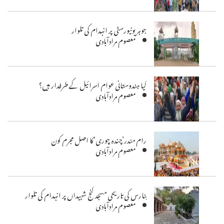
جوہر یونیورسٹی پر انہدام کی تلوار
معصوم مرادآبادی
کیا ہندوستانی عوام اسرائیل کے طرفدار ہیں؟
معصوم مرادآبادی
رام مندر’چندہ چوری‘کا اصل مجرم کون
معصوم مرادآبادی
بنارس کی تاریحی مسجد گنج شہیداں پر انہدام کی تلوار
معصوم مرادآبادی